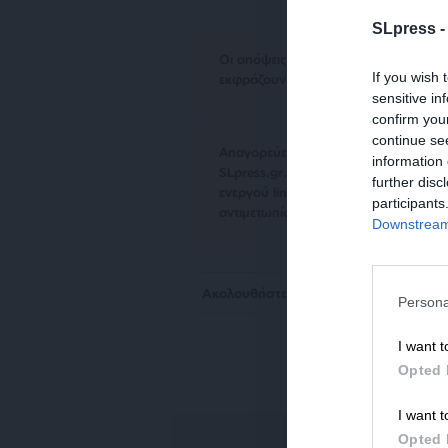
SLpress 
Οι απόψεις που αναφέρονται στο κεί
If you wish 
εκφράζουν απαραίτητα τη θέση του S
sensitive in
confirm you
continue se
Απαγορεύεται η αναδημοσίευση του 
information 
SLpress.gr. Επιτρέπεται η αναδημο
further disc
ενεργού link για την ανάγνωση της σ
participants
αντιμετωπίσουν νομικά μέτρα.
Downstream 
Ακολουθήστε το
SLpress.gr στο Goog
Persona
I want t
Opted 
I want t
Opted 