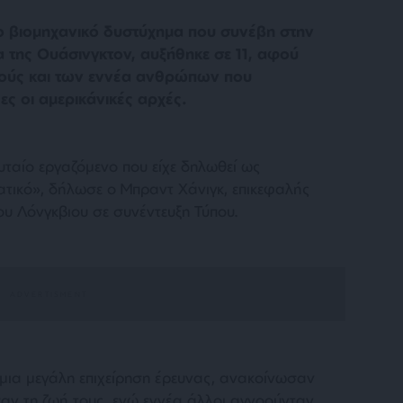
ο βιομηχανικό δυστύχημα που συνέβη στην
α της Ουάσινγκτον, αυξήθηκε σε 11, αφού
ρούς και των εννέα ανθρώπων που
ς οι αμερικάνικές αρχές.
υταίο εργαζόμενο που είχε δηλωθεί ως
ατικό», δήλωσε ο Μπραντ Χάνιγκ, επικεφαλής
ου Λόνγκβιου σε συνέντευξη Τύπου.
 μια μεγάλη επιχείρηση έρευνας, ανακοίνωσαν
σαν τη ζωή τους, ενώ εννέα άλλοι αγνοούνταν.