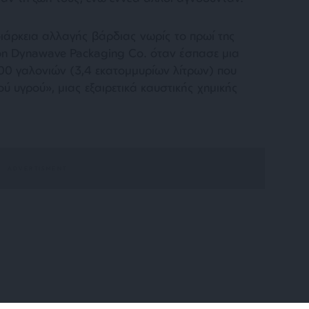
ιάρκεια αλλαγής βάρδιας νωρίς το πρωί της
on Dynawave Packaging Co. όταν έσπασε μια
00 γαλονιών (3,4 εκατομμυρίων λίτρων) που
ού υγρού», μιας εξαιρετικά καυστικής χημικής