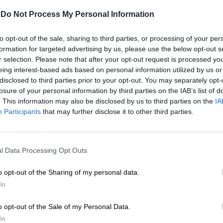
-
Do Not Process My Personal Information
μενο είναι προσωπικές του αρθρογράφου και δεν
to opt-out of the sale, sharing to third parties, or processing of your per
Lpress.gr
formation for targeted advertising by us, please use the below opt-out s
r selection. Please note that after your opt-out request is processed y
eing interest-based ads based on personal information utilized by us or
άρθρου από άλλες ιστοσελίδες χωρίς άδεια του
disclosed to third parties prior to your opt-out. You may separately opt-
σίευση των 2-3 πρώτων παραγράφων με την προσθήκη
losure of your personal information by third parties on the IAB’s list of
υνέχειας στο SLpress.gr. Οι παραβάτες θα
. This information may also be disclosed by us to third parties on the
IA
Participants
that may further disclose it to other third parties.
ΕΝΙΣΧΥΣΤΕ ΤΟ
le News
και μείνετε ενημερωμένοι
l Data Processing Opt Outs
Στηρίξτε με τη χορηγία σας για να επιβιώσει
η Αδέσμευτη Δημοσιογραφία του
o opt-out of the Sharing of my personal data.
SLpress.gr.
In
o opt-out of the Sale of my Personal Data.
ΔΩΡΕΑ
In