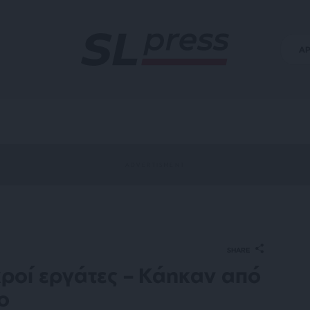
Α
SHARE
κροί εργάτες – Κάηκαν από
ο