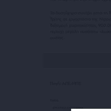
Το δυστύχημα συνέβη κατά τη δ
Τρίτης σε εργοστάσιο της Nipp
δεξαμενή χωρητικότητας 900.0
περιείχε μεγάλη ποσότητα «λευκ
ουσίας.
Πηγή: ΑΠΕ-ΜΠΕ
TAGS:
ΕΡΓΑΤΙΚΟ ΔΥΣΤΥΧΗΜΑ