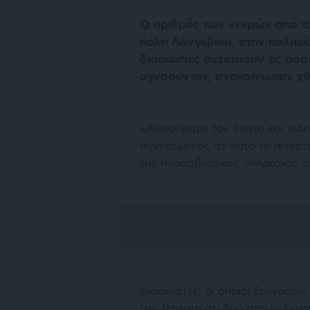
Ο αριθμός των νεκρών από τ
πόλη Λόνγκβιου, στην πολιτεί
διασώστες ανέκτησαν τις σο
αγνοούνταν, ανακοίνωσαν χθε
«Ανασύραμε τον ένατο και τελε
αγνοούμενος σε αυτό το περιστ
της πυροσβεστικής υπηρεσίας τ
Διασώστες, οι οποίοι ξεκίνησαν
την Τετάρτη ότι δύο άτομα έχα