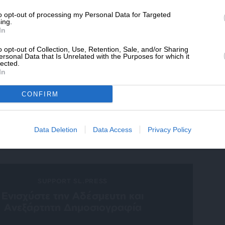
ewsletter
* Ελάχιστη συνεισφορά 5€
to opt-out of processing my Personal Data for Targeted
ing.
ό δελτίου του SLpress.gr για να λαμβάνετε τα
In
ερα θέματα στο email σας
o opt-out of Collection, Use, Retention, Sale, and/or Sharing
ersonal Data that Is Unrelated with the Purposes for which it
lected.
In
ελτίο μέσω e-mail από το SLpress.gr
CONFIRM
Data Deletion
Data Access
Privacy Policy
SUPPORT SL.PRESS
Ενισχύστε την Aδέσμευτη και
Aνεξάρτητη Δημοσιογραφία