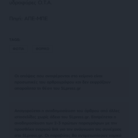
υδροφόρες Ο.Τ.Α.
Πηγή: ΑΠΕ-ΜΠΕ
TAGS:
ΦΩΤΙΑ
ΘΟΡΙΚΟ
Οι απόψεις που αναφέρονται στο κείμενο είναι
προσωπικές του αρθρογράφου και δεν εκφράζουν
απαραίτητα τη θέση του SLpress.gr
Απαγορεύεται η αναδημοσίευση του άρθρου από άλλες
ιστοσελίδες χωρίς άδεια του SLpress.gr. Επιτρέπεται η
αναδημοσίευση των 2-3 πρώτων παραγράφων με την
προσθήκη ενεργού link για την ανάγνωση της συνέχειας
στο SLpress.gr. Οι παραβάτες θα αντιμετωπίσουν νομικά