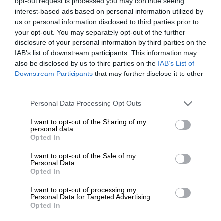
opt-out request is processed you may continue seeing
interest-based ads based on personal information utilized by
us or personal information disclosed to third parties prior to
Σχετικά Άρθρα
your opt-out. You may separately opt-out of the further
disclosure of your personal information by third parties on the
IAB’s list of downstream participants. This information may
also be disclosed by us to third parties on the
IAB’s List of
ΕΝΙΣΧΥΣΤΕ ΤΟ
Downstream Participants
that may further disclose it to other
third parties.
Στηρίξτε με τη χορηγία σας για να
Personal Data Processing Opt Outs
επιβιώσει η Αδέσμευτη
I want to opt-out of the Sharing of my
Δημοσιογραφία του SLpress.gr.
personal data.
Opted In
I want to opt-out of the Sale of my
ΔΩΡΕΑ
Personal Data.
ΚΟΙΝΩΝΙΑ
ΘΕΜΑ
Opted In
Τα Κολλέγια στις Συμπληγάδες των ιδιωτικών
* Ελάχιστη συνεισφορά 5€
πανεπιστημίων
I want to opt-out of processing my
Personal Data for Targeted Advertising.
Opted In