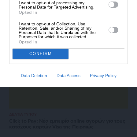
I want to opt-out of processing my
Personal Data for Targeted Advertising.
Opted In
ΔΕΛΤΙΑ ΤΥΠΟΥ
UBS: Ξεκινά την κάλυψη της ΓΕΚ ΤΕΡΝΑ – τιμή-
I want to opt-out of Collection, Use,
στόχος €55
Retention, Sale, and/or Sharing of my
Personal Data that Is Unrelated with the
Purposes for which it was collected.
Opted In
CONFIRM
Data Deletion
Data Access
Privacy Policy
ΔΕΛΤΙΑ ΤΥΠΟΥ
Click to Pay: Nέα εμπειρία online αγορών για τους
κατόχους καρτών Visa της Πειραιώς