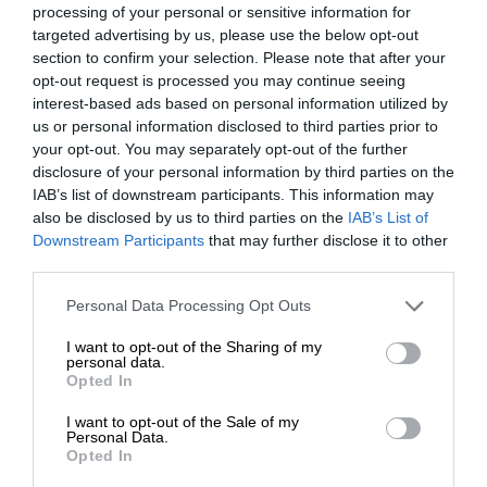
processing of your personal or sensitive information for
Ενισχύστε την Aδέσμευτη και Aνεξάρτητη
targeted advertising by us, please use the below opt-out
Δημοσιογραφία
section to confirm your selection. Please note that after your
opt-out request is processed you may continue seeing
interest-based ads based on personal information utilized by
ΕΝΙΣΧΥΣΤΕ ΤΟ SL.PRESS
us or personal information disclosed to third parties prior to
your opt-out. You may separately opt-out of the further
disclosure of your personal information by third parties on the
IAB’s list of downstream participants. This information may
also be disclosed by us to third parties on the
IAB’s List of
ΕΝΙΣΧΥΣΤΕ ΤΟ
Downstream Participants
that may further disclose it to other
third parties.
Σχετικά Άρθρα
Στηρίξτε με τη χορηγία σας για να
Personal Data Processing Opt Outs
επιβιώσει η Αδέσμευτη
I want to opt-out of the Sharing of my
Δημοσιογραφία του SLpress.gr.
personal data.
Opted In
I want to opt-out of the Sale of my
ΔΩΡΕΑ
Personal Data.
Opted In
* Ελάχιστη συνεισφορά 5€