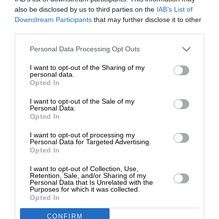
Ενισχύστε την Aδέσμευτη και Aνεξάρτητη
also be disclosed by us to third parties on the
IAB’s List of
Δημοσιογραφία
ΕΝΙΣΧΥΣΤΕ ΤΟ
Downstream Participants
that may further disclose it to other
third parties.
ΕΝΙΣΧΥΣΤΕ ΤΟ SL.PRESS
Στηρίξτε με τη χορηγία σας για να
Personal Data Processing Opt Outs
επιβιώσει η Αδέσμευτη
I want to opt-out of the Sharing of my
Δημοσιογραφία του SLpress.gr.
personal data.
Opted In
I want to opt-out of the Sale of my
ΔΩΡΕΑ
Personal Data.
Σχετικά Άρθρα
Opted In
* Ελάχιστη συνεισφορά 5€
I want to opt-out of processing my
Personal Data for Targeted Advertising.
Opted In
I want to opt-out of Collection, Use,
Retention, Sale, and/or Sharing of my
Personal Data that Is Unrelated with the
Purposes for which it was collected.
Opted In
CONFIRM