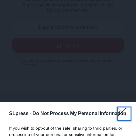
SLpress.gr για να λαμβάνετε τα σημαντικότερα
θέματα στο email σας
Ναι, επιθυμώ να λαμβάνω το ενημερωτικό δελτίο μέσω e-mail από το
SLpress.gr
SLpress -
Do Not Process My Personal Information
SUPPORT SL.PRESS
Ενισχύστε την Aδέσμευτη και Aνεξάρτητη
If you wish to opt-out of the sale, sharing to third parties, or
Δημοσιογραφία
processing of your personal or sensitive information for