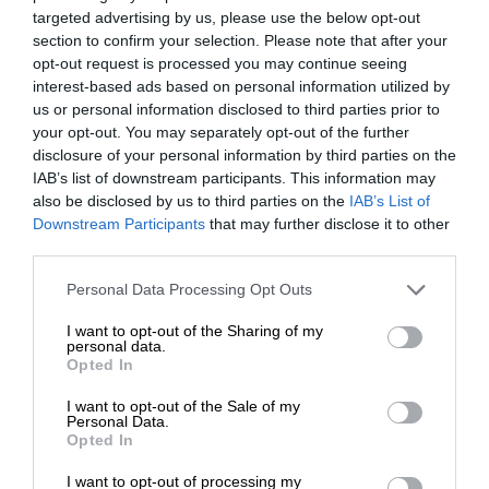
targeted advertising by us, please use the below opt-out
section to confirm your selection. Please note that after your
ΕΝΙΣΧΥΣΤΕ ΤΟ SL.PRESS
opt-out request is processed you may continue seeing
interest-based ads based on personal information utilized by
us or personal information disclosed to third parties prior to
your opt-out. You may separately opt-out of the further
disclosure of your personal information by third parties on the
IAB’s list of downstream participants. This information may
also be disclosed by us to third parties on the
IAB’s List of
Σχετικά Άρθρα
ΕΝΙΣΧΥΣΤΕ ΤΟ
Downstream Participants
that may further disclose it to other
third parties.
Στηρίξτε με τη χορηγία σας για να
Personal Data Processing Opt Outs
επιβιώσει η Αδέσμευτη
I want to opt-out of the Sharing of my
Δημοσιογραφία του SLpress.gr.
personal data.
Opted In
I want to opt-out of the Sale of my
ΔΩΡΕΑ
Personal Data.
Opted In
* Ελάχιστη συνεισφορά 5€
I want to opt-out of processing my