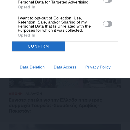
Personal Data for Targeted Advertising.
ΠΟΛΙΤΙΚΗ
ΑΝΑΛΥΣΗ
Opted In
Τέλος εποχής για το καθεστώς Μητσοτάκη
I want to opt-out of Collection, Use,
Retention, Sale, and/or Sharing of my
Personal Data that Is Unrelated with the
Purposes for which it was collected.
Opted In
CONFIRM
Data Deletion
Data Access
Privacy Policy
ΔΙΕΘΝΗ
ΑΝΑΛΥΣΗ
Συνιστά απειλή για την Ελλάδα η τριμερής
συμμαχία Τουρκίας-Σαουδικής Αραβίας-
Πακιστάν;