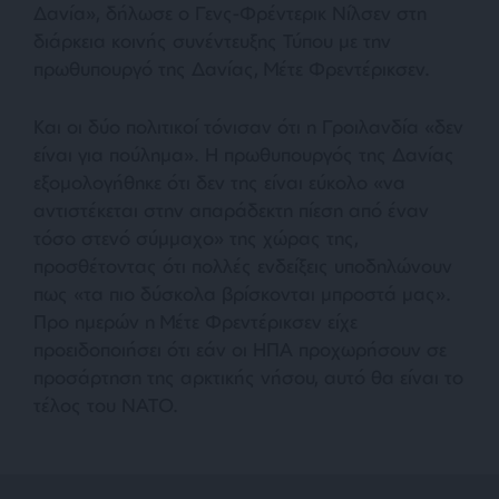
Δανία», δήλωσε ο Γενς-Φρέντερικ Νίλσεν στη
διάρκεια κοινής συνέντευξης Τύπου με την
πρωθυπουργό της Δανίας, Μέτε Φρεντέρικσεν.
Και οι δύο πολιτικοί τόνισαν ότι η Γροιλανδία «δεν
είναι για πούλημα». Η πρωθυπουργός της Δανίας
εξομολογήθηκε ότι δεν της είναι εύκολο «να
αντιστέκεται στην απαράδεκτη πίεση από έναν
τόσο στενό σύμμαχο» της χώρας της,
προσθέτοντας ότι πολλές ενδείξεις υποδηλώνουν
πως «τα πιο δύσκολα βρίσκονται μπροστά μας».
Προ ημερών η Μέτε Φρεντέρικσεν είχε
προειδοποιήσει ότι εάν οι ΗΠΑ προχωρήσουν σε
προσάρτηση της αρκτικής νήσου, αυτό θα είναι το
τέλος του ΝΑΤΟ.