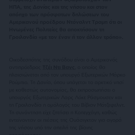
ΗΠΑ, της Δανίας και της νήσου και στον
απόηχο των πρόσφατων δηλώσεων του
Αμερικανού προέδρου Ντόναλντ Τραμπ ότι οι
Ηνωμένες Πολιτείες θα αποκτήσουν τη
Γροιλανδία «με τον έναν ή τον άλλον τρόπο».
Οικοδεσπότης της συνόδου είναι ο Αμερικανός
αντιπρόεδρος
Τζέι Ντι Βανς
, ο οποίος θα
πλαισιώνεται από τον υπουργό Εξωτερικών Μάρκο
Ρούμπιο. Τη Δανία, όπου υπάγεται το αρκτικό νησί
με καθεστώς αυτονομίας, θα εκπροσωπήσει ο
υπουργός Εξωτερικών Λαρς Λόκε Ράσμουσεν και
τη Γροιλανδία η ομόλογός του Βίβιαν Μότζεφελντ.
Τη συνάντηση είχε ζητήσει η Κοπεγχάγη, καθώς
εντείνονταν οι πιέσεις της Ουάσιγκτον για αγορά
της νήσου υπό την απειλή της βίαιης
προσάρτησης.