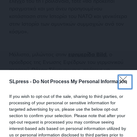
έλεγχό του τη Γροιλανδία, τότε «θα πρόκειται
πραγματικά και μια άνευ προηγουμένου
κατάσταση στην Ιστορία του ΝΑΤΟ και γενικότερα
στην Ιστορία των αμυντικών συμμαχιών ανά τον
κόσμο».
Μάλιστα, μιλώντας στην
εφημερίδα Bild
, ο
πρόεδρος της Ενωσης Εφέδρων του γερμανικού
στρατού, Πάτρικ Σένσμπουργκ, πρότεινε να
εγκατασταθούν στη Γροιλανδία δύο ευρωπαϊκές
SLpress -
Do Not Process My Personal Information
ταξιαρχίες υπό δανική διοίκηση, για να αποτραπεί
επιθετική κίνηση από πλευράς ΗΠΑ. «Η Γερμανία,
If you wish to opt-out of the sale, sharing to third parties, or
που έχει ιδιαίτερη ευθύνη, θα μπορούσε, για
processing of your personal or sensitive information for
παράδειγμα, να αναλάβει την εκπαίδευση
targeted advertising by us, please use the below opt-out
στρατιωτών», προσέθεσε. Παρομοίως, ο
section to confirm your selection. Please note that after your
opt-out request is processed you may continue seeing
κεντροδεξιός πρώην υπουργός Ευρωπαϊκών
interest-based ads based on personal information utilized by
Υποθέσεων της Πορτογαλίας, Μπρούνο Μακαές, ή
us or personal information disclosed to third parties prior to