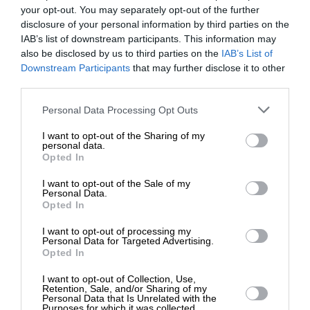
ο σοσιαλδημοκράτης ευρωβουλευτής Ραφαέλ
your opt-out. You may separately opt-out of the further
Γκλικσμάν υποστηρίζουν την ανάγκη η Ευρώπη να
disclosure of your personal information by third parties on the
«δείξει τα δόντια της» σε περίπτωση που η
IAB’s list of downstream participants. This information may
Ουάσιγκτον αρχίσει να ενεργεί επιθετικότερα στη
also be disclosed by us to third parties on the
IAB’s List of
ΕΝΙΣΧΥΣΤΕ ΤΟ
Downstream Participants
that may further disclose it to other
Γροιλανδία. Κάνουν μεταξύ άλλων λόγο για
third parties.
επιβολή κυρώσεων, ταξιδιωτικούς περιορισμούς σε
Στηρίξτε με τη χορηγία σας για να
αμερικανούς πολίτες ακόμη και την εγκατάσταση
Personal Data Processing Opt Outs
επιβιώσει η Αδέσμευτη
ευρωπαϊκής στρατιωτικής δύναμης στο νησί.
I want to opt-out of the Sharing of my
Δημοσιογραφία του SLpress.gr.
personal data.
Opted In
Πάντως, ο Γερμανός ΥΠΕΞ Γιόχαν Βάντερφουλ, ο
οποίος συναντήθηκε τη Δευτέρα με τον Αμερικανό
I want to opt-out of the Sale of my
ΔΩΡΕΑ
ομόλογό του Μάρκο Ρούμπιο στην Ουάσιγκτον,
Personal Data.
Opted In
κράτησε χαμηλούς τόνους. «Δεν έχω καμία
* Ελάχιστη συνεισφορά 5€
ένδειξη πως αυτό εξετάζεται σοβαρά», δήλωσε ο
I want to opt-out of processing my
Personal Data for Targeted Advertising.
Βάντερφουλ όταν ρωτήθηκε για το ενδεχόμενο
Opted In
αμερικανικής επίθεσης στη Γροιλανδία και
I want to opt-out of Collection, Use,
προσέθεσε: «Πιστεύω πως υπάρχει κοινό
Retention, Sale, and/or Sharing of my
ενδιαφέρον να αντιμετωπίσουμε τα ζητήματα
Personal Data that Is Unrelated with the
Purposes for which it was collected.