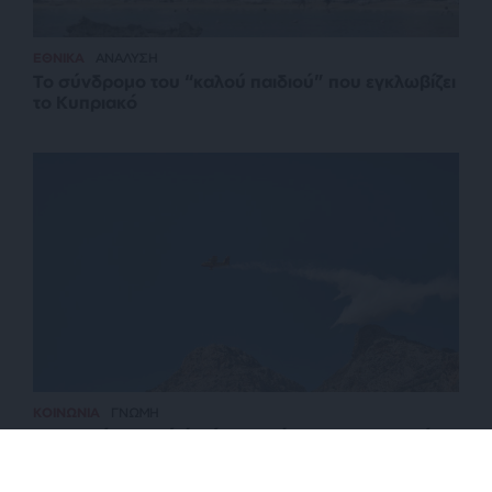
ΕΘΝΙΚΑ
ΑΝΑΛΥΣΗ
Το σύνδρομο του “καλού παιδιού” που εγκλωβίζει
το Κυπριακό
ΚΟΙΝΩΝΙΑ
ΓΝΩΜΗ
Εξαγγελίες, αλλά όχι έργα από την καταστροφή
στην Ηλεία μέχρι σήμερα…