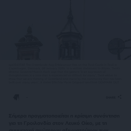
epa12635811 The Greenlandic flag Erfalasorput flies on the Tivoli Castle in Tivoli in
Copenhagen, Denmark, 08 January 2026. In a written statement to Ritzau, Tivoli's
director Susanne Moerch Koch says that the gesture 'is an expression of
thoughtfulness in a time that is experienced as difficult for many', Tivoli wishes to
show that we are thinking of Greenland and stand by the community that has been
built over many years', it states EPA/Ida Marie Odgaard send2net DENMARK OUT
-
SHARE
Σήμερα πραγματοποιείται η κρίσιμη συνάντηση
για τη Γροιλανδία στον Λευκό Οίκο, με τη
συμμετοχή ανώτερων αξιωματούχων των