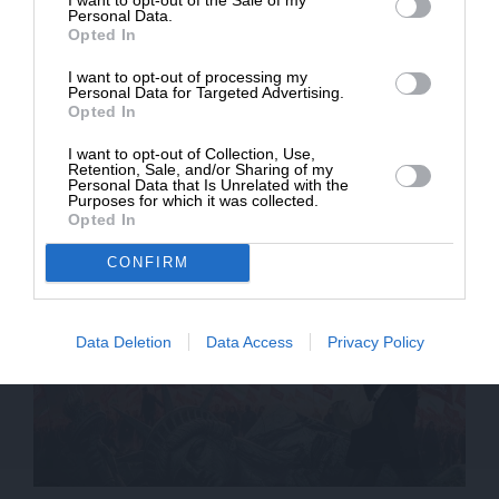
ΔΩΡΕΑ
Personal Data.
Opted In
* Ελάχιστη συνεισφορά 5€
I want to opt-out of processing my
Personal Data for Targeted Advertising.
Opted In
I want to opt-out of Collection, Use,
Retention, Sale, and/or Sharing of my
ΑΜΥΝΑ
ΑΝΑΛΥΣΗ
Personal Data that Is Unrelated with the
Η μοίρα των ωκεανών θα κριθεί στο Αιγαίο
Purposes for which it was collected.
Opted In
CONFIRM
Data Deletion
Data Access
Privacy Policy