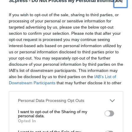
SLpress -
Do Not Process My Personal Information
If you wish to opt-out of the sale, sharing to third parties, or
SUPPORT SL.PRESS
processing of your personal or sensitive information for
targeted advertising by us, please use the below opt-out
Ενισχύστε την Aδέσμευτη και Aνεξάρτητη
section to confirm your selection. Please note that after your
Δημοσιογραφία
opt-out request is processed you may continue seeing
interest-based ads based on personal information utilized by
us or personal information disclosed to third parties prior to
ΕΝΙΣΧΥΣΤΕ ΤΟ SL.PRESS
your opt-out. You may separately opt-out of the further
disclosure of your personal information by third parties on the
IAB’s list of downstream participants. This information may
also be disclosed by us to third parties on the
IAB’s List of
ΕΝΙΣΧΥΣΤΕ ΤΟ
Downstream Participants
that may further disclose it to other
third parties.
Σχετικά Άρθρα
Στηρίξτε με τη χορηγία σας για να
Personal Data Processing Opt Outs
επιβιώσει η Αδέσμευτη
I want to opt-out of the Sharing of my
Δημοσιογραφία του SLpress.gr.
personal data.
Opted In
I want to opt-out of the Sale of my