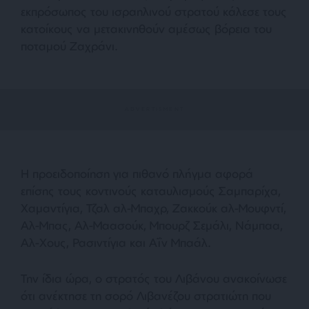
εκπρόσωπος του ισραηλινού στρατού κάλεσε τους
κατοίκους να μετακινηθούν αμέσως βόρεια του
ποταμού Ζαχράνι.
Η προειδοποίηση για πιθανό πλήγμα αφορά
επίσης τους κοντινούς καταυλισμούς Σαμπαρίχα,
Χαμαντίγια, Τζαλ αλ-Μπαχρ, Ζακκούκ αλ-Μουφντί,
Αλ-Μπας, Αλ-Μαασούκ, Μπουρζ Σεμάλι, Νάμπαα,
Αλ-Χους, Ρασιντίγια και Αΐν Μπαάλ.
Την ίδια ώρα, ο στρατός του Λιβάνου ανακοίνωσε
ότι ανέκτησε τη σορό Λιβανέζου στρατιώτη που