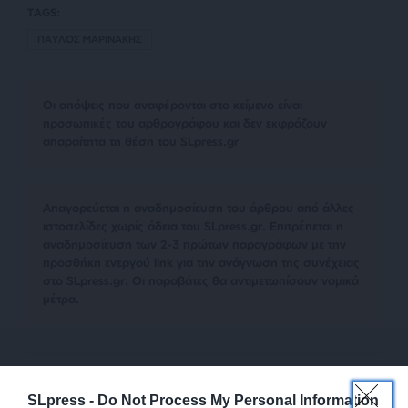
TAGS:
ΠΑΥΛΟΣ ΜΑΡΙΝΑΚΗΣ
Οι απόψεις που αναφέρονται στο κείμενο είναι
προσωπικές του αρθρογράφου και δεν εκφράζουν
απαραίτητα τη θέση του SLpress.gr
Απαγορεύεται η αναδημοσίευση του άρθρου από άλλες
ιστοσελίδες χωρίς άδεια του SLpress.gr. Επιτρέπεται η
αναδημοσίευση των 2-3 πρώτων παραγράφων με την
προσθήκη ενεργού link για την ανάγνωση της συνέχειας
στο SLpress.gr. Οι παραβάτες θα αντιμετωπίσουν νομικά
μέτρα.
Ακολουθήστε το
SLpress.gr στο Google News
και μείνετε
ενημερωμένοι
SLpress -
Do Not Process My Personal Information