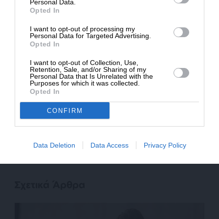
ΔΩΡΕΑ
Personal Data.
Opted In
* Ελάχιστη συνεισφορά 5€
I want to opt-out of processing my
Personal Data for Targeted Advertising.
Opted In
SUPPORT SL.PRESS
I want to opt-out of Collection, Use,
Retention, Sale, and/or Sharing of my
Ενισχύστε την Aδέσμευτη και Aνεξάρτητη
Personal Data that Is Unrelated with the
Δημοσιογραφία
Purposes for which it was collected.
Opted In
CONFIRM
ΕΝΙΣΧΥΣΤΕ ΤΟ SL.PRESS
Data Deletion
Data Access
Privacy Policy
Σχετικά Άρθρα