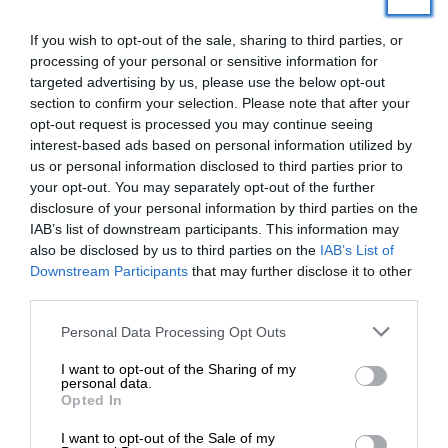
If you wish to opt-out of the sale, sharing to third parties, or
processing of your personal or sensitive information for
targeted advertising by us, please use the below opt-out
section to confirm your selection. Please note that after your
opt-out request is processed you may continue seeing
Newsletter
interest-based ads based on personal information utilized by
us or personal information disclosed to third parties prior to
Κάντε εγγραφή στο ενημερωτικό δελτίου του
your opt-out. You may separately opt-out of the further
SLpress.gr για να λαμβάνετε τα σημαντικότερα
disclosure of your personal information by third parties on the
θέματα στο email σας
IAB’s list of downstream participants. This information may
also be disclosed by us to third parties on the
IAB’s List of
ΕΝΙΣΧΥΣΤΕ ΤΟ
Downstream Participants
that may further disclose it to other
third parties.
Στηρίξτε με τη χορηγία σας για να
Personal Data Processing Opt Outs
επιβιώσει η Αδέσμευτη
I want to opt-out of the Sharing of my
Δημοσιογραφία του SLpress.gr.
personal data.
Ναι, επιθυμώ να λαμβάνω το ενημερωτικό δελτίο μέσω e-mail από το
SLpress.gr
Opted In
I want to opt-out of the Sale of my