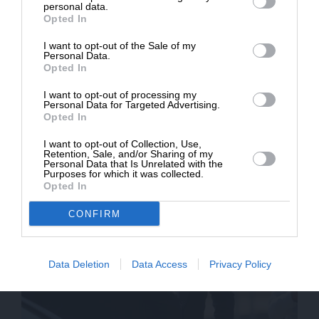
Δημοσιογραφία
Δημοσιογραφία του SLpress.gr.
personal data.
Opted In
ΕΝΙΣΧΥΣΤΕ ΤΟ SL.PRESS
I want to opt-out of the Sale of my
ΔΩΡΕΑ
Personal Data.
Opted In
* Ελάχιστη συνεισφορά 5€
I want to opt-out of processing my
Personal Data for Targeted Advertising.
Opted In
I want to opt-out of Collection, Use,
Σχετικά Άρθρα
Retention, Sale, and/or Sharing of my
Personal Data that Is Unrelated with the
Purposes for which it was collected.
Opted In
CONFIRM
Data Deletion
Data Access
Privacy Policy