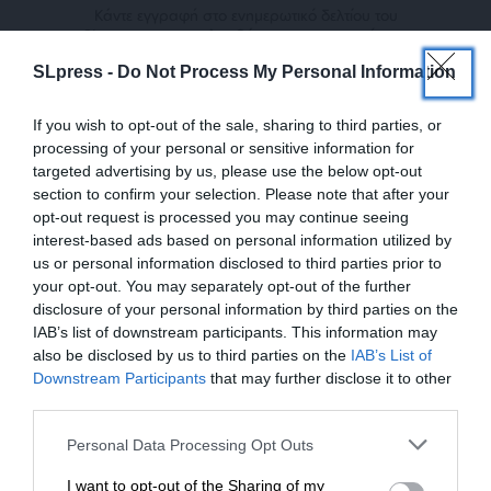
Κάντε εγγραφή στο ενημερωτικό δελτίου του
SLpress.gr για να λαμβάνετε τα σημαντικότερα
θέματα στο email σας
SLpress -
Do Not Process My Personal Information
If you wish to opt-out of the sale, sharing to third parties, or
processing of your personal or sensitive information for
targeted advertising by us, please use the below opt-out
section to confirm your selection. Please note that after your
opt-out request is processed you may continue seeing
Ναι, επιθυμώ να λαμβάνω το ενημερωτικό δελτίο μέσω e-mail από το
interest-based ads based on personal information utilized by
SLpress.gr
us or personal information disclosed to third parties prior to
your opt-out. You may separately opt-out of the further
disclosure of your personal information by third parties on the
IAB’s list of downstream participants. This information may
also be disclosed by us to third parties on the
IAB’s List of
ΕΝΙΣΧΥΣΤΕ ΤΟ
Downstream Participants
that may further disclose it to other
third parties.
Στηρίξτε με τη χορηγία σας για να
SUPPORT SL.PRESS
Personal Data Processing Opt Outs
επιβιώσει η Αδέσμευτη
Ενισχύστε την Aδέσμευτη και Aνεξάρτητη
I want to opt-out of the Sharing of my