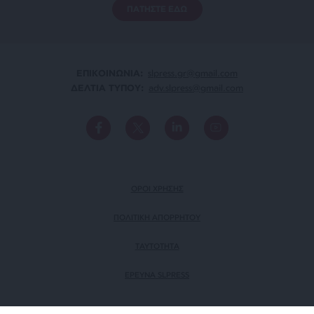
ΠΑΤΗΣΤΕ ΕΔΩ
ΕΠΙΚΟΙΝΩΝΙA:
slpress.gr@gmail.com
ΔΕΛΤΙΑ ΤΥΠΟΥ:
adv.slpress@gmail.com
ΟΡΟΙ ΧΡΗΣΗΣ
ΠΟΛΙΤΙΚΗ ΑΠΟΡΡΗΤΟΥ
TAYTOTHTA
ΕΡΕΥΝΑ SLPRESS