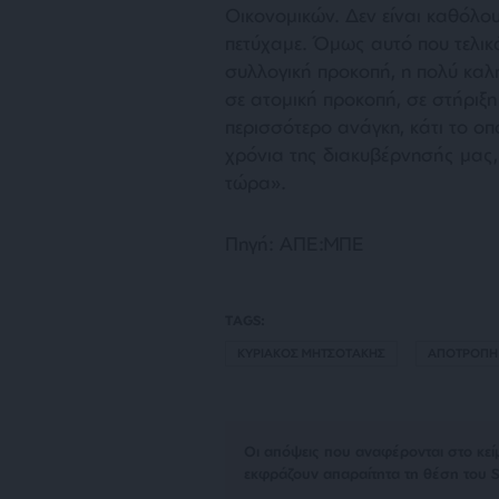
Οικονομικών. Δεν είναι καθόλο
πετύχαμε. Όμως αυτό που τελικά
συλλογική προκοπή, η πολύ καλή
σε ατομική προκοπή, σε στήριξη
περισσότερο ανάγκη, κάτι το οπ
χρόνια της διακυβέρνησής μας, 
τώρα».
Πηγή: ΑΠΕ:ΜΠΕ
TAGS:
ΚΥΡΙΑΚΟΣ ΜΗΤΣΟΤΑΚΗΣ
ΑΠΟΤΡΟΠΗ
Οι απόψεις που αναφέρονται στο κεί
εκφράζουν απαραίτητα τη θέση του S