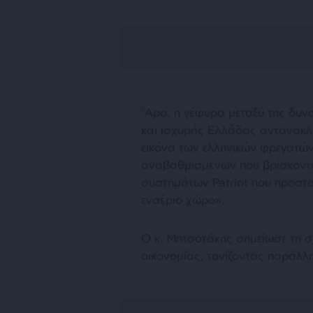
‘Αρα, η γέφυρα μεταξύ της δυν
και ισχυρής Ελλάδας αντανακλ
εικόνα των ελληνικών φρεγατών
αναβαθμισμένων που βρίσκοντα
συστημάτων Patriot που προστα
εναέριο χώρο».
Ο κ. Μητσοτάκης σημείωσε τη ση
οικονομίας, τονίζοντας παράλλ