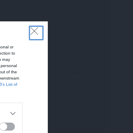
sonal or
ection to
ou may
 personal
out of the
 downstream
B’s List of