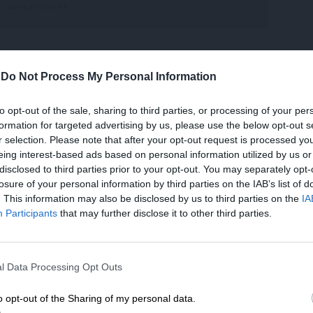
νομία δεν πατούσε καλά στα πόδια της, θα
-
Do Not Process My Personal Information
τα δισεκατομμύρια που διαθέτουμε σήμερα
με να την υποστηρίξουμε, να ανατάξουμε
to opt-out of the sale, sharing to third parties, or processing of your per
ια τον Daniel, τα οποία δρομολογούνται, η
formation for targeted advertising by us, please use the below opt-out s
r selection. Please note that after your opt-out request is processed y
τοντάδες οδικά έργα τα οποία γίνονται σε
eing interest-based ads based on personal information utilized by us or
ς».
disclosed to third parties prior to your opt-out. You may separately opt-
losure of your personal information by third parties on the IAB’s list of
σαλία είναι μια περιφέρεια που αν και έχει
. This information may also be disclosed by us to third parties on the
IA
Participants
that may further disclose it to other third parties.
ς καταστροφές τα τελευταία χρόνια, «από την
μπυκνωμένα συγκριτικά πλεονεκτήματα».
ΕΝΙΣΧΥΣΤΕ ΤΟ
l Data Processing Opt Outs
Στηρίξτε με τη χορηγία σας για να επιβιώσει
ίναι μία γεωγραφική περιφέρεια η οποία, εκτός
η Αδέσμευτη Δημοσιογραφία του
o opt-out of the Sharing of my personal data.
και μια πολύ σημαντική παραγωγική,