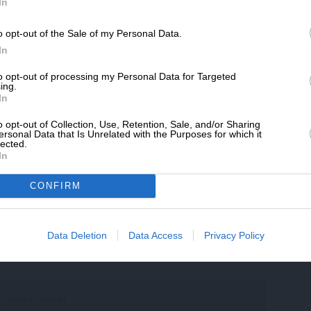
SLpress.gr.
In
εριφέρεια η οποία βρίσκεται ψηλά στην
ναι μία περιφέρεια η οποία μπορεί να
o opt-out of the Sale of my Personal Data.
μετακομιστικό κέντρο logistics,
ΔΩΡΕΑ
In
ης θέση, και είναι και μία περιφέρεια η
* Ελάχιστη συνεισφορά 5€
 τουρισμού, μπορεί να ανοίξει τα φτερά της
to opt-out of processing my Personal Data for Targeted
ing.
από αυτά τα οποία έχει ήδη κάνει», είπε
In
.
o opt-out of Collection, Use, Retention, Sale, and/or Sharing
ersonal Data that Is Unrelated with the Purposes for which it
lected.
της πορείας της εθνικής οικονομίας,
In
πορούμε να βλέπουμε την οικονομία και με
έλουμε να είμαστε το 2030, πού θέλουμε να
CONFIRM
ηρώσει ότι «η Νέα Δημοκρατία είναι η μόνη
ώρα, το οποίο έχει συγκροτημένο σχέδιο
 επόμενες δεκαετίες».
Data Deletion
Data Access
Privacy Policy