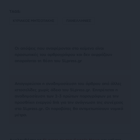
TAGS:
ΚΥΡΙΑΚΟΣ ΜΗΤΣΟΤΑΚΗΣ
ΠΑΝΕΛΛΗΝΙΕΣ
Οι απόψεις που αναφέρονται στο κείμενο είναι
προσωπικές του αρθρογράφου και δεν εκφράζουν
απαραίτητα τη θέση του SLpress.gr
Απαγορεύεται η αναδημοσίευση του άρθρου από άλλες
ιστοσελίδες χωρίς άδεια του SLpress.gr. Επιτρέπεται η
αναδημοσίευση των 2-3 πρώτων παραγράφων με την
προσθήκη ενεργού link για την ανάγνωση της συνέχειας
στο SLpress.gr. Οι παραβάτες θα αντιμετωπίσουν νομικά
μέτρα.
Ακολουθήστε το
SLpress.gr στο Google News
και μείνετε