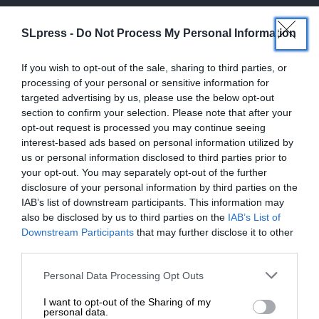
SLpress -
Do Not Process My Personal Information
If you wish to opt-out of the sale, sharing to third parties, or
processing of your personal or sensitive information for
targeted advertising by us, please use the below opt-out
SUPPORT SL.PRESS
section to confirm your selection. Please note that after your
opt-out request is processed you may continue seeing
Ενισχύστε την Aδέσμευτη και Aνεξάρτητη
interest-based ads based on personal information utilized by
Δημοσιογραφία
us or personal information disclosed to third parties prior to
your opt-out. You may separately opt-out of the further
disclosure of your personal information by third parties on the
ΕΝΙΣΧΥΣΤΕ ΤΟ SL.PRESS
IAB’s list of downstream participants. This information may
also be disclosed by us to third parties on the
IAB’s List of
ΕΝΙΣΧΥΣΤΕ ΤΟ
Downstream Participants
that may further disclose it to other
third parties.
Στηρίξτε με τη χορηγία σας για να
Personal Data Processing Opt Outs
επιβιώσει η Αδέσμευτη
Σχετικά Άρθρα
I want to opt-out of the Sharing of my
Δημοσιογραφία του SLpress.gr.
personal data.