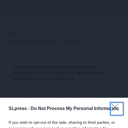
TAGS:
ΝΙΚΟΛΑΟΣ ΦΑΡΑΝΤΟΥΡΗΣ
ΤΟΥΡΚΙΑ
Οι απόψεις που αναφέρονται στο κείμενο είναι
προσωπικές του αρθρογράφου και δεν εκφράζουν
απαραίτητα τη θέση του SLpress.gr
Απαγορεύεται η αναδημοσίευση του άρθρου από άλλες
ιστοσελίδες χωρίς άδεια του SLpress.gr. Επιτρέπεται η
SLpress -
Do Not Process My Personal Information
αναδημοσίευση των 2-3 πρώτων παραγράφων με την
προσθήκη ενεργού link για την ανάγνωση της συνέχειας
στο SLpress.gr. Οι παραβάτες θα αντιμετωπίσουν νομικά
If you wish to opt-out of the sale, sharing to third parties, or
μέτρα.