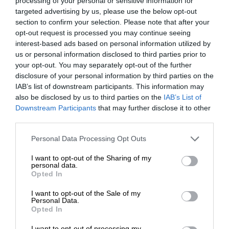
processing of your personal or sensitive information for
targeted advertising by us, please use the below opt-out
section to confirm your selection. Please note that after your
opt-out request is processed you may continue seeing
Ακολουθήστε το
SLpress.gr στο Google News
και μείνετε
interest-based ads based on personal information utilized by
ενημερωμένοι
us or personal information disclosed to third parties prior to
your opt-out. You may separately opt-out of the further
disclosure of your personal information by third parties on the
IAB’s list of downstream participants. This information may
also be disclosed by us to third parties on the
IAB’s List of
ΕΝΙΣΧΥΣΤΕ ΤΟ
Downstream Participants
that may further disclose it to other
third parties.
Newsletter
Στηρίξτε με τη χορηγία σας για να
Personal Data Processing Opt Outs
επιβιώσει η Αδέσμευτη
Κάντε εγγραφή στο ενημερωτικό δελτίου του
I want to opt-out of the Sharing of my
Δημοσιογραφία του SLpress.gr.
SLpress.gr για να λαμβάνετε τα σημαντικότερα
personal data.
θέματα στο email σας
Opted In
I want to opt-out of the Sale of my
ΔΩΡΕΑ
Personal Data.
Opted In
* Ελάχιστη συνεισφορά 5€
I want to opt-out of processing my