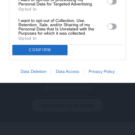
Personal Data for Targeted Advertising.
Opted In
Ναι, επιθυμώ να λαμβάνω το ενημερωτικό δελτίο μέσω e-mail από το
I want to opt-out of Collection, Use,
SLpress.gr
Retention, Sale, and/or Sharing of my
Personal Data that Is Unrelated with the
Purposes for which it was collected.
Opted In
CONFIRM
Data Deletion
Data Access
Privacy Policy
SUPPORT SL.PRESS
Ενισχύστε την Aδέσμευτη και Aνεξάρτητη
Δημοσιογραφία
ΕΝΙΣΧΥΣΤΕ ΤΟ SL.PRESS