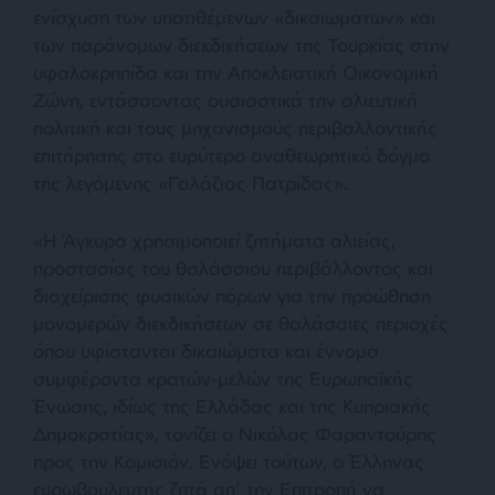
ενίσχυση των υποτιθέμενων «δικαιωμάτων» και
των παράνομων διεκδικήσεων της Τουρκίας στην
υφαλοκρηπίδα και την Αποκλειστική Οικονομική
Ζώνη, εντάσσοντας ουσιαστικά την αλιευτική
πολιτική και τους μηχανισμούς περιβαλλοντικής
επιτήρησης στο ευρύτερο αναθεωρητικό δόγμα
της λεγόμενης «Γαλάζιας Πατρίδας».
«Η Άγκυρα χρησιμοποιεί ζητήματα αλιείας,
προστασίας του θαλάσσιου περιβάλλοντος και
διαχείρισης φυσικών πόρων για την προώθηση
μονομερών διεκδικήσεων σε θαλάσσιες περιοχές
όπου υφίστανται δικαιώματα και έννομα
συμφέροντα κρατών-μελών της Ευρωπαϊκής
Ένωσης, ιδίως της Ελλάδας και της Κυπριακής
Δημοκρατίας», τονίζει ο Νικόλας Φαραντούρης
προς την Κομισιόν. Ενόψει τούτων, ο Έλληνας
ευρωβουλευτής ζητά απ’ την Επιτροπή να