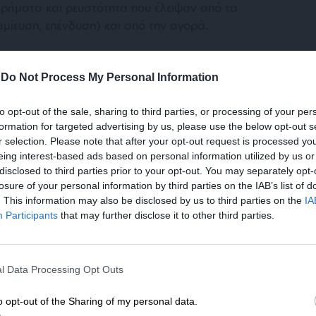
χρήματα και ρευστότητα που έλειψαν από τα
μίευση, επένδυση) και από την αγορά.
-
Do Not Process My Personal Information
to opt-out of the sale, sharing to third parties, or processing of your per
formation for targeted advertising by us, please use the below opt-out s
r selection. Please note that after your opt-out request is processed y
σε αυτή την επιλογή είναι η πολιτική που
eing interest-based ads based on personal information utilized by us or
disclosed to third parties prior to your opt-out. You may separately opt-
η δημόσια παιδεία, που καταπολεμά την
losure of your personal information by third parties on the IAB’s list of
οσιτή στέγη, που κινητοποιεί δημόσια και
. This information may also be disclosed by us to third parties on the
IA
 αναπτυξιακή ώθηση. Ερωτάται ο κ. Υπουργός
Participants
that may further disclose it to other third parties.
ΕΝΙΣΧΥΣΤΕ ΤΟ
 την πρόωρη αποπληρωμή του χρέους του πρώτου
υτούς τους πόρους στην ανάπτυξη, στην
l Data Processing Opt Outs
Στηρίξτε με τη χορηγία σας για να επιβιώσει
έγη;
η Αδέσμευτη Δημοσιογραφία του
o opt-out of the Sharing of my personal data.