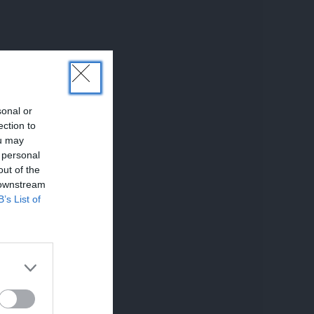
sonal or
ection to
ou may
 personal
out of the
 downstream
B’s List of