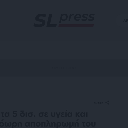
Α
SHARE
α 5 δισ. σε υγεία και
πρόωρη αποπληρωμή του