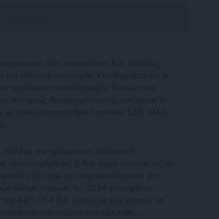
υποχρεωτική ούτε απαραίτητη. Και, βεβαίως,
 την ελληνική οικονομία. Υπενθυμίζεται ότι η
την επιμήκυνση αποπληρωμής δανείων και
ιν επιτυχούς διαπραγμάτευσης, κατάφερε τη
, με τελικό μεσοσταθμικό επιτόκιο 1,5% αλλά
ής.
 επιλέγει την πρόωρη και εθελοντική
ς προαναφέρθηκε, 5 δισ. ευρώ ετησίως ως το
σφαλίσει είτε από τα υπερπλεονάσματα είτε
μών άλλων τομέων. Το 2024 επιτεύχθηκε
ου ΑΕΠ (11,4 δισ. ευρώ), εκ των οποίων το
 υπέρβαση του στόχου που είχε τεθεί –