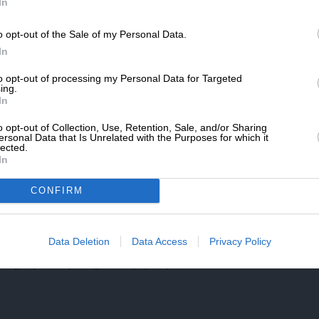
SLpress.gr.
In
ή απώλεια σε ανάπτυξη και θέσεις εργασίας,
o opt-out of the Sale of my Personal Data.
τησίως από την ελληνική οικονομία;»
ΔΩΡΕΑ
In
* Ελάχιστη συνεισφορά 5€
to opt-out of processing my Personal Data for Targeted
ing.
In
o opt-out of Collection, Use, Retention, Sale, and/or Sharing
ersonal Data that Is Unrelated with the Purposes for which it
lected.
In
μενο είναι προσωπικές του αρθρογράφου και δεν
Lpress.gr
CONFIRM
άρθρου από άλλες ιστοσελίδες χωρίς άδεια του
Data Deletion
Data Access
Privacy Policy
σίευση των 2-3 πρώτων παραγράφων με την προσθήκη
υνέχειας στο SLpress.gr. Οι παραβάτες θα