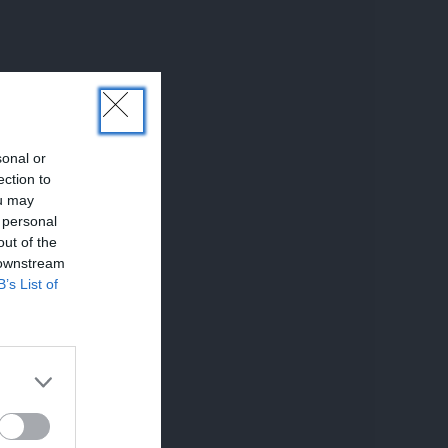
sonal or
ection to
ou may
 personal
out of the
 downstream
B’s List of