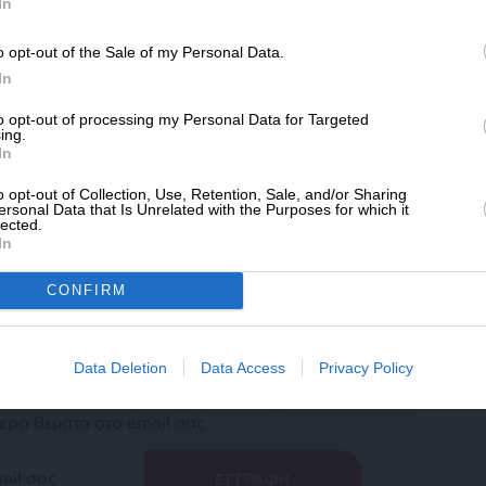
SLpress.gr.
In
άρθρου από άλλες ιστοσελίδες χωρίς άδεια του
σίευση των 2-3 πρώτων παραγράφων με την προσθήκη
o opt-out of the Sale of my Personal Data.
ΔΩΡΕΑ
υνέχειας στο SLpress.gr. Οι παραβάτες θα
In
* Ελάχιστη συνεισφορά 5€
to opt-out of processing my Personal Data for Targeted
ing.
In
le News
και μείνετε ενημερωμένοι
o opt-out of Collection, Use, Retention, Sale, and/or Sharing
ersonal Data that Is Unrelated with the Purposes for which it
lected.
In
CONFIRM
ewsletter
Data Deletion
Data Access
Privacy Policy
ό δελτίου του SLpress.gr για να λαμβάνετε τα
ερα θέματα στο email σας