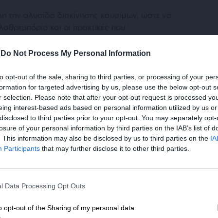
λη την αλυσίδα διακίνησης καυσίμων, ώστε να
λαθρεμπόριο και οι πρακτικές που
ηνική κοινωνία.
-
Do Not Process My Personal Information
to opt-out of the sale, sharing to third parties, or processing of your per
formation for targeted advertising by us, please use the below opt-out s
r selection. Please note that after your opt-out request is processed y
eing interest-based ads based on personal information utilized by us or
disclosed to third parties prior to your opt-out. You may separately opt-
losure of your personal information by third parties on the IAB’s list of
. This information may also be disclosed by us to third parties on the
IA
ΡΗΣ ΝΑΤΣΙΟΣ
Participants
that may further disclose it to other third parties.
ΕΝΙΣΧΥΣΤΕ ΤΟ
μενο είναι προσωπικές του αρθρογράφου και δεν
l Data Processing Opt Outs
Στηρίξτε με τη χορηγία σας για να επιβιώσει
Lpress.gr
η Αδέσμευτη Δημοσιογραφία του
o opt-out of the Sharing of my personal data.