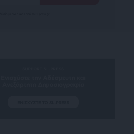
ελτίο μέσω e-mail από το SLpress.gr
SUPPORT SL.PRESS
Ενισχύστε την Aδέσμευτη και
Aνεξάρτητη Δημοσιογραφία
ΕΝΙΣΧΥΣΤΕ ΤΟ SL.PRESS