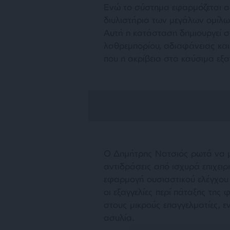
Ενώ το σύστημα εφαρμόζεται α
διυλιστήρια των μεγάλων ομίλω
Αυτή η κατάσταση δημιουργεί 
λαθρεμπορίου, αδιαφάνειας και
που η ακρίβεια στα καύσιμα εξαν
Ο Δημήτρης Νατσιός ρωτά να μά
αντιδράσεις από ισχυρά επιχει
εφαρμογή ουσιαστικού ελέγχου 
οι εξαγγελίες περί πάταξης της
στους μικρούς επαγγελματίες, ε
ασυλία.