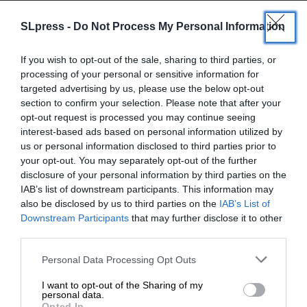
SLpress -
Do Not Process My Personal Information
If you wish to opt-out of the sale, sharing to third parties, or
processing of your personal or sensitive information for
targeted advertising by us, please use the below opt-out
Ναι, επιθυμώ να λαμβάνω το ενημερωτικό δελτίο μέσω e-mail από το
section to confirm your selection. Please note that after your
SLpress.gr
opt-out request is processed you may continue seeing
interest-based ads based on personal information utilized by
us or personal information disclosed to third parties prior to
your opt-out. You may separately opt-out of the further
disclosure of your personal information by third parties on the
IAB’s list of downstream participants. This information may
also be disclosed by us to third parties on the
IAB’s List of
ΕΝΙΣΧΥΣΤΕ ΤΟ
Downstream Participants
that may further disclose it to other
SUPPORT SL.PRESS
third parties.
Ενισχύστε την Aδέσμευτη και Aνεξάρτητη
Στηρίξτε με τη χορηγία σας για να
Δημοσιογραφία
Personal Data Processing Opt Outs
επιβιώσει η Αδέσμευτη
I want to opt-out of the Sharing of my
Δημοσιογραφία του SLpress.gr.
personal data.
ΕΝΙΣΧΥΣΤΕ ΤΟ SL.PRESS
Opted In