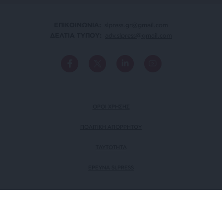
ΕΠΙΚΟΙΝΩΝΙA:
slpress.gr@gmail.com
ΔΕΛΤΙΑ ΤΥΠΟΥ:
adv.slpress@gmail.com
ΟΡΟΙ ΧΡΗΣΗΣ
ΠΟΛΙΤΙΚΗ ΑΠΟΡΡΗΤΟΥ
TAYTOTHTA
ΕΡΕΥΝΑ SLPRESS
ΜΕΛΟΣ ΤΟΥ
Πιστοποίηση Επιχείρησης
Ηλεκτρονικού Τύπου