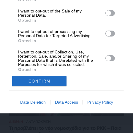
I want to opt-out of the Sale of my
ΔΩΡΕΑ
Personal Data.
Opted In
* Ελάχιστη συνεισφορά 5€
I want to opt-out of processing my
Personal Data for Targeted Advertising.
Σχετικά Άρθρα
Opted In
I want to opt-out of Collection, Use,
Retention, Sale, and/or Sharing of my
Personal Data that Is Unrelated with the
Purposes for which it was collected.
Opted In
CONFIRM
Data Deletion
Data Access
Privacy Policy
ΔΙΕΘΝΗ
ΑΝΤΑΠΟΚΡΙΣΗ
Τι προβλέπει το νέο νομοσχέδιο για το PKK – Ποια