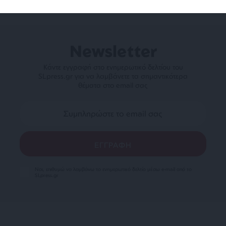
Newsletter
Κάντε εγγραφή στο ενημερωτικό δελτίου του
SLpress.gr για να λαμβάνετε τα σημαντικότερα
θέματα στο email σας
Ναι, επιθυμώ να λαμβάνω το ενημερωτικό δελτίο μέσω e-mail από το
SLpress.gr