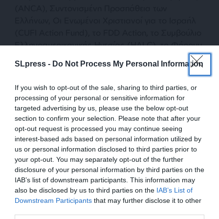
(ANCA), Συντονισμένη Προσπάθεια των
Ελλήνων, Οι Ενωμένοι Χριστιανοί για το Ισραήλ
(CUFI Action Fund), το FDD Action, το Συμβούλιο
Ελληνοαμερικανικής Ηγεσίας (HALC), το Φόρουμ
Μέσης Ανατολής (MEF) και η ΠΣΕΚΑ (Παγκόσμια
SLpress -
Do Not Process My Personal Information
Συντονιστική Επιτροπή Κυπριακού Αγώνα).
If you wish to opt-out of the sale, sharing to third parties, or
processing of your personal or sensitive information for
targeted advertising by us, please use the below opt-out
section to confirm your selection. Please note that after your
opt-out request is processed you may continue seeing
interest-based ads based on personal information utilized by
us or personal information disclosed to third parties prior to
Πηγή: ΑΠΕ-ΜΠΕ
your opt-out. You may separately opt-out of the further
disclosure of your personal information by third parties on the
IAB’s list of downstream participants. This information may
also be disclosed by us to third parties on the
IAB’s List of
TAGS:
ΕΝΙΣΧΥΣΤΕ ΤΟ
Downstream Participants
that may further disclose it to other
F-35
ΓΕΡΟΥΣΙΑ
ΚΟΓΚΡΕΣΟ
ΒΟΥΛΕΥΤΕΣ
third parties.