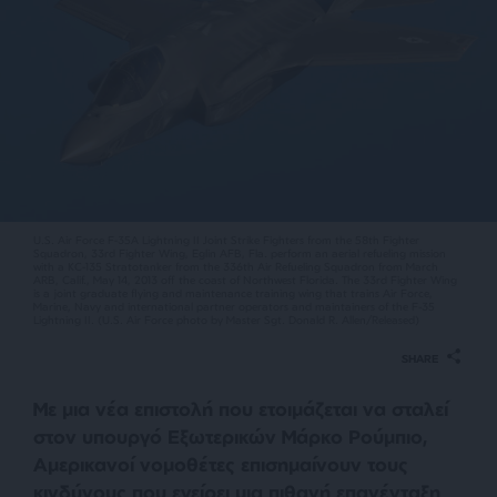
U.S. Air Force F-35A Lightning II Joint Strike Fighters from the 58th Fighter
Squadron, 33rd Fighter Wing, Eglin AFB, Fla. perform an aerial refueling mission
with a KC-135 Stratotanker from the 336th Air Refueling Squadron from March
ARB, Calif., May 14, 2013 off the coast of Northwest Florida. The 33rd Fighter Wing
is a joint graduate flying and maintenance training wing that trains Air Force,
Marine, Navy and international partner operators and maintainers of the F-35
Lightning II. (U.S. Air Force photo by Master Sgt. Donald R. Allen/Released)
SHARE
Με μια νέα επιστολή που ετοιμάζεται να σταλεί
στον υπουργό Εξωτερικών Μάρκο Ρούμπιο,
Αμερικανοί νομοθέτες επισημαίνουν τους
κινδύνους που εγείρει μια πιθανή επανένταξη