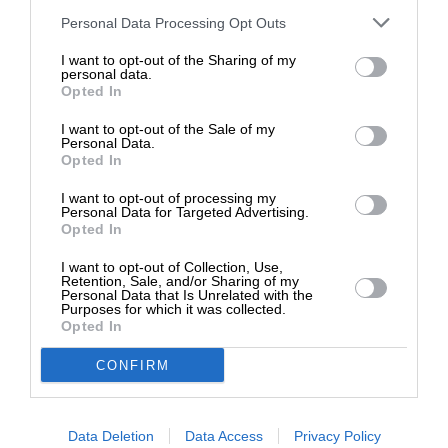
Στηρίξτε με τη χορηγία σας για να
Personal Data Processing Opt Outs
επιβιώσει η Αδέσμευτη
I want to opt-out of the Sharing of my
Δημοσιογραφία του SLpress.gr.
Οι απόψεις που αναφέρονται στο κείμενο είναι
personal data.
προσωπικές του αρθρογράφου και δεν εκφράζουν
Opted In
απαραίτητα τη θέση του SLpress.gr
I want to opt-out of the Sale of my
ΔΩΡΕΑ
Personal Data.
Opted In
* Ελάχιστη συνεισφορά 5€
Απαγορεύεται η αναδημοσίευση του άρθρου από άλλες
I want to opt-out of processing my
ιστοσελίδες χωρίς άδεια του SLpress.gr. Επιτρέπεται η
Personal Data for Targeted Advertising.
αναδημοσίευση των 2-3 πρώτων παραγράφων με την
Opted In
προσθήκη ενεργού link για την ανάγνωση της συνέχειας
στο SLpress.gr. Οι παραβάτες θα αντιμετωπίσουν νομικά
I want to opt-out of Collection, Use,
μέτρα.
Retention, Sale, and/or Sharing of my
Personal Data that Is Unrelated with the
Purposes for which it was collected.
Opted In
Ακολουθήστε το
SLpress.gr στο Google News
και μείνετε
CONFIRM
ενημερωμένοι
Data Deletion
Data Access
Privacy Policy