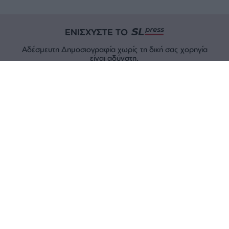
ΕΝΙΣΧΥΣΤΕ ΤΟ
Αδέσμευτη Δημοσιογραφία χωρίς τη δική σας χορηγία
είναι αδύνατη.
ΠΑΤΗΣΤΕ ΕΔΩ
ΕΠΙΚΟΙΝΩΝΙA:
slpress.gr@gmail.com
ΔΕΛΤΙΑ ΤΥΠΟΥ:
adv.slpress@gmail.com
ΟΡΟΙ ΧΡΗΣΗΣ