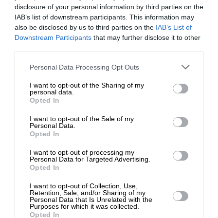
disclosure of your personal information by third parties on the
IAB’s list of downstream participants. This information may
also be disclosed by us to third parties on the
IAB’s List of
ΕΝΙΣΧΥΣΤΕ ΤΟ
Downstream Participants
that may further disclose it to other
third parties.
Στηρίξτε με τη χορηγία σας για να
Personal Data Processing Opt Outs
επιβιώσει η Αδέσμευτη
ΕΥ ΖΗΝ
ΔΙΑΤΡΟΦΗ
Τρόποι να αποφεύγεις τη δηλητηρίαση από
I want to opt-out of the Sharing of my
Δημοσιογραφία του SLpress.gr.
personal data.
καλοκαιρινές σαλάτες
Opted In
I want to opt-out of the Sale of my
ΔΩΡΕΑ
Personal Data.
Opted In
* Ελάχιστη συνεισφορά 5€
I want to opt-out of processing my
Personal Data for Targeted Advertising.
Opted In
I want to opt-out of Collection, Use,
Retention, Sale, and/or Sharing of my
Personal Data that Is Unrelated with the
Purposes for which it was collected.
Opted In