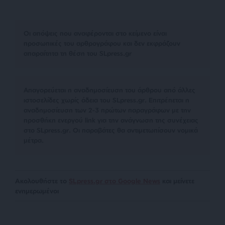
Οι απόψεις που αναφέρονται στο κείμενο είναι
προσωπικές του αρθρογράφου και δεν εκφράζουν
απαραίτητα τη θέση του SLpress.gr
Απαγορεύεται η αναδημοσίευση του άρθρου από άλλες
ιστοσελίδες χωρίς άδεια του SLpress.gr. Επιτρέπεται η
αναδημοσίευση των 2-3 πρώτων παραγράφων με την
προσθήκη ενεργού link για την ανάγνωση της συνέχειας
στο SLpress.gr. Οι παραβάτες θα αντιμετωπίσουν νομικά
μέτρα.
Ακολουθήστε το
SLpress.gr στο Google News
και μείνετε
ενημερωμένοι