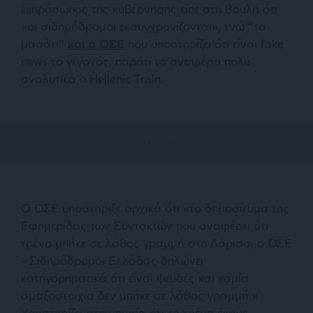
εκπρόσωπος της κυβέρνησης είπε στη Βουλή ότι
«οι σιδηρόδρομοι εκσυγχρονίζονται», ενώ “τα
μασάει”
και ο ΟΣΕ
που υποστηρίζει ότι είναι fake
news το γεγονός, παρότι το αναφέρει πολύ
αναλυτικά η Hellenic Train.
Ο ΟΣΕ υποστήριξε αρχικά ότι «το δημοσίευμα της
Εφημερίδας των Συντακτών που αναφέρει ότι
τρένο μπήκε σε λάθος γραμμή στη Λάρισα, ο ΟΣΕ
– Σιδηρόδρομοι Ελλάδας δηλώνει
κατηγορηματικά ότι είναι ψευδές και καμία
αμαξοστοιχία δεν μπήκε σε λάθος γραμμή.»
Υποστηρίζει στην ουσία ότι το τρένο έκανε