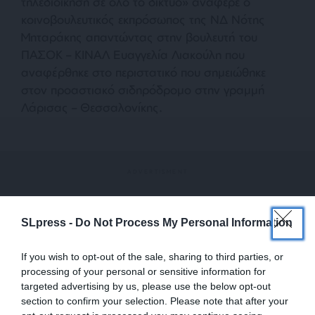
τηλεδιοίκηση σε όλο το δίκτυο» ανάφερε ο
κοινοβουλευτικός εκπρόσωπος της ΝΔ Νότης
Μηταράκης απαντώντας στην βουλευτή του
ΠΑΣΟΚ – ΚΙΝΑΛ Ευαγγελία Λιακούλη που
αναφέρθηκε στο περιστατικό που σημειώθηκε
στον προαστιακό σιδηρόδρομο στην γραμμή
Λάρισας – Θεσσαλονίκης.
SLpress -
Do Not Process My Personal Information
Ο κ. Μηταράκης είπε ότι όπως «αναφέρει σε και
ανακοίνωσή του ο αρμόδιος αναπληρωτής
If you wish to opt-out of the sale, sharing to third parties, or
υπουργός Κωνσταντίνος Κυρανάκης δεν υπήρξε
processing of your personal or sensitive information for
targeted advertising by us, please use the below opt-out
περιστατικό ασφαλείας που να αφορά τον
section to confirm your selection. Please note that after your
σιδηρόδρομο. Σε ένα σημείο στον προαστιακό της