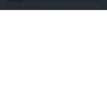
ΚΟΙΝΩΝΙΑ
ΡΕΠΟΡΤΑΖ
Πώς συνέβη η τραγωδία με το αγοράκι στην Πάρο
– Τροχαίο με τραυματίες αστυνομικούς
ΕΠΙΣΤΡΟΦΗ ΣΤΗΝ ΑΡΧΗ ΤΗΣ ΣΕΛΙΔΑΣ
NEWSLETTER
ΑΡΧΕΙΟ