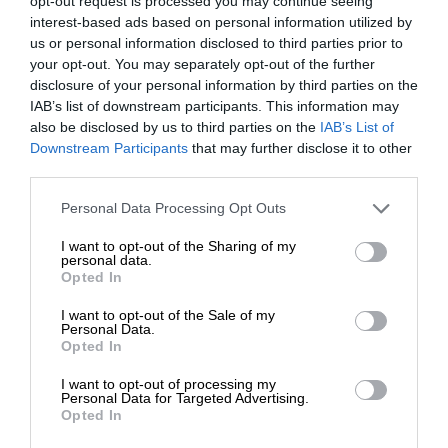
opt-out request is processed you may continue seeing
Θεσσαλονίκης, με σχεδιασμό βάσει του
interest-based ads based on personal information utilized by
συστήματος τηλεδιοίκησης, ο σταθμάρχης
us or personal information disclosed to third parties prior to
οδήγησε μια αμαξοστοιχία μέσω της αρτηριακής
your opt-out. You may separately opt-out of the further
disclosure of your personal information by third parties on the
γραμμής και στοχευμένα στην παράλληλη γραμμή
IAB’s list of downstream participants. This information may
για να επιβιβάσει τους επιβάτες γιατί υπήρξε ένα
also be disclosed by us to third parties on the
IAB’s List of
τεχνικό πρόβλημα. Το σύστημα με την σωστή
ΕΝΙΣΧΥΣΤΕ ΤΟ
Downstream Participants
that may further disclose it to other
χάραξη το προέβλεψε και έτσι δεν υπήρξε σε
third parties.
καμία περίπτωση οποιοδήποτε ζήτημα ασφαλείας»
Στηρίξτε με τη χορηγία σας για να
Personal Data Processing Opt Outs
και τόνισε ότι «είναι κακό να δημιουργούμε στον
επιβιώσει η Αδέσμευτη
κόσμο ανησυχία για ένα περιστατικό που δεν ήταν
I want to opt-out of the Sharing of my
Δημοσιογραφία του SLpress.gr.
personal data.
περιστατικό ασφαλείας».
Opted In
I want to opt-out of the Sale of my
ΔΩΡΕΑ
Personal Data.
Opted In
* Ελάχιστη συνεισφορά 5€
I want to opt-out of processing my
Personal Data for Targeted Advertising.
Opted In