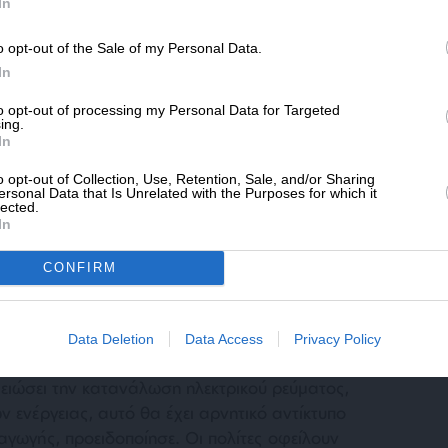
SLpress.gr.
In
ή του στον ανώτατο ηγέτη του Ιράν,
οντας ότι ο Πεζεσκιάν δεν θα σταματήσει να
o opt-out of the Sale of my Personal Data.
ΔΩΡΕΑ
In
* Ελάχιστη συνεισφορά 5€
to opt-out of processing my Personal Data for Targeted
ing.
κληση στους πολίτες για εξοικονόμηση
In
ο Ιράν πασχίζει να αντιμετωπίσει τις
ηλινών επιθέσεων, συμπεριλαμβανομένου του
o opt-out of Collection, Use, Retention, Sale, and/or Sharing
ersonal Data that Is Unrelated with the Purposes for which it
 επιβάλει οι ΗΠΑ.
lected.
In
CONFIRM
Data Deletion
Data Access
Privacy Policy
μειώσει την κατανάλωση ηλεκτρικού ρεύματος,
 ενέργειας, αυτό θα έχει αρνητικό αντίκτυπο
αγωγής, προειδοποίησε. Οι πολίτες οφείλουν