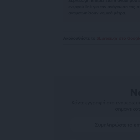
SLpress.gr. Επιτρέπεται η αναδημο
ενεργού link για την ανάγνωση της σ
αντιμετωπίσουν νομικά μέτρα.
Ακολουθήστε το
SLpress.gr στο Goog
N
Κάντε εγγραφή στο ενημερωτικ
σημαντικότ