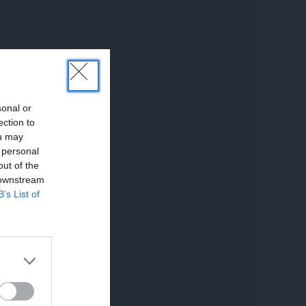
sonal or
ection to
ou may
 personal
out of the
 downstream
B’s List of