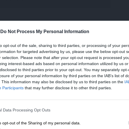
 μεγαλύτερη είναι η συμμετοχή του κοινού
-
Do Not Process My Personal Information
σεων και επίλυσης προβλημάτων, τόσο
ες να ξεπεραστούν με επιτυχία οι προκλήσεις.
to opt-out of the sale, sharing to third parties, or processing of your per
 δυσκολίες, οι αρμόδιοι οφείλουν να σταθούν
formation for targeted advertising by us, please use the below opt-out s
ύν για την επίλυση των προβλημάτων, είπε ο
r selection. Please note that after your opt-out request is processed y
eing interest-based ads based on personal information utilized by us or
disclosed to third parties prior to your opt-out. You may separately opt-
losure of your personal information by third parties on the IAB’s list of
ληψη αντιμέτωπο με ογκώδεις αντικυβερνητικές
. This information may also be disclosed by us to third parties on the
IA
ης δυσαρέσκειας για το αυταρχικό καθεστώς.
Participants
that may further disclose it to other third parties.
ου έτους, εξελίχθηκαν στις σημαντικότερες
ς αρχές τις κατέστειλαν βίαια και χιλιάδες
ΕΝΙΣΧΥΣΤΕ ΤΟ
αν τον θάνατο.
l Data Processing Opt Outs
Στηρίξτε με τη χορηγία σας για να επιβιώσει
η Αδέσμευτη Δημοσιογραφία του
o opt-out of the Sharing of my personal data.
ασούντ Πεζεσκιάν διέψευσε τις φήμες ότι ο