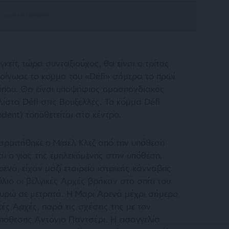
εϊτ, τώρα συνταξιούχος, θα είναι ο τρίτος
οίνωσε το κόμμα του «Défi» σήμερα το πρωί
Τύπου. Θα είναι υποψήφιος ομοσπονδιακός
λίστα Défi στις Βρυξέλλες. Το κόμμα Défi
dent) τοποθετείται στο κέντρο.
παραιτήθηκε ο Μισέλ Κλεζ από την υπόθεση
και ο γιος της εμπλεκόμενης στην υπόθεση,
νά, είχαν μαζί εταιρεία ιατρικής κάνναβης
λιο οι βελγικές Αρχές βρήκαν στο σπίτι του
ευρώ σε μετρητά. Η Μαρί Αρενά μέχρι σήμερα
ικές Αρχές, παρά τις σχέσεις της με τον
όθεσης Αντόνιο Παντσέρι. Η εισαγγελία