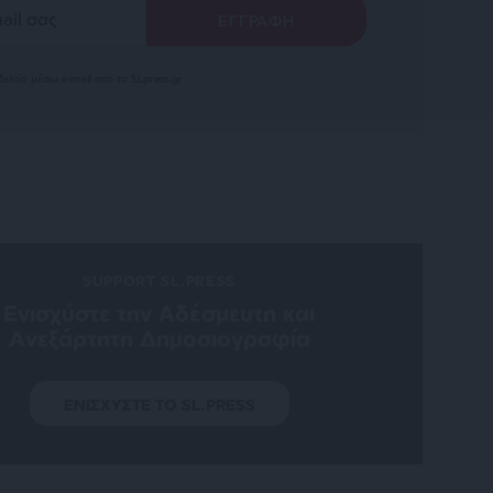
ελτίο μέσω e-mail από το SLpress.gr
SUPPORT SL.PRESS
Ενισχύστε την Aδέσμευτη και
Aνεξάρτητη Δημοσιογραφία
ΕΝΙΣΧΥΣΤΕ ΤΟ SL.PRESS