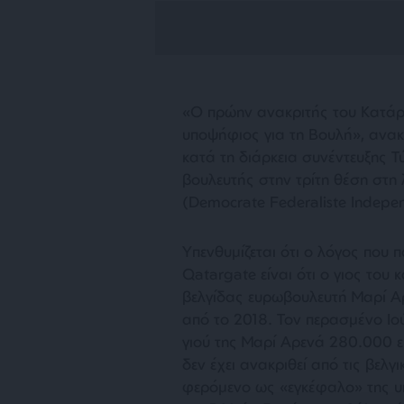
«Ο πρώην ανακριτής του Κατάργκ
υποψήφιος για τη Βουλή», ανακ
κατά τη διάρκεια συνέντευξης 
βουλευτής στην τρίτη θέση στη 
(Democrate Federaliste Indepen
Υπενθυμίζεται ότι ο λόγος που 
Qatargate είναι ότι ο γιος του 
βελγίδας ευρωβουλευτή Μαρί Αρε
από το 2018. Τον περασμένο Ιού
γιού της Μαρί Αρενά 280.000 
δεν έχει ανακριθεί από τις βελγ
φερόμενο ως «εγκέφαλο» της υπ