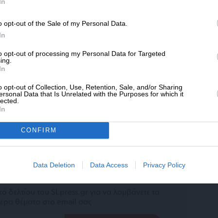
SLpress.gr.
In
άρθρου από άλλες ιστοσελίδες χωρίς άδεια του
o opt-out of the Sale of my Personal Data.
ΔΩΡΕΑ
σίευση των 2-3 πρώτων παραγράφων με την προσθήκη
In
υνέχειας στο SLpress.gr. Οι παραβάτες θα
* Ελάχιστη συνεισφορά 5€
to opt-out of processing my Personal Data for Targeted
ing.
In
o opt-out of Collection, Use, Retention, Sale, and/or Sharing
le News
και μείνετε ενημερωμένοι
ersonal Data that Is Unrelated with the Purposes for which it
lected.
In
CONFIRM
Data Deletion
Data Access
Privacy Policy
ewsletter
ό δελτίου του SLpress.gr για να λαμβάνετε τα
ερα θέματα στο email σας