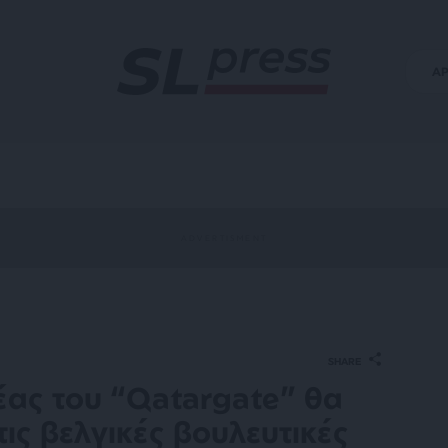
Α
SHARE
έας του “Qatargate” θα
ις βελγικές βουλευτικές