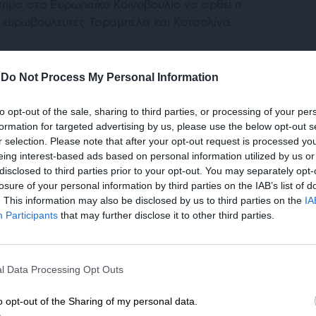
ίτημα στο Ευρωπαϊκό Κοινοβούλιο να αρθεί η
ς ευρωβουλευτές Ταραμπέλα και Κοτσολίνο.
-
Do Not Process My Personal Information
to opt-out of the sale, sharing to third parties, or processing of your per
formation for targeted advertising by us, please use the below opt-out s
r selection. Please note that after your opt-out request is processed y
eing interest-based ads based on personal information utilized by us or
disclosed to third parties prior to your opt-out. You may separately opt-
losure of your personal information by third parties on the IAB’s list of
. This information may also be disclosed by us to third parties on the
IA
Participants
that may further disclose it to other third parties.
ΕΝΙΣΧΥΣΤΕ ΤΟ
l Data Processing Opt Outs
Στηρίξτε με τη χορηγία σας για να επιβιώσει
μενο είναι προσωπικές του αρθρογράφου και δεν
η Αδέσμευτη Δημοσιογραφία του
Lpress.gr
o opt-out of the Sharing of my personal data.