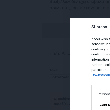
Βρυξελλών δεν έχει υποβάλει α
ασυλία της, όπως έκανε με του
SLpress 
If you wish 
sensitive in
confirm you
Πηγή: ΑΠΕ – ΜΠΕ
continue se
information 
further disc
participants
TAGS:
Downstream 
QATARGATE
ΜΙΣΕΛ ΚΛΕΖ
Persona
Οι απόψεις που αναφέρονται στο κεί
εκφράζουν απαραίτητα τη θέση του S
I want t