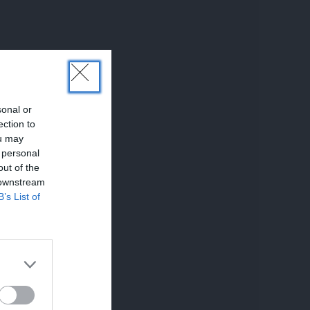
sonal or
ection to
ou may
 personal
out of the
 downstream
B’s List of