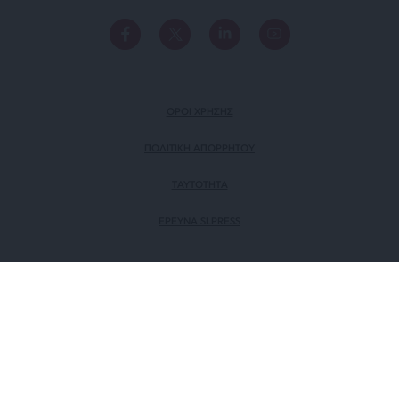
ΟΡΟΙ ΧΡΗΣΗΣ
ΠΟΛΙΤΙΚΗ ΑΠΟΡΡΗΤΟΥ
TAYTOTHTA
ΕΡΕΥΝΑ SLPRESS
ΜΕΛΟΣ ΤΟΥ
Πιστοποίηση Επιχείρησης
Ηλεκτρονικού Τύπου
Αριθμός Πιστοποίησης: 242218
© SLPress 2026. Σχεδιασμός & Υλοποίηση
BTW