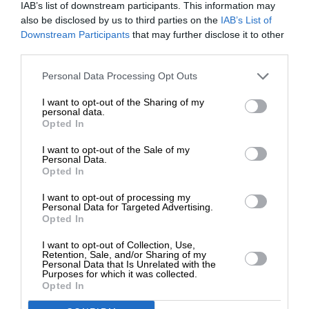
IAB’s list of downstream participants. This information may
also be disclosed by us to third parties on the
IAB’s List of
ΕΝΙΣΧΥΣΤΕ ΤΟ
Downstream Participants
that may further disclose it to other
third parties.
Ναι, επιθυμώ να λαμβάνω το ενημερωτικό δελτίο μέσω e-mail από το
SLpress.gr
Στηρίξτε με τη χορηγία σας για να
Personal Data Processing Opt Outs
επιβιώσει η Αδέσμευτη
I want to opt-out of the Sharing of my
Δημοσιογραφία του SLpress.gr.
personal data.
Opted In
I want to opt-out of the Sale of my
ΔΩΡΕΑ
Personal Data.
Opted In
SUPPORT SL.PRESS
* Ελάχιστη συνεισφορά 5€
Ενισχύστε την Aδέσμευτη και Aνεξάρτητη
I want to opt-out of processing my
Personal Data for Targeted Advertising.
Δημοσιογραφία
Opted In
I want to opt-out of Collection, Use,
ΕΝΙΣΧΥΣΤΕ ΤΟ SL.PRESS
Retention, Sale, and/or Sharing of my
Personal Data that Is Unrelated with the
Purposes for which it was collected.
Opted In