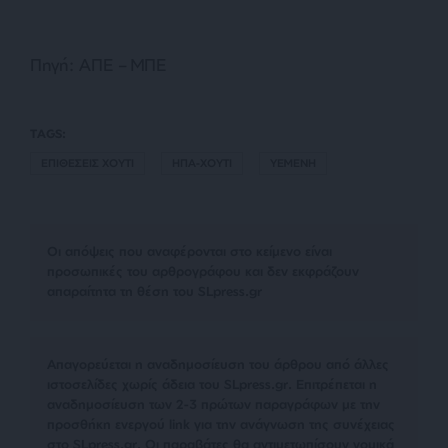
Πηγή: ΑΠΕ – ΜΠΕ
TAGS:
ΕΠΙΘΕΣΕΙΣ ΧΟΥΤΙ
ΗΠΑ-ΧΟΥΤΙ
ΥΕΜΕΝΗ
Οι απόψεις που αναφέρονται στο κείμενο είναι
προσωπικές του αρθρογράφου και δεν εκφράζουν
απαραίτητα τη θέση του SLpress.gr
Απαγορεύεται η αναδημοσίευση του άρθρου από άλλες
ιστοσελίδες χωρίς άδεια του SLpress.gr. Επιτρέπεται η
αναδημοσίευση των 2-3 πρώτων παραγράφων με την
προσθήκη ενεργού link για την ανάγνωση της συνέχειας
στο SLpress.gr. Οι παραβάτες θα αντιμετωπίσουν νομικά