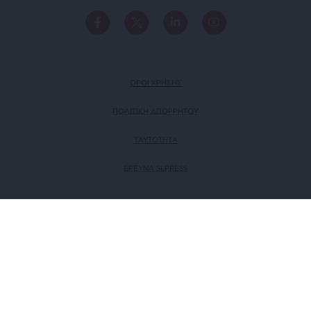
ΟΡΟΙ ΧΡΗΣΗΣ
ΠΟΛΙΤΙΚΗ ΑΠΟΡΡΗΤΟΥ
TAYTOTHTA
ΕΡΕΥΝΑ SLPRESS
ΜΕΛΟΣ ΤΟΥ
Πιστοποίηση Επιχείρησης
Ηλεκτρονικού Τύπου
Αριθμός Πιστοποίησης: 242218
© SLPress 2026. Σχεδιασμός & Υλοποίηση
BTW