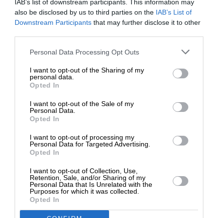
IAB’s list of downstream participants. This information may
also be disclosed by us to third parties on the
IAB’s List of
Ναι, επιθυμώ να λαμβάνω το ενημερωτικό δελτίο μέσω e-mail από το
SLpress.gr
ΕΝΙΣΧΥΣΤΕ ΤΟ
Downstream Participants
that may further disclose it to other
third parties.
Στηρίξτε με τη χορηγία σας για να
Personal Data Processing Opt Outs
επιβιώσει η Αδέσμευτη
I want to opt-out of the Sharing of my
Δημοσιογραφία του SLpress.gr.
personal data.
Opted In
SUPPORT SL.PRESS
I want to opt-out of the Sale of my
ΔΩΡΕΑ
Personal Data.
Ενισχύστε την Aδέσμευτη και Aνεξάρτητη
Opted In
Δημοσιογραφία
* Ελάχιστη συνεισφορά 5€
I want to opt-out of processing my
Personal Data for Targeted Advertising.
Opted In
ΕΝΙΣΧΥΣΤΕ ΤΟ SL.PRESS
I want to opt-out of Collection, Use,
Retention, Sale, and/or Sharing of my
Personal Data that Is Unrelated with the
Purposes for which it was collected.
Opted In