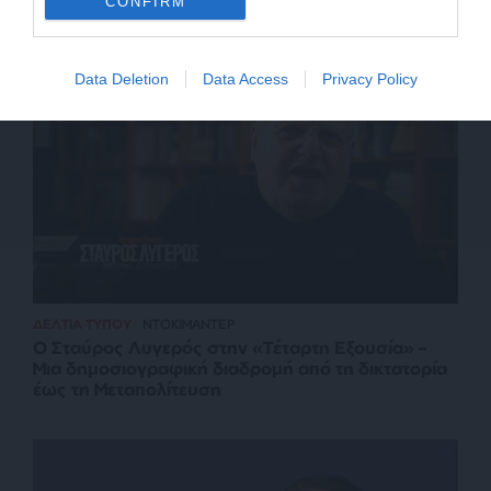
CONFIRM
Σχετικά Άρθρα
Data Deletion
Data Access
Privacy Policy
ΔΕΛΤΙΑ ΤΥΠΟΥ
ΝΤΟΚΙΜΑΝΤΕΡ
Ο Σταύρος Λυγερός στην «Τέταρτη Εξουσία» –
Μια δημοσιογραφική διαδρομή από τη δικτατορία
έως τη Μεταπολίτευση