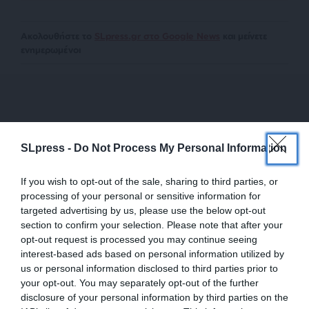
Ακολουθήστε το
SLpress.gr στο Google News
και μείνετε
ενημερωμένοι
SLpress -
Do Not Process My Personal Information
Newsletter
If you wish to opt-out of the sale, sharing to third parties, or
Κάντε εγγραφή στο ενημερωτικό δελτίου του
processing of your personal or sensitive information for
SLpress.gr για να λαμβάνετε τα σημαντικότερα
targeted advertising by us, please use the below opt-out
θέματα στο email σας
section to confirm your selection. Please note that after your
opt-out request is processed you may continue seeing
interest-based ads based on personal information utilized by
us or personal information disclosed to third parties prior to
your opt-out. You may separately opt-out of the further
disclosure of your personal information by third parties on the