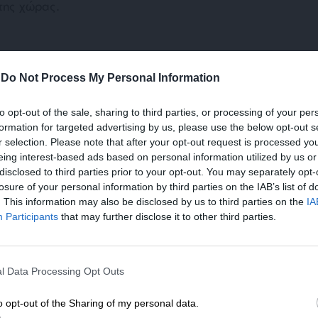
 της χώρας.
-
Do Not Process My Personal Information
to opt-out of the sale, sharing to third parties, or processing of your per
formation for targeted advertising by us, please use the below opt-out s
r selection. Please note that after your opt-out request is processed y
eing interest-based ads based on personal information utilized by us or
disclosed to third parties prior to your opt-out. You may separately opt-
losure of your personal information by third parties on the IAB’s list of
. This information may also be disclosed by us to third parties on the
IA
ΝΕΚΡΟΙ
Participants
that may further disclose it to other third parties.
ΕΝΙΣΧΥΣΤΕ ΤΟ
μενο είναι προσωπικές του αρθρογράφου και δεν
l Data Processing Opt Outs
Στηρίξτε με τη χορηγία σας για να επιβιώσει
Lpress.gr
η Αδέσμευτη Δημοσιογραφία του
o opt-out of the Sharing of my personal data.