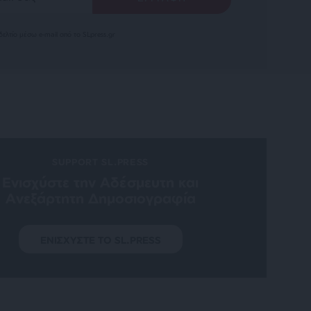
ελτίο μέσω e-mail από το SLpress.gr
SUPPORT SL.PRESS
Ενισχύστε την Aδέσμευτη και
Aνεξάρτητη Δημοσιογραφία
ΕΝΙΣΧΥΣΤΕ ΤΟ SL.PRESS