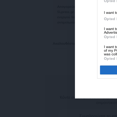
Opted 
Απαγορεύεται η αναδημοσίευση του 
SLpress.gr. Επιτρέπεται η αναδημο
I want t
ενεργού link για την ανάγνωση της σ
Opted 
αντιμετωπίσουν νομικά μέτρα.
I want 
Advertis
Opted 
Ακολουθήστε το
SLpress.gr στο Goog
I want t
of my P
was col
Opted 
N
Κάντε εγγραφή στο ενημερωτικ
σημαντικότ