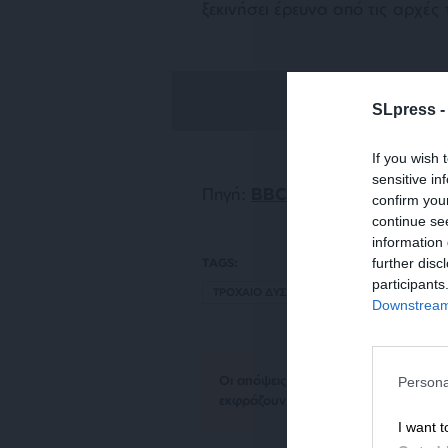
ξεκινήσει έρευνα από τις αρχές
SLpress 
If you wish 
sensitive in
Πηγή:
BBC
confirm you
continue se
information 
further disc
TAGS:
participants
ΤΡΟΧΑΙΟ ΔΥΣΤΥΧΗΜΑ
ΟΥΓΚΑΝΤΑ
Downstream 
Οι απόψεις που αναφέρονται στο κεί
Persona
εκφράζουν απαραίτητα τη θέση του S
I want t