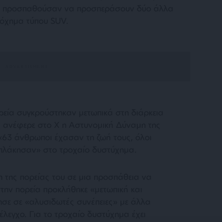
ώ προσπαθούσαν να προσπεράσουν δύο άλλα
 όχημα τύπου SUV.
ρεία συγκρούστηκαν μετωπικά στη διάρκεια
, ανέφερε στο Χ η Αστυνομική Δύναμη της
 «63 άνθρωποι έχασαν τη ζωή τους, όλοι
επλάκησαν» στο τροχαίο δυστύχημα.
 της πορείας του σε μια προσπάθεια να
την πορεία προκλήθηκε «μετωπική και
σε σε «αλυσιδωτές συνέπειες» με άλλα
λεγχο. Για το τροχαίο δυστύχημα έχει