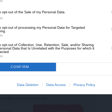
SLpress.gr.
In
άρθρου από άλλες ιστοσελίδες χωρίς άδεια του
σίευση των 2-3 πρώτων παραγράφων με την προσθήκη
o opt-out of the Sale of my Personal Data.
ΔΩΡΕΑ
υνέχειας στο SLpress.gr. Οι παραβάτες θα
In
* Ελάχιστη συνεισφορά 5€
to opt-out of processing my Personal Data for Targeted
ing.
In
le News
και μείνετε ενημερωμένοι
o opt-out of Collection, Use, Retention, Sale, and/or Sharing
ersonal Data that Is Unrelated with the Purposes for which it
lected.
In
CONFIRM
ewsletter
Data Deletion
Data Access
Privacy Policy
ό δελτίου του SLpress.gr για να λαμβάνετε τα
ερα θέματα στο email σας