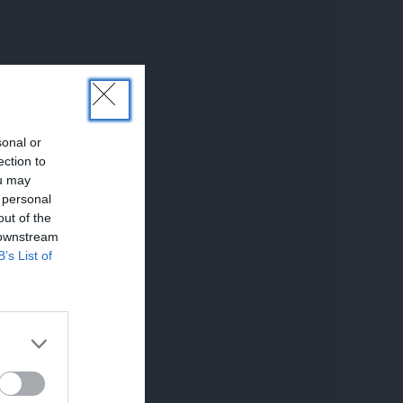
sonal or
ection to
ou may
 personal
out of the
 downstream
B’s List of