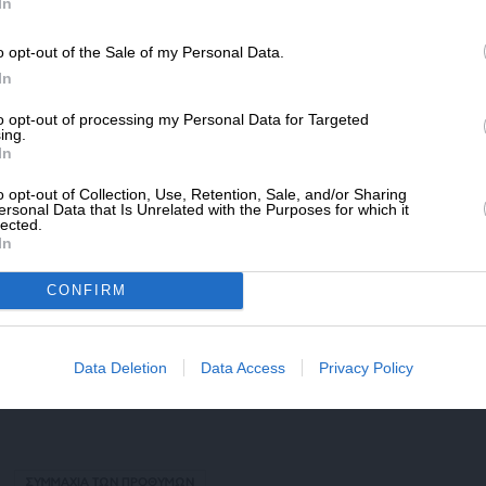
SLpress.gr.
In
o opt-out of the Sale of my Personal Data.
ΔΩΡΕΑ
In
ς από τους ηγέτες επρόκειτο να έρθει στο
* Ελάχιστη συνεισφορά 5€
νασπισμού, αλλά νωρίτερα αυτή την εβδομάδα
to opt-out of processing my Personal Data for Targeted
ing.
ας, Φρίντριχ Μερτς, δήλωσε ότι σκόπευε να
In
γύς μέλλον.
o opt-out of Collection, Use, Retention, Sale, and/or Sharing
ersonal Data that Is Unrelated with the Purposes for which it
lected.
In
CONFIRM
Data Deletion
Data Access
Privacy Policy
ΣΥΜΜΑΧΙΑ ΤΩΝ ΠΡΟΘΥΜΩΝ