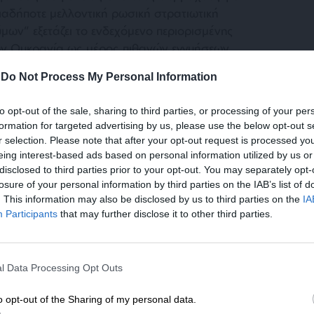
αδήποτε μελλοντική ρωσική στρατιωτική
ων” εξετάζει το ενδεχόμενο περιορισμένης
ν Ουκρανία ως μέρος πιθανών εγγυήσεων.
-
Do Not Process My Personal Information
πε στον Αμερικανό ομόλογό του Ντόναλντ
to opt-out of the sale, sharing to third parties, or processing of your per
α, ότι μια 30ήμερη εκεχειρία είναι
formation for targeted advertising by us, please use the below opt-out s
προς την ειρήνη με τη Ρωσία και ότι το Κίεβο
r selection. Please note that after your opt-out request is processed y
 αμέσως.
eing interest-based ads based on personal information utilized by us or
disclosed to third parties prior to your opt-out. You may separately opt-
losure of your personal information by third parties on the IAB’s list of
κε αρχικά από τον Τραμπ τον Μάρτιο και η
. This information may also be disclosed by us to third parties on the
IA
σία δήλωσε ότι ένα τέτοιο μέτρο θα
Participants
that may further disclose it to other third parties.
νο όταν τεθούν σε εφαρμογή αξιόπιστα μέτρα
ης.
ΕΝΙΣΧΥΣΤΕ ΤΟ
l Data Processing Opt Outs
Στηρίξτε με τη χορηγία σας για να επιβιώσει
η Αδέσμευτη Δημοσιογραφία του
o opt-out of the Sharing of my personal data.