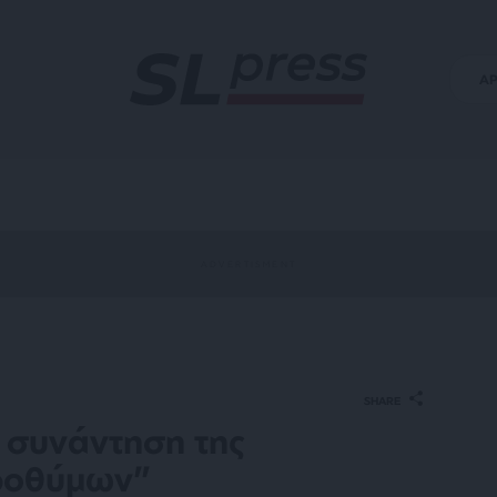
Α
SHARE
 συνάντηση της
ροθύμων”