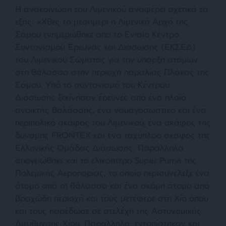
Η ανακοίνωση του Λιμενικού αναφέρει σχετικά τα
εξής: «Χθες το μεσημέρι η Λιμενική Αρχή της
Σάμου ενημερώθηκε από το Ενιαίο Κέντρο
Συντονισμού Έρευνας και Διάσωσης (ΕΚΣΕΔ)
του Λιμενικού Σώματος για την ύπαρξη ατόμων
στη θάλασσα στην περιοχή παραλίας Πλάκας της
Σάμου. Υπό το συντονισμό του Κέντρου
Διάσωσης ξεκίνησαν έρευνες από ένα πλοίο
ανοικτής θαλάσσης, ένα ναυαγοσωστικό και ένα
περιπολικό σκάφος του Λιμενικού, ένα σκάφος της
δύναμης FRONTEX και ένα ταχύπλοο σκάφος της
Ελληνικής Ομάδας Διάσωσης. Παράλληλα
απογειώθηκε και το ελικόπτερο Super Puma της
Πολεμικής Αεροπορίας, το οποίο περισυνέλεξε ένα
άτομο από τη θάλασσα και ένα ακόμη άτομο από
βραχώδη περιοχή και τους μετέφερε στη Χίο όπου
και τους παρέδωσε σε στελέχη της Αστυνομικής
Διεύθυνσης Χίου. Παράλληλα, εντοπίστηκαν και