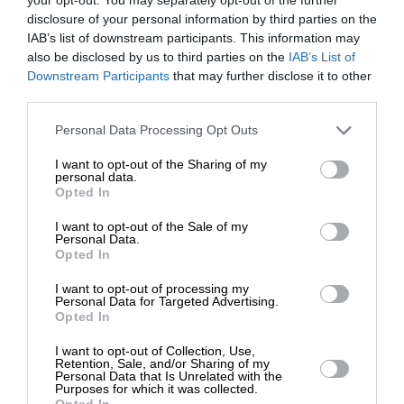
disclosure of your personal information by third parties on the
Ναι, επιθυμώ να λαμβάνω το ενημερωτικό δελτίο μέσω e-mail από το
IAB’s list of downstream participants. This information may
SLpress.gr
also be disclosed by us to third parties on the
IAB’s List of
ΕΝΙΣΧΥΣΤΕ ΤΟ
Downstream Participants
that may further disclose it to other
third parties.
Στηρίξτε με τη χορηγία σας για να
Personal Data Processing Opt Outs
επιβιώσει η Αδέσμευτη
I want to opt-out of the Sharing of my
Δημοσιογραφία του SLpress.gr.
personal data.
SUPPORT SL.PRESS
Opted In
Ενισχύστε την Aδέσμευτη και Aνεξάρτητη
I want to opt-out of the Sale of my
Δημοσιογραφία
ΔΩΡΕΑ
Personal Data.
Opted In
* Ελάχιστη συνεισφορά 5€
I want to opt-out of processing my
ΕΝΙΣΧΥΣΤΕ ΤΟ SL.PRESS
Personal Data for Targeted Advertising.
Opted In
I want to opt-out of Collection, Use,
Retention, Sale, and/or Sharing of my
Personal Data that Is Unrelated with the
Purposes for which it was collected.
Opted In