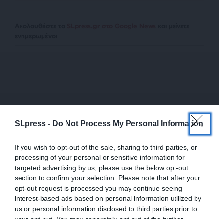
Ακολουθήστε το
SLpress.gr στο Google News
και μείνετε
ενημερωμένοι
Newsletter
SLpress -
Do Not Process My Personal Information
Κάντε εγγραφή στο ενημερωτικό δελτίου του
SLpress.gr για να λαμβάνετε τα σημαντικότερα
If you wish to opt-out of the sale, sharing to third parties, or
θέματα στο email σας
processing of your personal or sensitive information for
targeted advertising by us, please use the below opt-out
section to confirm your selection. Please note that after your
opt-out request is processed you may continue seeing
interest-based ads based on personal information utilized by
us or personal information disclosed to third parties prior to
your opt-out. You may separately opt-out of the further