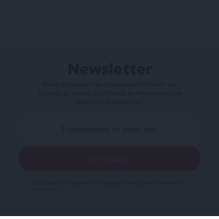
Newsletter
Κάντε εγγραφή στο ενημερωτικό δελτίου του
SLpress.gr για να λαμβάνετε τα σημαντικότερα
θέματα στο email σας
Ναι, επιθυμώ να λαμβάνω το ενημερωτικό δελτίο μέσω e-mail από το
SLpress.gr