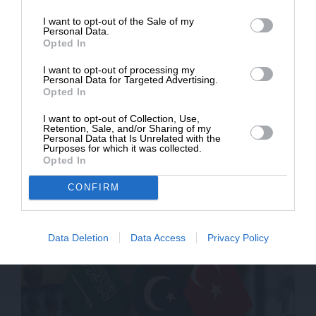
I want to opt-out of the Sale of my
ΔΩΡΕΑ
Personal Data.
Opted In
* Ελάχιστη συνεισφορά 5€
I want to opt-out of processing my
Personal Data for Targeted Advertising.
Opted In
I want to opt-out of Collection, Use,
Retention, Sale, and/or Sharing of my
ΔΙΕΘΝΗ
ΡΕΠΟΡΤΑΖ
Personal Data that Is Unrelated with the
Purposes for which it was collected.
Συνεργάτης του ΝΑΤΟ δίνει στο Κίεβο
Opted In
συντεταγμένες για πλήγματα, σύμφωνα με τη
Μόσχα
CONFIRM
Data Deletion
Data Access
Privacy Policy