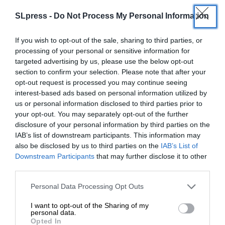
SLpress -
Do Not Process My Personal Information
If you wish to opt-out of the sale, sharing to third parties, or
processing of your personal or sensitive information for
SUPPORT SL.PRESS
targeted advertising by us, please use the below opt-out
Ενισχύστε την Aδέσμευτη και Aνεξάρτητη
section to confirm your selection. Please note that after your
Δημοσιογραφία
opt-out request is processed you may continue seeing
interest-based ads based on personal information utilized by
us or personal information disclosed to third parties prior to
ΕΝΙΣΧΥΣΤΕ ΤΟ SL.PRESS
your opt-out. You may separately opt-out of the further
disclosure of your personal information by third parties on the
IAB’s list of downstream participants. This information may
also be disclosed by us to third parties on the
IAB’s List of
ΕΝΙΣΧΥΣΤΕ ΤΟ
Downstream Participants
that may further disclose it to other
third parties.
Σχετικά Άρθρα
Στηρίξτε με τη χορηγία σας για να
Personal Data Processing Opt Outs
επιβιώσει η Αδέσμευτη
I want to opt-out of the Sharing of my
Δημοσιογραφία του SLpress.gr.
personal data.
Opted In