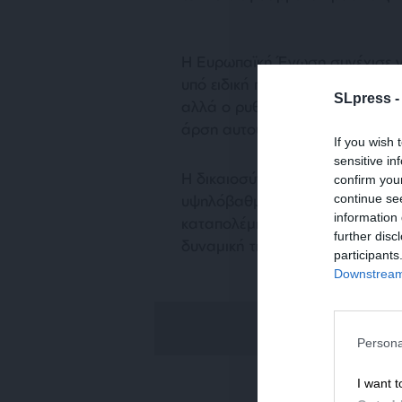
Η Ευρωπαϊκή Ένωση συνέχισε να
υπό ειδική παρακολούθηση μετά
SLpress 
αλλά ο ρυθμός των ερευνών κα
άρση αυτού του μέτρου το 202
If you wish 
sensitive in
Η δικαιοσύνη έχει εκδώσει ορι
confirm you
continue se
υψηλόβαθμων προσώπων, αποφάσ
information 
καταπολέμηση της διαφθοράς απ
further disc
δυναμική της.
participants
Downstream 
Persona
I want t