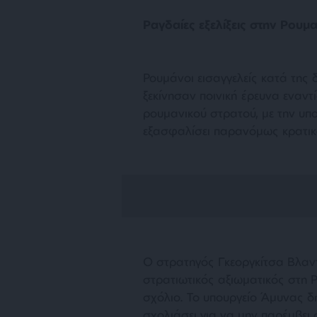
Ραγδαίες εξελίξεις στην Ρουμα
Ρουμάνοι εισαγγελείς κατά τη
ξεκίνησαν ποινική έρευνα εναντί
ρουμανικού στρατού, με την υπ
εξασφαλίσει παρανόμως κρατικ
Ο στρατηγός Γκεοργκίτσα Βλαντ
στρατιωτικός αξιωματικός στη 
σχόλιο. Το υπουργείο Άμυνας δ
σχολιάσει για να μην παρέμβει 