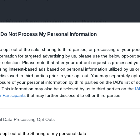
 θέτει το δικαστικό σύστημα της Ρουμανίας
 την ένταξη της χώρας στην Ένωση το 2007,
-
Do Not Process My Personal Information
τά της διαφθοράς επιβραδύνθηκε μετά την
3.
to opt-out of the sale, sharing to third parties, or processing of your per
formation for targeted advertising by us, please use the below opt-out s
σμένες αθωωτικές αποφάσεις σε δίκες
r selection. Please note that after your opt-out request is processed y
eing interest-based ads based on personal information utilized by us or
εις που έχουν εγείρει ανησυχίες ότι η
disclosed to third parties prior to your opt-out. You may separately opt-
ό τις ρουμανικές αρχές έχει χάσει τη
losure of your personal information by third parties on the IAB’s list of
. This information may also be disclosed by us to third parties on the
IA
Participants
that may further disclose it to other third parties.
ΕΝΙΣΧΥΣΤΕ ΤΟ
l Data Processing Opt Outs
Στηρίξτε με τη χορηγία σας για να επιβιώσει
η Αδέσμευτη Δημοσιογραφία του
o opt-out of the Sharing of my personal data.