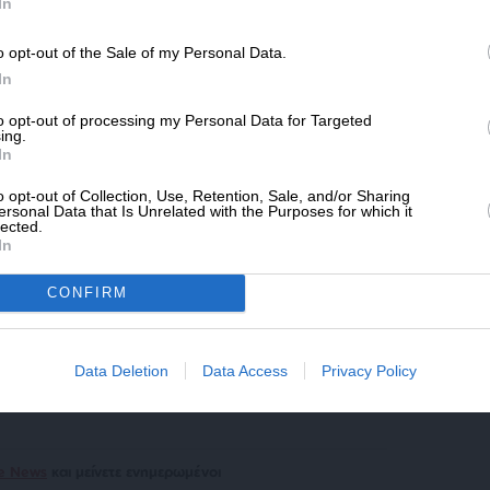
SLpress.gr.
In
o opt-out of the Sale of my Personal Data.
ΔΩΡΕΑ
In
* Ελάχιστη συνεισφορά 5€
to opt-out of processing my Personal Data for Targeted
ΗΓΟΣ
ing.
In
o opt-out of Collection, Use, Retention, Sale, and/or Sharing
ersonal Data that Is Unrelated with the Purposes for which it
μενο είναι προσωπικές του αρθρογράφου και δεν
lected.
Lpress.gr
In
CONFIRM
άρθρου από άλλες ιστοσελίδες χωρίς άδεια του
σίευση των 2-3 πρώτων παραγράφων με την προσθήκη
υνέχειας στο SLpress.gr. Οι παραβάτες θα
Data Deletion
Data Access
Privacy Policy
le News
και μείνετε ενημερωμένοι