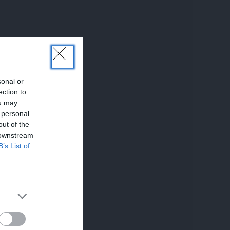
sonal or
ection to
ou may
 personal
out of the
 downstream
B’s List of