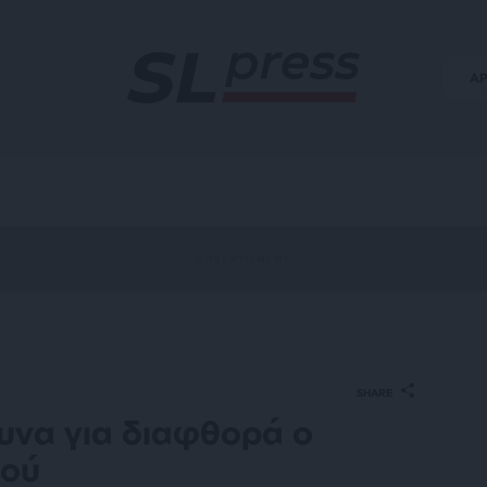
Α
SHARE
υνα για διαφθορά ο
τού