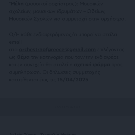
*
Μέλη
(μουσικοί ορχήστρας): Μουσικών
σχολείων, μουσικών ιδρυμάτων – Ωδείων,
Μουσικών Σχολών για συμμετοχή στην ορχήστρα.
Ο/Η κάθε ενδιαφερόμενος/η μπορεί να στείλει
email
στο
orchestraofgreece@gmail.com
επιλέγοντας
ως
θέμα
την κατηγορία που τον/την ενδιαφέρει
και εν συνεχεία θα σταλεί η
σχετική φόρμα
προς
συμπλήρωση. Οι δηλώσεις συμμετοχής
κατατίθενται έως τις
15/04/2025
.
Δελτίο Τύπου –
Συναυλία Μνήμης