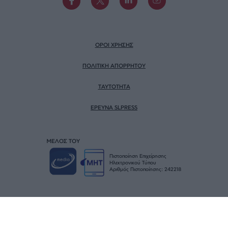
ΟΡΟΙ ΧΡΗΣΗΣ
ΠΟΛΙΤΙΚΗ ΑΠΟΡΡΗΤΟΥ
TAYTOTHTA
ΕΡΕΥΝΑ SLPRESS
ΜΕΛΟΣ ΤΟΥ
Πιστοποίηση Επιχείρησης
Ηλεκτρονικού Τύπου
Αριθμός Πιστοποίησης: 242218
© SLPress 2026. Σχεδιασμός & Υλοποίηση
BTW