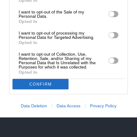
Opted In
Ναι, επιθυμώ να λαμβάνω το ενημερωτικό δελτίο μέσω e-mail από το
I want to opt-out of the Sale of my
SLpress.gr
ΔΩΡΕΑ
Personal Data.
Opted In
* Ελάχιστη συνεισφορά 5€
I want to opt-out of processing my
Personal Data for Targeted Advertising.
Opted In
I want to opt-out of Collection, Use,
Retention, Sale, and/or Sharing of my
Personal Data that Is Unrelated with the
SUPPORT SL.PRESS
Purposes for which it was collected.
Opted In
Ενισχύστε την Aδέσμευτη και Aνεξάρτητη
Δημοσιογραφία
CONFIRM
ΕΝΙΣΧΥΣΤΕ ΤΟ SL.PRESS
Data Deletion
Data Access
Privacy Policy