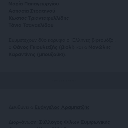
Μαρία Παπαγεωργίου
Ασπασία Στρατηγού
Κώστας Τριανταφυλλίδης
Τάνια Τσανακλίδου
Συμμετέχουν δύο κορυφαίοι Έλληνες βιρτουόζοι,
ο
Θάνος Γκιουλετζής (βιολί)
και ο
Μανώλης
Καραντίνης (μπουζούκι)
.
Διευθύνει ο
Ευάγγελος Αραμπατζής
Διοργάνωση:
Σύλλογος Φίλων Συμφωνικής