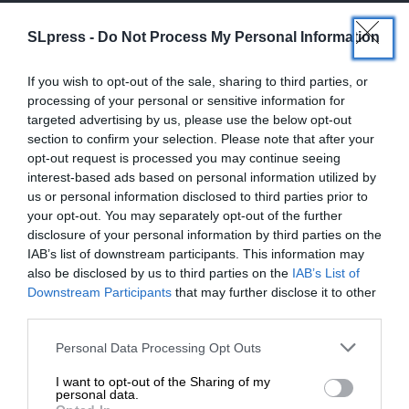
SLpress -
Do Not Process My Personal Information
Ακολουθήστε το
SLpress.gr στο Google News
και μείνετε
ενημερωμένοι
If you wish to opt-out of the sale, sharing to third parties, or
processing of your personal or sensitive information for
targeted advertising by us, please use the below opt-out
section to confirm your selection. Please note that after your
opt-out request is processed you may continue seeing
interest-based ads based on personal information utilized by
us or personal information disclosed to third parties prior to
your opt-out. You may separately opt-out of the further
Newsletter
disclosure of your personal information by third parties on the
IAB’s list of downstream participants. This information may
Κάντε εγγραφή στο ενημερωτικό δελτίου του
SLpress.gr για να λαμβάνετε τα σημαντικότερα
also be disclosed by us to third parties on the
IAB’s List of
θέματα στο email σας
ΕΝΙΣΧΥΣΤΕ ΤΟ
Downstream Participants
that may further disclose it to other
third parties.
Στηρίξτε με τη χορηγία σας για να
Personal Data Processing Opt Outs
επιβιώσει η Αδέσμευτη
I want to opt-out of the Sharing of my
Δημοσιογραφία του SLpress.gr.
personal data.