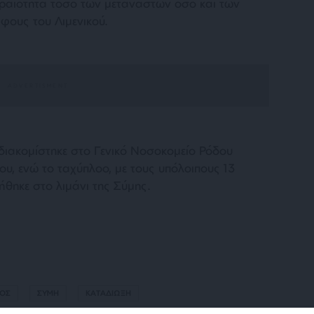
εραιότητα τόσο των μεταναστών όσο και των
φους του Λιμενικού.
ιακομίστηκε στο Γενικό Νοσοκομείο Ρόδου
υ, ενώ το ταχύπλοο, με τους υπόλοιπους 13
ήθηκε στο λιμάνι της Σύμης.
ΟΣ
ΣΥΜΗ
ΚΑΤΑΔΙΩΞΗ