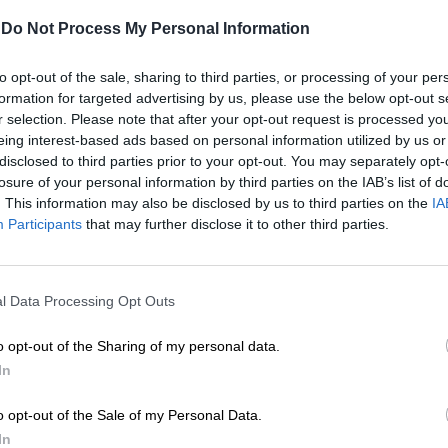
-
Do Not Process My Personal Information
μενο είναι προσωπικές του αρθρογράφου και δεν
to opt-out of the sale, sharing to third parties, or processing of your per
Lpress.gr
formation for targeted advertising by us, please use the below opt-out s
r selection. Please note that after your opt-out request is processed y
eing interest-based ads based on personal information utilized by us or
άρθρου από άλλες ιστοσελίδες χωρίς άδεια του
disclosed to third parties prior to your opt-out. You may separately opt-
σίευση των 2-3 πρώτων παραγράφων με την προσθήκη
losure of your personal information by third parties on the IAB’s list of
υνέχειας στο SLpress.gr. Οι παραβάτες θα
. This information may also be disclosed by us to third parties on the
IA
Participants
that may further disclose it to other third parties.
ΕΝΙΣΧΥΣΤΕ ΤΟ
le News
και μείνετε ενημερωμένοι
l Data Processing Opt Outs
Στηρίξτε με τη χορηγία σας για να επιβιώσει
η Αδέσμευτη Δημοσιογραφία του
o opt-out of the Sharing of my personal data.
SLpress.gr.
In
o opt-out of the Sale of my Personal Data.
ΔΩΡΕΑ
In