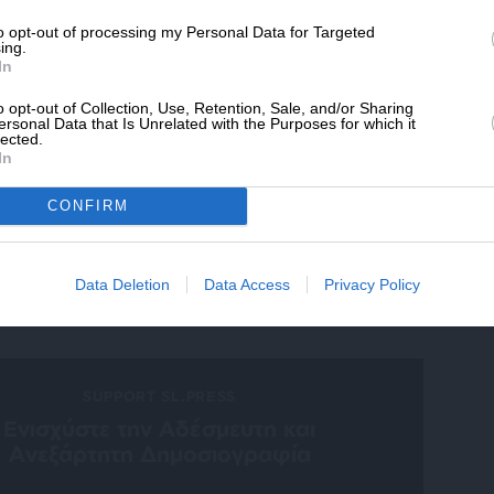
ewsletter
* Ελάχιστη συνεισφορά 5€
to opt-out of processing my Personal Data for Targeted
ing.
ό δελτίου του SLpress.gr για να λαμβάνετε τα
In
ερα θέματα στο email σας
o opt-out of Collection, Use, Retention, Sale, and/or Sharing
ersonal Data that Is Unrelated with the Purposes for which it
lected.
In
ελτίο μέσω e-mail από το SLpress.gr
CONFIRM
Data Deletion
Data Access
Privacy Policy
SUPPORT SL.PRESS
Ενισχύστε την Aδέσμευτη και
Aνεξάρτητη Δημοσιογραφία