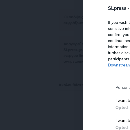
SLpress 
Οι απόψεις που αναφέρονται στο κεί
If you wish 
εκφράζουν απαραίτητα τη θέση του S
sensitive in
confirm you
continue se
Απαγορεύεται η αναδημοσίευση του 
information 
SLpress.gr. Επιτρέπεται η αναδημο
further disc
ενεργού link για την ανάγνωση της σ
participants
αντιμετωπίσουν νομικά μέτρα.
Downstream 
Ακολουθήστε το
SLpress.gr στο Goog
Persona
I want t
Opted 
I want t
Opted 