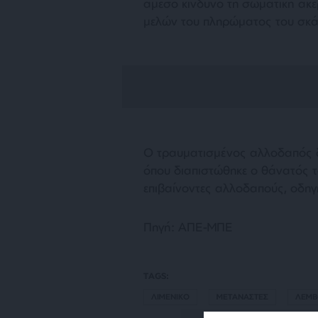
άμεσο κίνδυνο τη σωματική ακ
μελών του πληρώματος του σκά
Ο τραυματισμένος αλλοδαπός δ
όπου διαπιστώθηκε ο θάνατός το
επιβαίνοντες αλλοδαπούς, οδηγ
Πηγή: ΑΠΕ-ΜΠΕ
TAGS:
ΛΙΜΕΝΙΚΟ
ΜΕΤΑΝΑΣΤΕΣ
ΛΕΜΒ