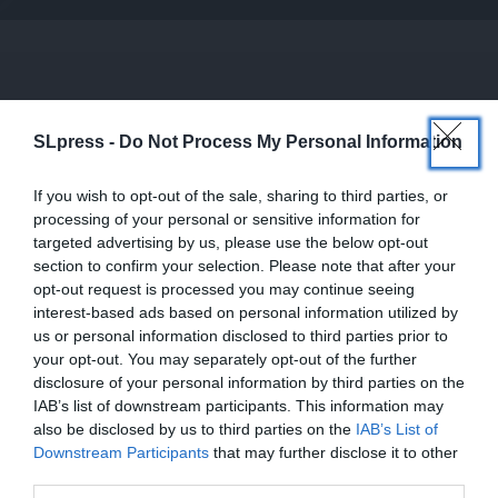
Σχετικά Άρθρα
SLpress -
Do Not Process My Personal Information
If you wish to opt-out of the sale, sharing to third parties, or
processing of your personal or sensitive information for
targeted advertising by us, please use the below opt-out
section to confirm your selection. Please note that after your
opt-out request is processed you may continue seeing
interest-based ads based on personal information utilized by
us or personal information disclosed to third parties prior to
your opt-out. You may separately opt-out of the further
disclosure of your personal information by third parties on the
IAB’s list of downstream participants. This information may
ΔΙΕΘΝΗ
ΑΝΑΛΥΣΗ
also be disclosed by us to third parties on the
IAB’s List of
ΕΝΙΣΧΥΣΤΕ ΤΟ
Νέος πόλος στη Μέση Ανατολή η συμμαχία
Downstream Participants
that may further disclose it to other
Άγκυρας-Ριάντ-Ισλαμαμπάντ;
third parties.