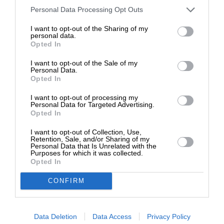
Στηρίξτε με τη χορηγία σας για να
Personal Data Processing Opt Outs
επιβιώσει η Αδέσμευτη
I want to opt-out of the Sharing of my
Δημοσιογραφία του SLpress.gr.
personal data.
Opted In
I want to opt-out of the Sale of my
ΔΩΡΕΑ
Personal Data.
Opted In
* Ελάχιστη συνεισφορά 5€
I want to opt-out of processing my
Personal Data for Targeted Advertising.
Opted In
ΔΙΕΘΝΗ
I want to opt-out of Collection, Use,
Retention, Sale, and/or Sharing of my
Δασμοί 500% για το ρωσικό πετρέλαιο – Πως θα
Personal Data that Is Unrelated with the
αντιδράσουν Κίνα και Ινδία
Purposes for which it was collected.
Opted In
CONFIRM
Data Deletion
Data Access
Privacy Policy