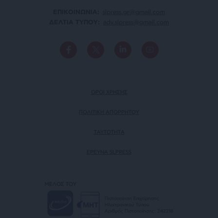
ΕΠΙΚΟΙΝΩΝΙA:
slpress.gr@gmail.com
ΔΕΛΤΙΑ ΤΥΠΟΥ:
adv.slpress@gmail.com
ΟΡΟΙ ΧΡΗΣΗΣ
ΠΟΛΙΤΙΚΗ ΑΠΟΡΡΗΤΟΥ
TAYTOTHTA
ΕΡΕΥΝΑ SLPRESS
ΜΕΛΟΣ ΤΟΥ
Πιστοποίηση Επιχείρησης
Ηλεκτρονικού Τύπου
Αριθμός Πιστοποίησης: 242218