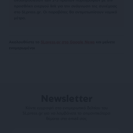
αναδημοσίευση των 2-3 πρώτων παραγράφων με την
προσθήκη ενεργού link για την ανάγνωση της συνέχειας
στο SLpress.gr. Οι παραβάτες θα αντιμετωπίσουν νομικά
μέτρα.
Ακολουθήστε το
SLpress.gr στο Google News
και μείνετε
ενημερωμένοι
Newsletter
Κάντε εγγραφή στο ενημερωτικό δελτίου του
SLpress.gr για να λαμβάνετε τα σημαντικότερα
θέματα στο email σας