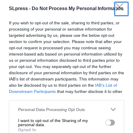
SLpress -
Do Not Process My Personal Information
If you wish to opt-out of the sale, sharing to third parties, or
processing of your personal or sensitive information for
SUPPORT SL.PRESS
targeted advertising by us, please use the below opt-out
Ενισχύστε την Aδέσμευτη και Aνεξάρτητη
section to confirm your selection. Please note that after your
Δημοσιογραφία
opt-out request is processed you may continue seeing
interest-based ads based on personal information utilized by
us or personal information disclosed to third parties prior to
ΕΝΙΣΧΥΣΤΕ ΤΟ SL.PRESS
your opt-out. You may separately opt-out of the further
disclosure of your personal information by third parties on the
IAB’s list of downstream participants. This information may
also be disclosed by us to third parties on the
IAB’s List of
ΕΝΙΣΧΥΣΤΕ ΤΟ
Downstream Participants
that may further disclose it to other
third parties.
Σχετικά Άρθρα
Στηρίξτε με τη χορηγία σας για να
Personal Data Processing Opt Outs
επιβιώσει η Αδέσμευτη
I want to opt-out of the Sharing of my
Δημοσιογραφία του SLpress.gr.
personal data.
Opted In