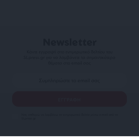
Newsletter
Κάντε εγγραφή στο ενημερωτικό δελτίου του
SLpress.gr για να λαμβάνετε τα σημαντικότερα
θέματα στο email σας
Ναι, επιθυμώ να λαμβάνω το ενημερωτικό δελτίο μέσω e-mail από το
SLpress.gr