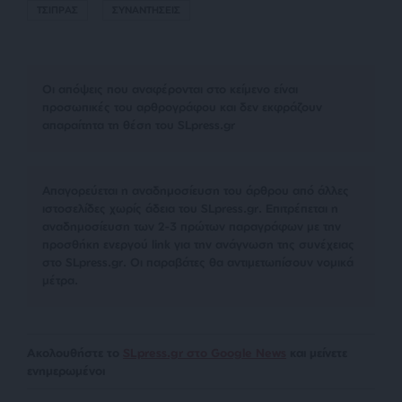
ΤΣΙΠΡΑΣ
ΣΥΝΑΝΤΗΣΕΙΣ
Οι απόψεις που αναφέρονται στο κείμενο είναι
προσωπικές του αρθρογράφου και δεν εκφράζουν
απαραίτητα τη θέση του SLpress.gr
Απαγορεύεται η αναδημοσίευση του άρθρου από άλλες
ιστοσελίδες χωρίς άδεια του SLpress.gr. Επιτρέπεται η
αναδημοσίευση των 2-3 πρώτων παραγράφων με την
προσθήκη ενεργού link για την ανάγνωση της συνέχειας
στο SLpress.gr. Οι παραβάτες θα αντιμετωπίσουν νομικά
μέτρα.
Ακολουθήστε το
SLpress.gr στο Google News
και μείνετε
ενημερωμένοι