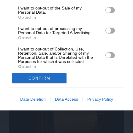
I want to opt-out of the Sale of my
ΔΩΡΕΑ
Personal Data.
Opted In
* Ελάχιστη συνεισφορά 5€
I want to opt-out of processing my
Personal Data for Targeted Advertising.
Opted In
I want to opt-out of Collection, Use,
Retention, Sale, and/or Sharing of my
ΠΟΛΙΤΙΚΗ
ΓΝΩΜΗ
Personal Data that Is Unrelated with the
Purposes for which it was collected.
Η Βουλιαγμένη παράδειγμα για να αλλάξει η
Opted In
Αυτοδιοίκηση…
CONFIRM
Data Deletion
Data Access
Privacy Policy