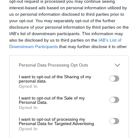
Σχετικά Άρθρα
opt-out request is processed you may continue seeing
interest-based ads based on personal information utilized by
us or personal information disclosed to third parties prior to
your opt-out. You may separately opt-out of the further
disclosure of your personal information by third parties on the
IAB’s list of downstream participants. This information may
also be disclosed by us to third parties on the
IAB’s List of
ΕΝΙΣΧΥΣΤΕ ΤΟ
Downstream Participants
that may further disclose it to other
third parties.
Στηρίξτε με τη χορηγία σας για να
Personal Data Processing Opt Outs
επιβιώσει η Αδέσμευτη
I want to opt-out of the Sharing of my
Δημοσιογραφία του SLpress.gr.
personal data.
Opted In
ΟΙΚΟΝΟΜΙΑ
ΘΕΜΑ
Η επιβολή διοδίων στο Ορμούζ θα ανοίξει την
I want to opt-out of the Sale of my
όρεξη και για άλλα Στενά
ΔΩΡΕΑ
Personal Data.
Opted In
* Ελάχιστη συνεισφορά 5€
I want to opt-out of processing my
Personal Data for Targeted Advertising.
Opted In