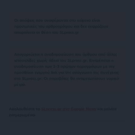
Οι απόψεις που αναφέρονται στο κείμενο είναι
προσωπικές του αρθρογράφου και δεν εκφράζουν
απαραίτητα τη θέση του SLpress.gr
Απαγορεύεται η αναδημοσίευση του άρθρου από άλλες
ιστοσελίδες χωρίς άδεια του SLpress.gr. Επιτρέπεται η
αναδημοσίευση των 2-3 πρώτων παραγράφων με την
προσθήκη ενεργού link για την ανάγνωση της συνέχειας
στο SLpress.gr. Οι παραβάτες θα αντιμετωπίσουν νομικά
μέτρα.
Ακολουθήστε το
SLpress.gr στο Google News
και μείνετε
ενημερωμένοι