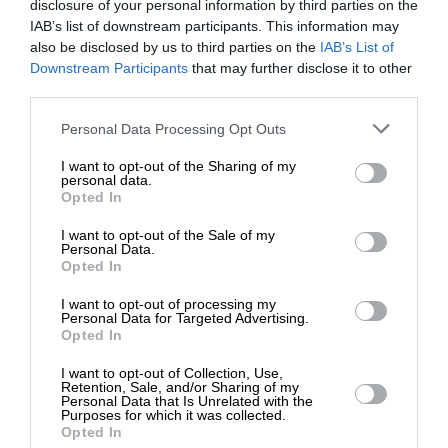
disclosure of your personal information by third parties on the
IAB’s list of downstream participants. This information may
also be disclosed by us to third parties on the
IAB’s List of
ΕΝΙΣΧΥΣΤΕ ΤΟ
Downstream Participants
that may further disclose it to other
third parties.
Στηρίξτε με τη χορηγία σας για να
Personal Data Processing Opt Outs
επιβιώσει η Αδέσμευτη
ΔΙΕΘΝΗ
I want to opt-out of the Sharing of my
Δημοσιογραφία του SLpress.gr.
Δασμοί 500% για το ρωσικό πετρέλαιο – Πως θα
personal data.
αντιδράσουν Κίνα και Ινδία
Opted In
I want to opt-out of the Sale of my
ΔΩΡΕΑ
Personal Data.
Opted In
* Ελάχιστη συνεισφορά 5€
I want to opt-out of processing my
Personal Data for Targeted Advertising.
Opted In
I want to opt-out of Collection, Use,
Retention, Sale, and/or Sharing of my
Personal Data that Is Unrelated with the
Purposes for which it was collected.
Opted In