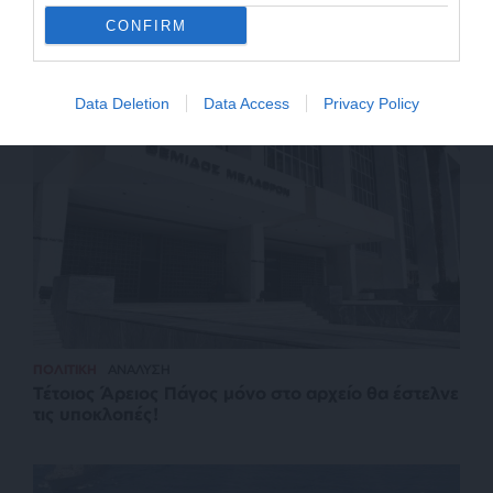
CONFIRM
ΔΙΕΘΝΗ
ΘΕΜΑ
Πώς η Τουρκία χρησιμοποιεί το νερό ως όπλο
Data Deletion
Data Access
Privacy Policy
ΠΟΛΙΤΙΚΗ
ΑΝΑΛΥΣΗ
Τέτοιος Άρειος Πάγος μόνο στο αρχείο θα έστελνε
τις υποκλοπές!