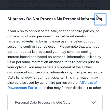
ισχύοντα μέτρα για να διασφαλιστεί η βέλτιστη
χρήση της κηροζίνης και μια τιμή όσο το δυνατόν
λιγότερο αυξημένη.
SLpress -
Do Not Process My Personal Information
Το αμερικανικό Jet A, διαφορετικό από το Jet A-1
If you wish to opt-out of the sale, sharing to third parties, or
που διανέμεται στον υπόλοιπο κόσμο, δεν
processing of your personal or sensitive information for
χρησιμοποιείται αυτή τη στιγμή στην Ευρώπη,
targeted advertising by us, please use the below opt-out
εκτός κι αν πρόκειται για πτήσεις που επιστρέφουν
section to confirm your selection. Please note that after your
από τις ΗΠΑ. Οι κανόνες χρήσης του είναι
opt-out request is processed you may continue seeing
interest-based ads based on personal information utilized by
λιγότερο αυστηροί σε σχέση με τα ευρωπαϊκά
us or personal information disclosed to third parties prior to
πρότυπα, κυρίως σε ό,τι αφορά την αντοχή στις
your opt-out. You may separately opt-out of the further
πολύ χαμηλές θερμοκρασίες στη διάρκεια
disclosure of your personal information by third parties on the
πτήσεων μεγάλων αποστάσεων. Αλλά η ΕΕ
IAB’s list of downstream participants. This information may
διερευνά την επιλογή αυτή και ορισμένες
also be disclosed by us to third parties on the
IAB’s List of
ΕΝΙΣΧΥΣΤΕ ΤΟ
αεροπορικές εταιρίες πιέζουν για την ευρύτερη
Downstream Participants
that may further disclose it to other
third parties.
χρήση του, ίσως ακόμα και από το καλοκαίρι.
Στηρίξτε με τη χορηγία σας για να
Personal Data Processing Opt Outs
Μακροπρόθεσμα, οι Βρυξέλλες επιμένουν επίσης
επιβιώσει η Αδέσμευτη