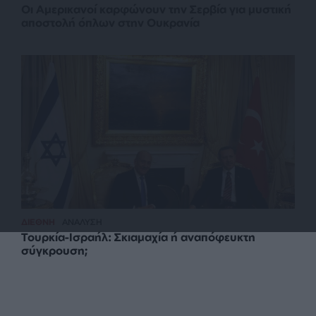
Οι Αμερικανοί καρφώνουν την Σερβία για μυστική
αποστολή όπλων στην Ουκρανία
ΔΙΕΘΝΗ
ΑΝΑΛΥΣΗ
Τουρκία-Ισραήλ: Σκιαμαχία ή αναπόφευκτη
σύγκρουση;