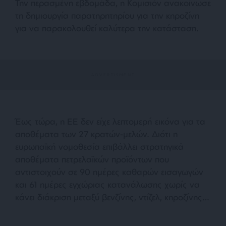
Την περασμένη εβδομάδα, η Κομισιόν ανακοίνωσε
τη δημιουργία παρατηρητηρίου για την κηροζίνη
για να παρακολουθεί καλύτερα την κατάσταση.
Έως τώρα, η ΕΕ δεν είχε λεπτομερή εικόνα για τα
αποθέματα των 27 κρατών-μελών. Διότι η
ευρωπαϊκή νομοθεσία επιβάλλει στρατηγικά
αποθέματα πετρελαϊκών προϊόντων που
αντιστοιχούν σε 90 ημέρες καθαρών εισαγωγών
και 61 ημέρες εγχώριας κατανάλωσης χωρίς να
κάνει διάκριση μεταξύ βενζίνης, ντίζελ, κηροζίνης…