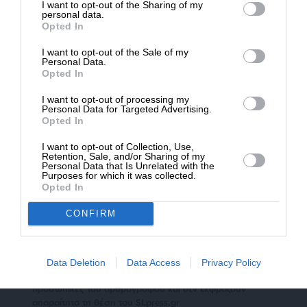
I want to opt-out of the Sharing of my
στην ανάπτυξη μη ορυκτών καυσίμων για την
Δημοσιογραφία του SLpress.gr.
personal data.
αεροπορία. «Η κρίση αναμένεται να οδηγήσει τις
Opted In
ΗΠΑ να επενδύσουν σε εναλλακτικά καύσιμα στην
I want to opt-out of the Sale of my
πολιτική και τη στρατιωτική αεροπορία, αλλά όχι
ΔΩΡΕΑ
Personal Data.
Opted In
μόνο για κλιματικούς λόγους αλλά επίσης για
* Ελάχιστη συνεισφορά 5€
λόγους ενεργειακής κυριαρχίας», δήλωσε ο
I want to opt-out of processing my
Personal Data for Targeted Advertising.
ειδικός Ματέο Μιρόλο.
Opted In
Πηγή: ΑΠΕ-ΜΠΕ
I want to opt-out of Collection, Use,
Retention, Sale, and/or Sharing of my
Personal Data that Is Unrelated with the
Purposes for which it was collected.
Opted In
TAGS:
CONFIRM
ΚΗΡΟΖΙΝΗ
ΚΑΥΣΙΜΑ
Data Deletion
Data Access
Privacy Policy
Οι απόψεις που αναφέρονται στο κείμενο είναι
προσωπικές του αρθρογράφου και δεν εκφράζουν
απαραίτητα τη θέση του SLpress.gr