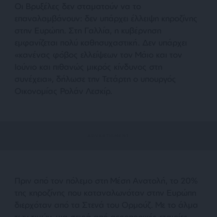
Οι Βρυξέλες δεν σταματούν να το
επαναλαμβάνουν: δεν υπάρχει έλλειψη κηροζίνης
στην Ευρώπη. Στη Γαλλία, η κυβέρνηση
εμφανίζεται πολύ καθησυχαστική. Δεν υπάρχει
«κανένας φόβος ελλείψεων τον Μάιο και τον
Ιούνιο και πιθανώς μικρός κίνδυνος στη
συνέχεια», δήλωσε την Τετάρτη ο υπουργός
Οικονομίας Ρολάν Λεσκίρ.
Πριν από τον πόλεμο στη Μέση Ανατολή, το 20%
της κηροζίνης που καταναλωνόταν στην Ευρώπη
διερχόταν από τα Στενά του Ορμούζ. Με το άλμα
των τιμών, μια σειρά από αεροπορικές εταιρίες,