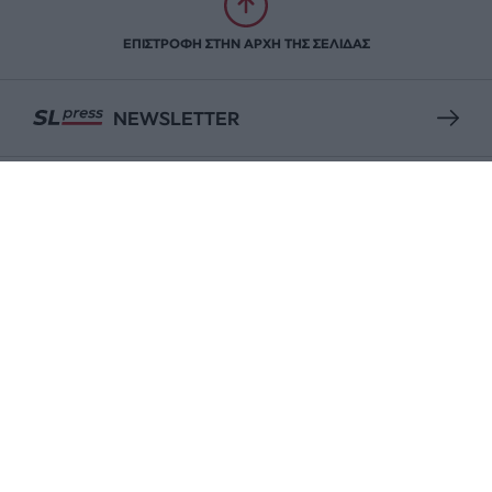
ΕΠΙΣΤΡΟΦΗ ΣΤΗΝ ΑΡΧΗ ΤΗΣ ΣΕΛΙΔΑΣ
NEWSLETTER
ΑΡΧΕΙΟ
ΕΝΙΣΧΥΣΤΕ ΤΟ
Αδέσμευτη Δημοσιογραφία χωρίς τη δική σας χορηγία
είναι αδύνατη.
ΠΑΤΗΣΤΕ ΕΔΩ