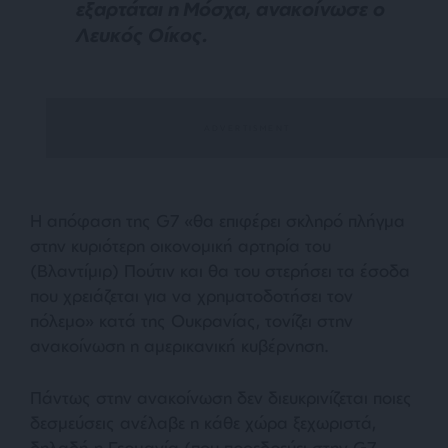
εξαρτάται η Μόσχα, ανακοίνωσε ο
Λευκός Οίκος.
Η απόφαση της G7 «
θα επιφέρει σκληρό πλήγμα
στην κυριότερη οικονομική αρτηρία του
(Βλαντίμιρ) Πούτιν και θα του στερήσει τα έσοδα
που χρειάζεται για να χρηματοδοτήσει τον
πόλεμο
» κατά της Ουκρανίας, τονίζει στην
ανακοίνωση η αμερικανική κυβέρνηση.
Πάντως στην ανακοίνωση δεν διευκρινίζεται ποιες
δεσμεύσεις ανέλαβε η κάθε χώρα ξεχωριστά,
δηλαδή η Γερμανία (που προεδρεύει στην G7