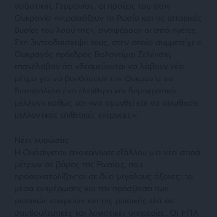
ναζιστικής Γερμανίας, οι πράξεις του στην
Ουκρανία «
ντροπιάζουν τη Ρωσία και τις ιστορικές
θυσίες του λαού της
», αναφέρουν οι επτά ηγέτες.
Στη βιντεοδιάσκεψή τους, στην οποία συμμετείχε ο
Ουκρανός πρόεδρος Βολοντίμιρ Ζελένσκι,
επανέλαβαν ότι «
δεσμεύονται να λάβουν νέα
μέτρα για να βοηθήσουν την Ουκρανία να
διασφαλίσει ένα ελεύθερο και δημοκρατικό
μέλλον
» καθώς και «να αμυνθεί και να απωθήσει
μελλοντικές επιθετικές ενέργειες».
Νέες κυρώσεις
Η Ουάσιγκτον ανακοίνωσε εξάλλου μια νέα σειρά
μέτρων σε βάρος της Ρωσίας, που
προσανατολίζονται σε δύο μεγάλους άξονες: τα
μέσα ενημέρωσης και την πρόσβαση των
ρωσικών εταιρειών και της ρωσικής ελίτ σε
συμβουλευτικές και λογιστικές υπηρεσίες. Οι ΗΠΑ