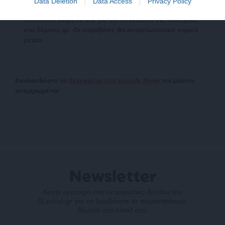
Data Deletion
Data Access
Privacy Policy
αναδημοσίευση των 2-3 πρώτων παραγράφων με την
προσθήκη ενεργού link για την ανάγνωση της συνέχειας
στο SLpress.gr. Οι παραβάτες θα αντιμετωπίσουν νομικά
μέτρα.
Ακολουθήστε το
SLpress.gr στο Google News
και μείνετε
ενημερωμένοι
Newsletter
Κάντε εγγραφή στο ενημερωτικό δελτίου του
SLpress.gr για να λαμβάνετε τα σημαντικότερα
θέματα στο email σας