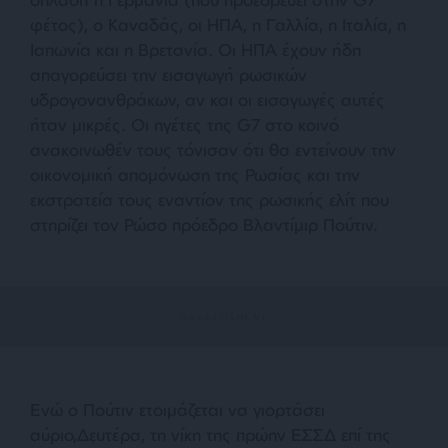
φέτος), ο Καναδάς, οι ΗΠΑ, η Γαλλία, η Ιταλία, η
Ιαπωνία και η Βρετανία. Οι ΗΠΑ έχουν ήδη
απαγορεύσει την εισαγωγή ρωσικών
υδρογονανθράκων, αν και οι εισαγωγές αυτές
ήταν μικρές. Οι ηγέτες της G7 στο κοινό
ανακοινωθέν τους τόνισαν ότι θα εντείνουν την
οικονομική απομόνωση της Ρωσίας και την
εκστρατεία τους εναντίον της ρωσικής ελίτ που
στηρίζει τον Ρώσο πρόεδρο Βλαντίμιρ Πούτιν.
Ενώ ο Πούτιν ετοιμάζεται να γιορτάσει
αύριο,Δευτέρα, τη νίκη της πρώην ΕΣΣΔ επί της