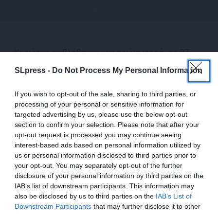
Κυρώσεις επιβλήθηκαν, για πρώτη φορά, σε 27
στελέχη της Gazprombank. Ένας υψηλόβαθμος
SLpress -
Do Not Process My Personal Information
αξιωματούχος της αμερικανικής κυβέρνηση
διευκρίνισε πάντως ότι οι ΗΠΑ «δεν παγώνουν τα
If you wish to opt-out of the sale, sharing to third parties, or
περιουσιακά στοιχεία» της τράπεζας, ούτε
processing of your personal or sensitive information for
απαγορεύουν τις συναλλαγές μαζί της. Στη λίστα
targeted advertising by us, please use the below opt-out
των κυρώσεων προστέθηκαν οκτώ στελέχη της
section to confirm your selection. Please note that after your
opt-out request is processed you may continue seeing
Sberbank, η Moscow Industrial Bank και δέκα
interest-based ads based on personal information utilized by
θυγατρικές της, η αμυντική βιομηχανία
us or personal information disclosed to third parties prior to
Promtekhnologiya, επτά ναυτιλιακές και μία
your opt-out. You may separately opt-out of the further
εταιρεία ρυμουλκών. Ο Λευκός Οίκος ανέφερε ότι
disclosure of your personal information by third parties on the
η Ρυθμιστική Επιτροπή Πυρηνικών θα αναστείλει
IAB’s list of downstream participants. This information may
also be disclosed by us to third parties on the
IAB’s List of
τις άδειες εξαγωγής ειδικού πυρηνικού υλικού στη
ΕΝΙΣΧΥΣΤΕ ΤΟ
Downstream Participants
that may further disclose it to other
Ρωσία. Έγινε επίσης γνωστό ότι θα επιβληθούν
third parties.