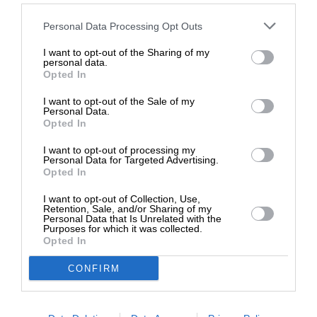
ταξιδιωτικές κυρώσεις σε 2.600 Ρώσους και
Στηρίξτε με τη χορηγία σας για να
Λευκορώσους πολίτες.
Personal Data Processing Opt Outs
επιβιώσει η Αδέσμευτη
I want to opt-out of the Sharing of my
Δημοσιογραφία του SLpress.gr.
personal data.
Opted In
I want to opt-out of the Sale of my
ΔΩΡΕΑ
Personal Data.
Opted In
* Ελάχιστη συνεισφορά 5€
I want to opt-out of processing my
TAGS:
Personal Data for Targeted Advertising.
Opted In
ΚΥΡΩΣΕΙΣ ΡΩΣΙΑ
I want to opt-out of Collection, Use,
Retention, Sale, and/or Sharing of my
Personal Data that Is Unrelated with the
Οι απόψεις που αναφέρονται στο κείμενο είναι
Purposes for which it was collected.
προσωπικές του αρθρογράφου και δεν εκφράζουν
Opted In
απαραίτητα τη θέση του SLpress.gr
CONFIRM
Απαγορεύεται η αναδημοσίευση του άρθρου από άλλες
ιστοσελίδες χωρίς άδεια του SLpress.gr. Επιτρέπεται η