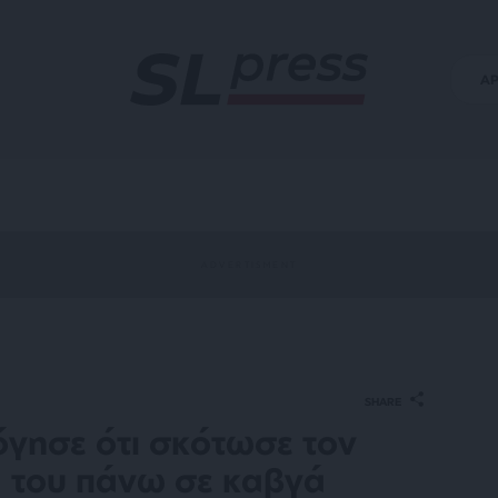
Α
SHARE
γησε ότι σκότωσε τον
α του πάνω σε καβγά