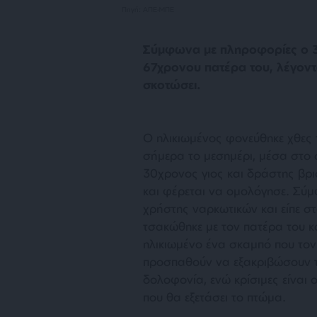
Πηγή: ΑΠΕ-ΜΠΕ
Σύμφωνα με πληροφορίες ο 
67χρονου πατέρα του, λέγοντα
σκοτώσει.
Ο ηλικιωμένος φονεύθηκε χθες 
σήμερα το μεσημέρι, μέσα στο σ
30χρονος γιος και δράστης βρι
και φέρεται να ομολόγησε. Σύμ
χρήστης ναρκωτικών και είπε σ
τσακώθηκε με τον πατέρα του κ
ηλικιωμένο ένα σκαμπό που τον
προσπαθούν να εξακριβώσουν τι
δολοφονία, ενώ κρίσιμες είναι 
που θα εξετάσει το πτώμα.