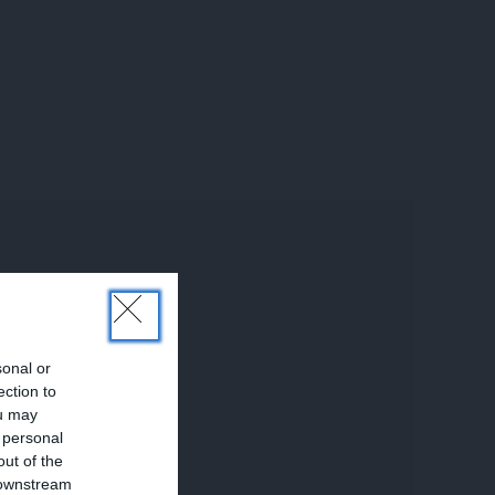
sonal or
ection to
ou may
 personal
out of the
 downstream