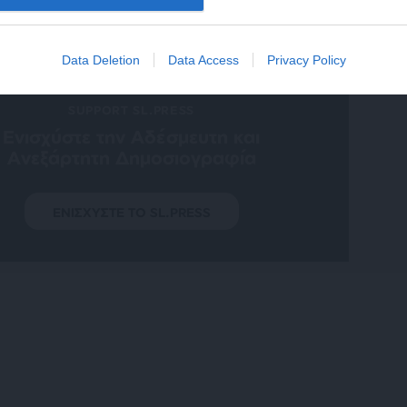
Data Deletion
Data Access
Privacy Policy
SUPPORT SL.PRESS
Ενισχύστε την Aδέσμευτη και
Aνεξάρτητη Δημοσιογραφία
ΕΝΙΣΧΥΣΤΕ ΤΟ SL.PRESS