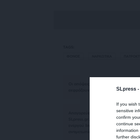
TAGS:
ΦΟΝΟΣ
ΝΑΡΚΩΤΙΚΑ
ΠΑΤΡΟΚΤ
Οι απόψεις που αναφέρονται στο κεί
SLpress 
εκφράζουν απαραίτητα τη θέση του S
If you wish 
sensitive in
Απαγορεύεται η αναδημοσίευση του 
confirm you
SLpress.gr. Επιτρέπεται η αναδημο
continue se
ενεργού link για την ανάγνωση της σ
information 
αντιμετωπίσουν νομικά μέτρα.
further disc