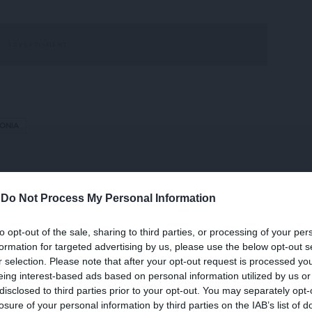
ΟΝΙΑ
μενο είναι προσωπικές του αρθρογράφου και δεν
-
Do Not Process My Personal Information
Lpress.gr
to opt-out of the sale, sharing to third parties, or processing of your per
formation for targeted advertising by us, please use the below opt-out s
άρθρου από άλλες ιστοσελίδες χωρίς άδεια του
r selection. Please note that after your opt-out request is processed y
σίευση των 2-3 πρώτων παραγράφων με την προσθήκη
eing interest-based ads based on personal information utilized by us or
υνέχειας στο SLpress.gr. Οι παραβάτες θα
disclosed to third parties prior to your opt-out. You may separately opt-
losure of your personal information by third parties on the IAB’s list of