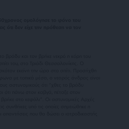
30χρονος ομολόγησε το φόνο του
ς ότι δεν είχε την πρόθεση να τον
το βράδυ και τον βρήκε νεκρό η κόρη του
πίτι του, στο Τριάδι Θεσσαλονίκης. Ο
σκόταν εκείνη την ώρα στο σπίτι. Προσήχθη
φωνα με τοπικά μέσα, ο νεαρός άνδρας είναι
τους αστυνομικούς ότι “χθες το βράδυ
αι ότι πάνω στον καβγά, πέταξε στον
 βρήκε στο κεφάλι”. Οι αστυνομικές Αρχές
ς συνθήκες υπό τις οποίες σημειώθηκε η
οι απαντήσεις που θα δώσει ο ιατροδικαστής