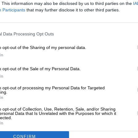
. This information may also be disclosed by us to third parties on the
IA
Participants
that may further disclose it to other third parties.
le News
και μείνετε ενημερωμένοι
ΕΝΙΣΧΥΣΤΕ ΤΟ
l Data Processing Opt Outs
Στηρίξτε με τη χορηγία σας για να επιβιώσει
η Αδέσμευτη Δημοσιογραφία του
o opt-out of the Sharing of my personal data.
SLpress.gr.
In
ewsletter
o opt-out of the Sale of my Personal Data.
ΔΩΡΕΑ
In
ό δελτίου του SLpress.gr για να λαμβάνετε τα
* Ελάχιστη συνεισφορά 5€
ερα θέματα στο email σας
to opt-out of processing my Personal Data for Targeted
ing.
In
o opt-out of Collection, Use, Retention, Sale, and/or Sharing
ersonal Data that Is Unrelated with the Purposes for which it
lected.
ελτίο μέσω e-mail από το SLpress.gr
In
CONFIRM