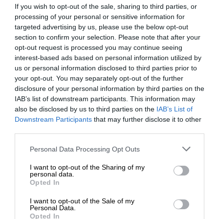
If you wish to opt-out of the sale, sharing to third parties, or
processing of your personal or sensitive information for
targeted advertising by us, please use the below opt-out
section to confirm your selection. Please note that after your
Newsletter
opt-out request is processed you may continue seeing
interest-based ads based on personal information utilized by
Κάντε εγγραφή στο ενημερωτικό δελτίου του
us or personal information disclosed to third parties prior to
SLpress.gr για να λαμβάνετε τα σημαντικότερα
your opt-out. You may separately opt-out of the further
θέματα στο email σας
disclosure of your personal information by third parties on the
IAB’s list of downstream participants. This information may
also be disclosed by us to third parties on the
IAB’s List of
ΕΝΙΣΧΥΣΤΕ ΤΟ
Downstream Participants
that may further disclose it to other
third parties.
Στηρίξτε με τη χορηγία σας για να
Personal Data Processing Opt Outs
επιβιώσει η Αδέσμευτη
Ναι, επιθυμώ να λαμβάνω το ενημερωτικό δελτίο μέσω e-mail από το
I want to opt-out of the Sharing of my
SLpress.gr
Δημοσιογραφία του SLpress.gr.
personal data.
Opted In
I want to opt-out of the Sale of my
ΔΩΡΕΑ
Personal Data.
Opted In