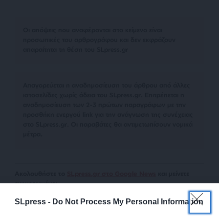
Οι απόψεις που αναφέρονται στο κείμενο είναι
προσωπικές του αρθρογράφου και δεν εκφράζουν
απαραίτητα τη θέση του SLpress.gr
Απαγορεύεται η αναδημοσίευση του άρθρου από άλλες
ιστοσελίδες χωρίς άδεια του SLpress.gr. Επιτρέπεται η
αναδημοσίευση των 2-3 πρώτων παραγράφων με την
προσθήκη ενεργού link για την ανάγνωση της συνέχειας
στο SLpress.gr. Οι παραβάτες θα αντιμετωπίσουν νομικά
μέτρα.
Ακολουθήστε το
SLpress.gr στο Google News
και μείνετε
ενημερωμένοι
SLpress -
Do Not Process My Personal Information