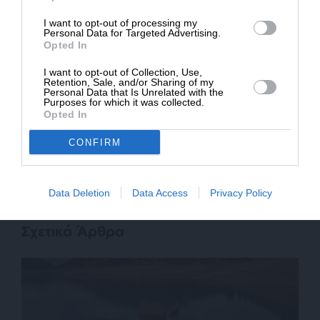
* Ελάχιστη συνεισφορά 5€
I want to opt-out of processing my
Personal Data for Targeted Advertising.
Opted In
SUPPORT SL.PRESS
Ενισχύστε την Aδέσμευτη και Aνεξάρτητη
I want to opt-out of Collection, Use,
Δημοσιογραφία
Retention, Sale, and/or Sharing of my
Personal Data that Is Unrelated with the
Purposes for which it was collected.
Opted In
ΕΝΙΣΧΥΣΤΕ ΤΟ SL.PRESS
CONFIRM
Data Deletion
Data Access
Privacy Policy
Σχετικά Άρθρα