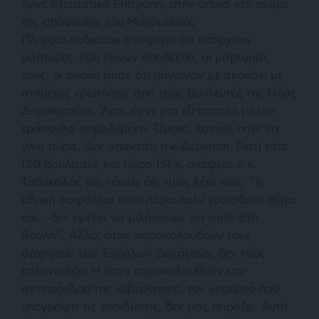
έγινε Εξεταστική Επιτροπή, στην οποία «το σώμα
της απόφασης του Μονομελούς
Πλημμελειοδικείου αναφέρει ότι υπάρχουν
μάρτυρες, που έγιναν αποδεκτές οι μαρτυρίες
τους, οι οποίοι είπαν ότι πήγαιναν με σκονάκι με
στημένες ερωτήσεις από τους βουλευτές της Νέας
Δημοκρατίας. Άρα, έγινε μια εξεταστική με την
τράπουλα σημαδεμένη. Όμοια, λοιπόν, πήγε να
γίνει τώρα. Δεν απαντάει η κυβέρνηση. Γιατί τότε
120 βουλευτές και τώρα 151;», ανέφερε ο κ.
Τσουκαλάς και τόνισε ότι «μας λένε πως “η
εθνική ασφάλεια είναι πάρα πολύ ευαίσθητο θέμα
και… δεν πρέπει να μιλήσουμε για αυτό στη
Βουλή”. Αλλά, όταν παρακολουθούν τους
αρχηγούς των Ενόπλων Δυνάμεων, δεν τους
πολυνοιάζει. Ή όταν παρακολουθούν τον
αντιπρόεδρο της κυβέρνησης, τον υπουργό που
υπογράφει τις επενδύσεις, δεν μας πειράζει. Αυτή