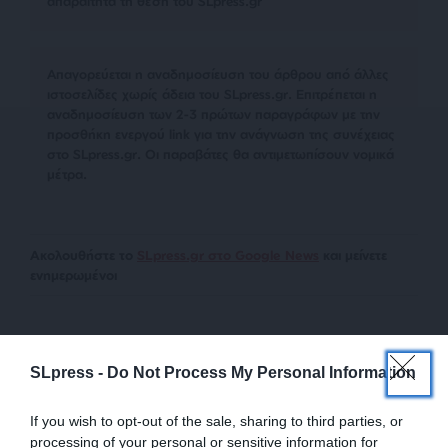
απαραίτητα τη θέση του SLpress.gr
Απαγορεύεται η αναδημοσίευση του άρθρου από άλλες
ιστοσελίδες χωρίς άδεια του SLpress.gr. Επιτρέπεται η
αναδημοσίευση των 2-3 πρώτων παραγράφων με την
προσθήκη ενεργού link για την ανάγνωση της συνέχειας
στο SLpress.gr. Οι παραβάτες θα αντιμετωπίσουν νομικά
μέτρα.
Ακολουθήστε το
SLpress.gr στο Google News
και μείνετε
ενημερωμένοι
SLpress -
Do Not Process My Personal Information
If you wish to opt-out of the sale, sharing to third parties, or
Newsletter
processing of your personal or sensitive information for