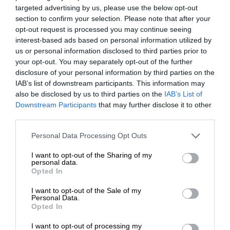
targeted advertising by us, please use the below opt-out
Κάντε εγγραφή στο ενημερωτικό δελτίου του
section to confirm your selection. Please note that after your
SLpress.gr για να λαμβάνετε τα σημαντικότερα
opt-out request is processed you may continue seeing
θέματα στο email σας
interest-based ads based on personal information utilized by
us or personal information disclosed to third parties prior to
your opt-out. You may separately opt-out of the further
disclosure of your personal information by third parties on the
IAB’s list of downstream participants. This information may
also be disclosed by us to third parties on the
IAB’s List of
ΕΝΙΣΧΥΣΤΕ ΤΟ
Downstream Participants
that may further disclose it to other
third parties.
Ναι, επιθυμώ να λαμβάνω το ενημερωτικό δελτίο μέσω e-mail από το
SLpress.gr
Στηρίξτε με τη χορηγία σας για να
Personal Data Processing Opt Outs
επιβιώσει η Αδέσμευτη
I want to opt-out of the Sharing of my
Δημοσιογραφία του SLpress.gr.
personal data.
Opted In
I want to opt-out of the Sale of my
ΔΩΡΕΑ
Personal Data.
Opted In
SUPPORT SL.PRESS
* Ελάχιστη συνεισφορά 5€
Ενισχύστε την Aδέσμευτη και Aνεξάρτητη
I want to opt-out of processing my