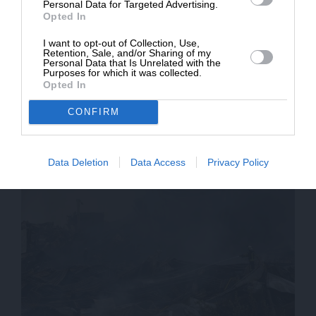
Personal Data for Targeted Advertising.
Δημοσιογραφία
Opted In
I want to opt-out of Collection, Use,
Retention, Sale, and/or Sharing of my
ΕΝΙΣΧΥΣΤΕ ΤΟ SL.PRESS
Personal Data that Is Unrelated with the
Purposes for which it was collected.
Opted In
CONFIRM
Σχετικά Άρθρα
Data Deletion
Data Access
Privacy Policy