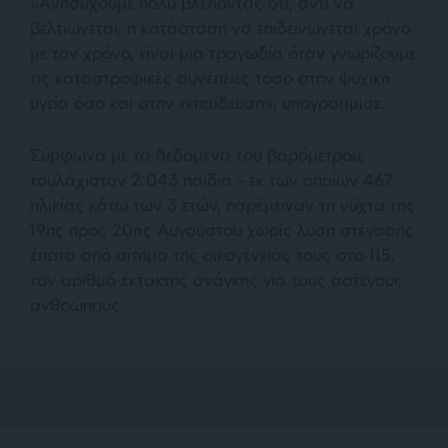
«Ανησυχούμε πολύ βλέποντας ότι, αντί να
βελτιώνεται, η κατάσταση να επιδεινώνεται χρόνο
με τον χρόνο, είναι μια τραγωδία όταν γνωρίζουμε
τις καταστροφικές συνέπειες τόσο στην ψυχική
υγεία όσο και στην εκπαίδευση», υπογράμμισε.
Σύμφωνα με τα δεδομένα του βαρόμετρου,
τουλάχιστον 2.043 παιδιά – εκ των οποίων 467
ηλικίας κάτω των 3 ετών, παρέμειναν τη νύχτα της
19ης προς 20ής Αυγούστου χωρίς λύση στέγασης
έπειτα από αίτημα της οικογένειάς τους στο 115,
τον αριθμό έκτακτης ανάγκης για τους άστεγους
ανθρώπους.