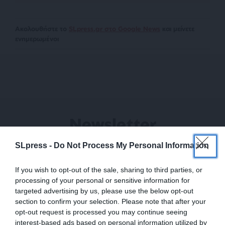
Ακολουθήστε το
SLpress.gr στο Google News
και μείνετε
ενημερωμένοι
Newsletter
Κάντε εγγραφή στο ενημερωτικό δελτίου του
SLpress -
Do Not Process My Personal Information
SLpress.gr για να λαμβάνετε τα σημαντικότερα
θέματα στο email σας
If you wish to opt-out of the sale, sharing to third parties, or
processing of your personal or sensitive information for
targeted advertising by us, please use the below opt-out
section to confirm your selection. Please note that after your
opt-out request is processed you may continue seeing
interest-based ads based on personal information utilized by