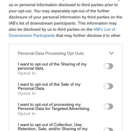
us or personal information disclosed to third parties prior to
Ναι, επιθυμώ να λαμβάνω το ενημερωτικό δελτίο μέσω e-mail από το
your opt-out. You may separately opt-out of the further
SLpress.gr
disclosure of your personal information by third parties on the
IAB’s list of downstream participants. This information may
also be disclosed by us to third parties on the
IAB’s List of
ΕΝΙΣΧΥΣΤΕ ΤΟ
Downstream Participants
that may further disclose it to other
third parties.
Στηρίξτε με τη χορηγία σας για να
Personal Data Processing Opt Outs
επιβιώσει η Αδέσμευτη
SUPPORT SL.PRESS
I want to opt-out of the Sharing of my
Δημοσιογραφία του SLpress.gr.
personal data.
Ενισχύστε την Aδέσμευτη και Aνεξάρτητη
Opted In
Δημοσιογραφία
I want to opt-out of the Sale of my
ΔΩΡΕΑ
Personal Data.
Opted In
ΕΝΙΣΧΥΣΤΕ ΤΟ SL.PRESS
* Ελάχιστη συνεισφορά 5€
I want to opt-out of processing my
Personal Data for Targeted Advertising.
Opted In
I want to opt-out of Collection, Use,
Retention, Sale, and/or Sharing of my