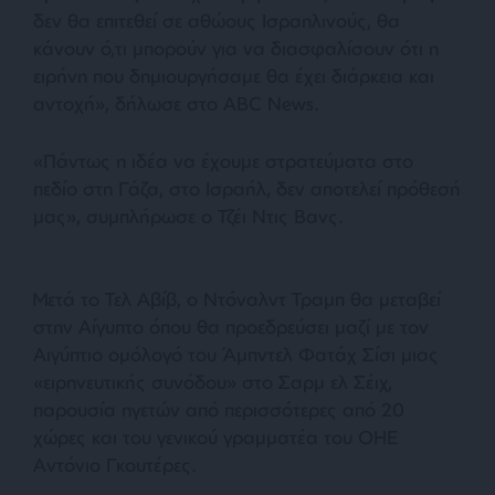
δεν θα επιτεθεί σε αθώους Ισραηλινούς, θα
κάνουν ό,τι μπορούν για να διασφαλίσουν ότι η
ειρήνη που δημιουργήσαμε θα έχει διάρκεια και
αντοχή», δήλωσε στο ABC News.
«Πάντως η ιδέα να έχουμε στρατεύματα στο
πεδίο στη Γάζα, στο Ισραήλ, δεν αποτελεί πρόθεσή
μας», συμπλήρωσε ο Τζέι Ντις Βανς.
Μετά το Τελ Αβίβ, ο Ντόναλντ Τραμπ θα μεταβεί
στην Αίγυπτο όπου θα προεδρεύσει μαζί με τον
Αιγύπτιο ομόλογό του Άμπντελ Φατάχ Σίσι μιας
«ειρηνευτικής συνόδου» στο Σαρμ ελ Σέιχ,
παρουσία ηγετών από περισσότερες από 20
χώρες και του γενικού γραμματέα του ΟΗΕ
Αντόνιο Γκουτέρες.