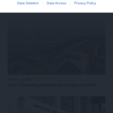
πετρέλαιο – Αναμένονται αντιδράσεις από Κίνα και
Data Deletion
Data Access
Privacy Policy
Ινδία
ΔΙΕΘΝΗ
ΘΕΜΑ
Πώς η Τουρκία χρησιμοποιεί το νερό ως όπλο