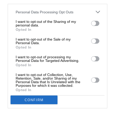
third parties.
Στηρίξτε με τη χορηγία σας για να
Personal Data Processing Opt Outs
επιβιώσει η Αδέσμευτη
I want to opt-out of the Sharing of my
Δημοσιογραφία του SLpress.gr.
personal data.
Opted In
Σχετικά Άρθρα
I want to opt-out of the Sale of my
ΔΩΡΕΑ
Personal Data.
Opted In
* Ελάχιστη συνεισφορά 5€
I want to opt-out of processing my
Personal Data for Targeted Advertising.
Opted In
I want to opt-out of Collection, Use,
Retention, Sale, and/or Sharing of my
Personal Data that Is Unrelated with the
Purposes for which it was collected.
Opted In
CONFIRM
ΔΙΕΘΝΗ
ΗΠΑ: Κυρώσεις και δασμοί 500% για το ρωσικό