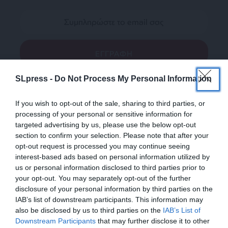
SLpress -
Do Not Process My Personal Information
Ναι, επιθυμώ να λαμβάνω το ενημερωτικό δελτίο μέσω e-mail από το
SLpress.gr
If you wish to opt-out of the sale, sharing to third parties, or
processing of your personal or sensitive information for
targeted advertising by us, please use the below opt-out
section to confirm your selection. Please note that after your
opt-out request is processed you may continue seeing
interest-based ads based on personal information utilized by
us or personal information disclosed to third parties prior to
SUPPORT SL.PRESS
your opt-out. You may separately opt-out of the further
Ενισχύστε την Aδέσμευτη και Aνεξάρτητη
disclosure of your personal information by third parties on the
Δημοσιογραφία
IAB’s list of downstream participants. This information may
also be disclosed by us to third parties on the
IAB’s List of
ΕΝΙΣΧΥΣΤΕ ΤΟ
Downstream Participants
that may further disclose it to other
ΕΝΙΣΧΥΣΤΕ ΤΟ SL.PRESS