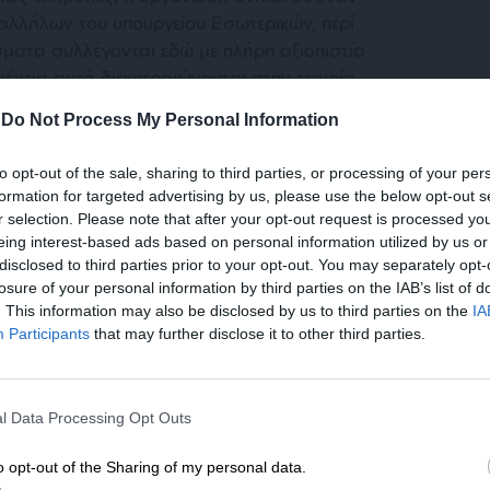
αλλήλων του υπουργείου Εσωτερικών, περί
σματα συλλέγονται εδώ με πλήρη αξιοπιστία
νέχεια αυτά διεκπεραιώνονται στην εταιρία
ελληνικό Δημόσιο συνεργάζεται για 38
-
Do Not Process My Personal Information
αδικασία, η οποία με πλήρη έλεγχο και
ην παραμικρή αμφιβολία αμφισβήτησης και με
to opt-out of the sale, sharing to third parties, or processing of your per
ι, πλέον προς το κοινό και εκεί ολοκληρώνεται
formation for targeted advertising by us, please use the below opt-out s
r selection. Please note that after your opt-out request is processed y
eing interest-based ads based on personal information utilized by us or
disclosed to third parties prior to your opt-out. You may separately opt-
losure of your personal information by third parties on the IAB’s list of
. This information may also be disclosed by us to third parties on the
IA
Participants
that may further disclose it to other third parties.
ΕΝΙΣΧΥΣΤΕ ΤΟ
νοι και ευχαριστούμε όλους και όλες που
l Data Processing Opt Outs
Στηρίξτε με τη χορηγία σας για να επιβιώσει
 πληρότητα, την ταχύτητα και την αξιοπιστία
η Αδέσμευτη Δημοσιογραφία του
o opt-out of the Sharing of my personal data.
λληνική κοινωνία και κάθε κοινωνία, αυτή των