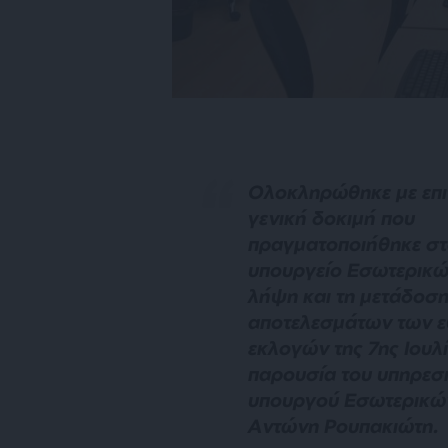
Ολοκληρώθηκε με επι
γενική δοκιμή που
πραγματοποιήθηκε σ
υπουργείο Εσωτερικών
λήψη και τη μετάδοσ
αποτελεσμάτων των 
εκλογών της 7ης Ιουλί
παρουσία του υπηρεσ
υπουργού Εσωτερικώ
Αντώνη Ρουπακιώτη.