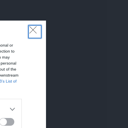
sonal or
ection to
ou may
 personal
out of the
 downstream
B’s List of