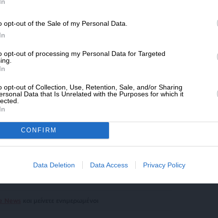
SLpress.gr.
In
o opt-out of the Sale of my Personal Data.
ΔΩΡΕΑ
In
* Ελάχιστη συνεισφορά 5€
to opt-out of processing my Personal Data for Targeted
ing.
In
μενο είναι προσωπικές του αρθρογράφου και δεν
o opt-out of Collection, Use, Retention, Sale, and/or Sharing
ersonal Data that Is Unrelated with the Purposes for which it
Lpress.gr
lected.
In
CONFIRM
άρθρου από άλλες ιστοσελίδες χωρίς άδεια του
σίευση των 2-3 πρώτων παραγράφων με την προσθήκη
υνέχειας στο SLpress.gr. Οι παραβάτες θα
Data Deletion
Data Access
Privacy Policy
le News
και μείνετε ενημερωμένοι