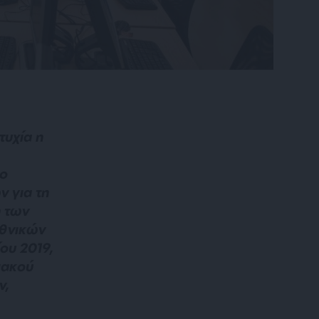
τυχία η
το
 για τη
η των
εθνικών
ου 2019,
ιακού
ν,