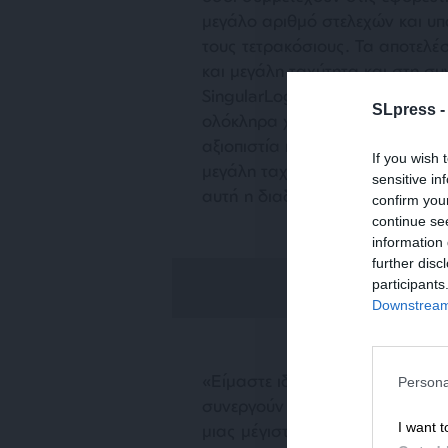
μεγάλο αριθμό στελεχών και υπ
τους τετρακόσιους. Τα αποτελέ
και μεγάλη ταχύτητα και στη συ
SingularLogic, με την οποία το 
SLpress 
ολόκληρα χρόνια για αυτή τη δι
αξιοπιστία που δεν επιτρέπει τ
If you wish 
μεγάλη ταχύτητα, τα παρουσιάζε
sensitive in
αυτή η διαδικασία».
confirm you
continue se
information 
further disc
participants
Downstream 
«Είμαστε ιδιαίτερα ικανοποιημέ
Persona
συνεργούν και συμμετέχουν στην
I want t
μιας μέγιστης στιγμής για την ε