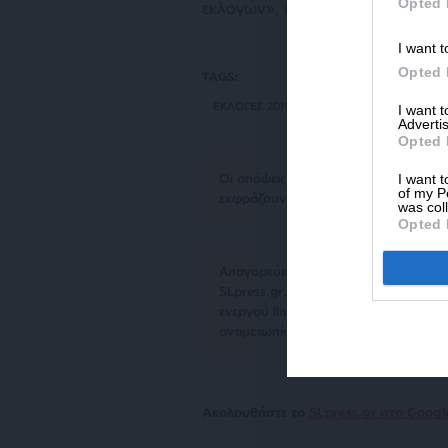
Opted 
εκλογών», πρόσθεσε
I want t
Opted 
TAGS:
ΕΚΛΟΓΕΣ 2019
I want 
Advertis
Opted 
Οι απόψεις που αναφέρονται στο κεί
I want t
of my P
εκφράζουν απαραίτητα τη θέση του S
was col
Opted 
Απαγορεύεται η αναδημοσίευση του 
SLpress.gr. Επιτρέπεται η αναδημο
ενεργού link για την ανάγνωση της σ
αντιμετωπίσουν νομικά μέτρα.
Ακολουθήστε το
SLpress.gr στο Goog