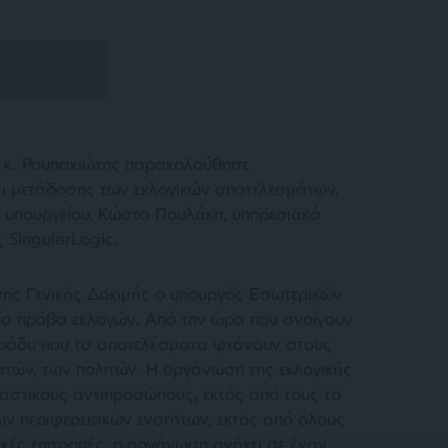
 ο κ. Ρουπακιώτης παρακολούθησε
 μετάδοσης των εκλογικών αποτελεσμάτων,
υ υπουργείου, Κώστα Πουλάκη, υπηρεσιακά
 SingularLogic.
ης Γενικής Δοκιμής ο υπουργός Εσωτερικών
α πρόβα εκλογών. Από την ώρα που ανοίγουν
 βράδυ που τα αποτελέσματα φτάνουν στους
ατών, των πολιτών. Η οργάνωση της εκλογικής
καστικούς αντιπροσώπους, εκτός από τους τα
ων περιφερειακών ενοτήτων, εκτός από όλους
κές επιτροπές, η οργάνωση ανήκει σε έναν