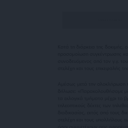
Κατά τη διάρκεια της δοκιμής,
προσομοίωση συγκέντρωσης και
συνοδευόμενος από τον γ.γ. το
στελέχη και τους επικεφαλής της
Αμέσως μετά την ολοκλήρωση τ
δήλωσε: «Παρακολουθήσαμε μί
τα εκλογικά τμήματα μέχρι το
τηλεοπτικούς δέκτες των τηλεθε
διαδικασίας, εκτός από τους δι
στελέχη και τους υπαλλήλους τ
όσοι συμμετέχουν στις εφορευτι