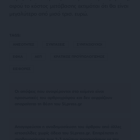
αφού το κόστος μετάβασης εκτιμάται ότι θα είναι
μεγαλύτερο από μισό τρισ. ευρώ.
TAGS:
ΑΝΙΣΟΤΗΤΕΣ
ΣΥΝΤΑΞΕΙΣ
ΣΥΝΤΑΞΙΟΥΧΟΙ
ΕΦΚΑ
ΑΕΠ
ΚΡΑΤΙΚΟΣ ΠΡΟΫΠΟΛΟΓΙΣΜΟΣ
ΕΙΣΦΟΡΕΣ
Οι απόψεις που αναφέρονται στο κείμενο είναι
προσωπικές του αρθρογράφου και δεν εκφράζουν
απαραίτητα τη θέση του SLpress.gr
Απαγορεύεται η αναδημοσίευση του άρθρου από άλλες
ιστοσελίδες χωρίς άδεια του SLpress.gr. Επιτρέπεται η
αναδημοσίευση των 2-3 πρώτων παραγράφων με την