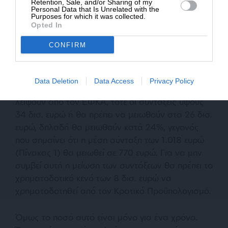
Retention, Sale, and/or Sharing of my
Personal Data that Is Unrelated with the
Purposes for which it was collected.
Το χρηματοδοτικό κενό στην ασφάλιση
Opted In
Το χρηματοδοτικό αυτό κενό υπολογίζεται σε 8
CONFIRM
δισ. ευρώ (3,2% του ΑΕΠ) μόνο για ένα έτος.
Δηλαδή, το 47% του πληθυσμού κάτω των 45
ετών καταβάλλει το 42% των εισφορών που
Data Deletion
Data Access
Privacy Policy
εισπράττει ο ΕΦΚΑ. Εάν αυτές οι εισφορές
λείψουν από τον ΕΦΚΑ, τότε οι συντάξεις ύψους
34 δισ. ευρώ ή θα πρέπει να μειωθούν στα 26 δισ.
ευρώ, δηλαδή θα μειωθούν κατά 24%, γεγονός
που σημαίνει ότι η μέση σύνταξη των 1.018 ευρώ
(Πίνακας 1) θα μειωθεί σε 770 ευρώ. Για να μην
συμβεί αυτή η μείωση των συντάξεων θα πρέπει το
χρηματοδοτικό κενό των 8 δισ. ευρώ να
χρηματοδοτηθεί από τον Κρατικό Προϋπολογισμό.
Όμως το ποσό αυτό είναι μόνο για ένα χρόνο.