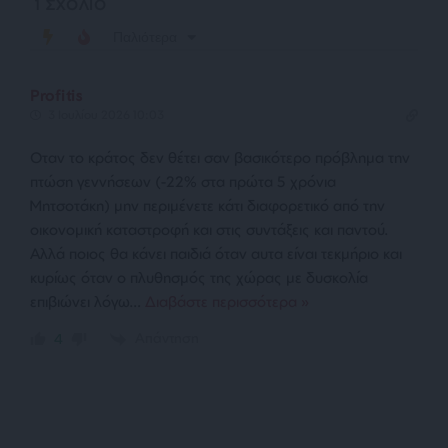
1
ΣΧΟΛΙΟ
Παλιότερα
Profitis
3 Ιουλίου 2026 10:03
Οταν το κράτος δεν θέτει σαν βασικότερο πρόβλημα την
πτώση γεννήσεων (-22% στα πρώτα 5 χρόνια
Μητσοτάκη) μην περιμένετε κάτι διαφορετικό από την
οικονομική καταστροφή και στις συντάξεις και παντού.
Αλλά ποιος θα κάνει παιδιά όταν αυτα είναι τεκμήριο και
κυρίως όταν ο πλυθησμός της χώρας με δυσκολία
επιβιώνει λόγω
…
Διαβάστε περισσότερα »
Απάντηση
4