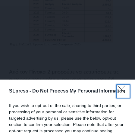
Από τον Πίνακα 2 μπορούμε να εκτιμήσουμε τις
εισφορές των ατόμων που είναι κάτω των 44
ετών (47,3% των εργαζομένων- 2,053 εκατ.
SLpress -
Do Not Process My Personal Information
άτομα), ενώ αυτοί που είναι άνω των 45 ετών
είναι 2,285 εκατ. άτομα. Από την κατανομή των
If you wish to opt-out of the sale, sharing to third parties, or
εργαζομένων του Πίνακα 2 μπορούμε να
processing of your personal or sensitive information for
υπολογίσουμε την μέση ηλικία αυτών των 2,053
targeted advertising by us, please use the below opt-out
εκατ. ατόμων η οποία είναι 34 ετών. Έτσι, εάν
section to confirm your selection. Please note that after your
opt-out request is processed you may continue seeing
θεωρήσουμε ότι ο κάθε ασφαλισμένος άρχισε να