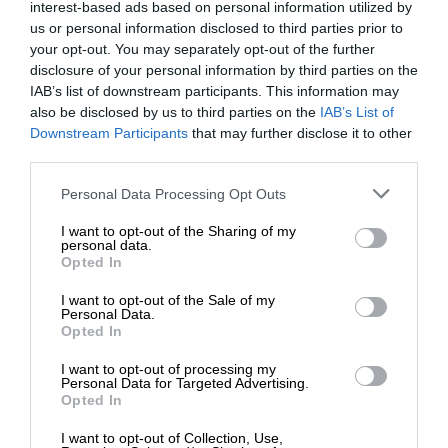
interest-based ads based on personal information utilized by
εργάζεται στην ηλικία των 25 ετών (σύμφωνα με
us or personal information disclosed to third parties prior to
το Pension Adequacy Report αυτή η ηλικία είναι
your opt-out. You may separately opt-out of the further
23 ετών) τότε η μέση προϋπηρεσία είναι περίπου 9
disclosure of your personal information by third parties on the
έτη.
IAB’s list of downstream participants. This information may
also be disclosed by us to third parties on the
IAB’s List of
ΕΝΙΣΧΥΣΤΕ ΤΟ
Downstream Participants
that may further disclose it to other
Εάν θεωρήσουμε ότι ο μισθός εισόδου είναι 800
third parties.
ευρώ (μεικτά) και ο μέσος μισθός είναι 1.240
Στηρίξτε με τη χορηγία σας για να
ευρώ μεικτά (1.362 ευρώ ήταν ο μέσος μισθός
Personal Data Processing Opt Outs
επιβιώσει η Αδέσμευτη
στην Ελλάδα) στα 34 έτη ηλικίας, τότε με επιτόκιο
I want to opt-out of the Sharing of my
Δημοσιογραφία του SLpress.gr.
μόλις 1% (συν το πληθωρισμό), η έντοκη
personal data.
Opted In
επιστροφή εισφορών θα είναι 80 δισ. ευρώ τα
οποία θα πρέπει να καταβάλλει ο Κρατικός
I want to opt-out of the Sale of my
ΔΩΡΕΑ
Personal Data.
Προϋπολογισμός. Επιπλέον αυτού του ποσού θα
Opted In
πρέπει να προστεθεί το χρηματοδοτικό κενό που
* Ελάχιστη συνεισφορά 5€
θα δημιουργηθεί στις εισφορές του ΕΦΚΑ οι
I want to opt-out of processing my
Personal Data for Targeted Advertising.
οποίες για τους 4,339 εκατ. εργαζομένους ήταν 19
Opted In
δισ. ευρώ το 2025.
I want to opt-out of Collection, Use,