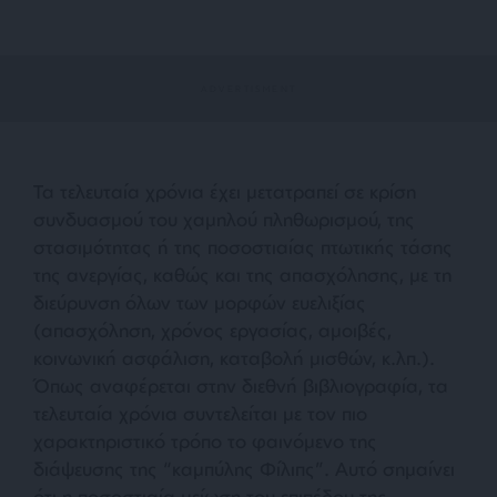
Τα τελευταία χρόνια έχει μετατραπεί σε κρίση
συνδυασμού του χαμηλού πληθωρισμού, της
στασιμότητας ή της ποσοστιαίας πτωτικής τάσης
της ανεργίας, καθώς και της απασχόλησης, με τη
διεύρυνση όλων των μορφών ευελιξίας
(απασχόληση, χρόνος εργασίας, αμοιβές,
κοινωνική ασφάλιση, καταβολή μισθών, κ.λπ.).
Όπως αναφέρεται στην διεθνή βιβλιογραφία, τα
τελευταία χρόνια συντελείται με τον πιο
χαρακτηριστικό τρόπο το φαινόμενο της
διάψευσης της “καμπύλης Φίλιπς”. Αυτό σημαίνει
ότι η ποσοστιαία μείωση του επιπέδου της