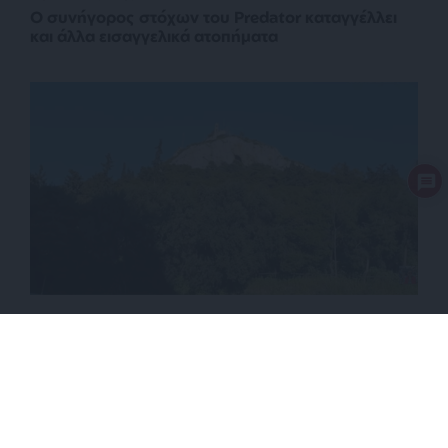
Ο συνήγορος στόχων του Predator καταγγέλλει
και άλλα εισαγγελικά ατοπήματα
ΚΟΙΝΩΝΙΑ
ΡΕΠΟΡΤΑΖ
57χρονη βρέθηκε νεκρή στο Λυκαβηττό