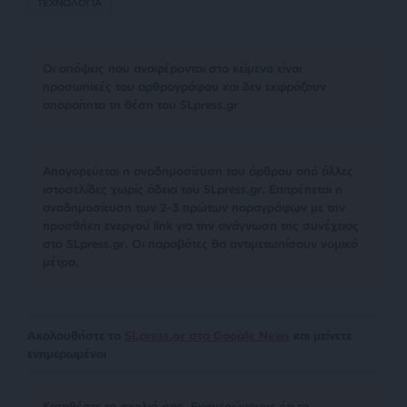
ΤΕΧΝΟΛΟΓΙΑ
Οι απόψεις που αναφέρονται στο κείμενο είναι
προσωπικές του αρθρογράφου και δεν εκφράζουν
απαραίτητα τη θέση του SLpress.gr
Απαγορεύεται η αναδημοσίευση του άρθρου από άλλες
ιστοσελίδες χωρίς άδεια του SLpress.gr. Επιτρέπεται η
αναδημοσίευση των 2-3 πρώτων παραγράφων με την
προσθήκη ενεργού link για την ανάγνωση της συνέχειας
στο SLpress.gr. Οι παραβάτες θα αντιμετωπίσουν νομικά
μέτρα.
Ακολουθήστε το
SLpress.gr στο Google News
και μείνετε
ενημερωμένοι
Kαταθέστε το σχολιό σας. Eνημερώνουμε ότι τα