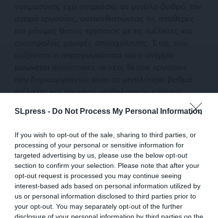
νοημοσύνης έχει επηρεάσει, σε μεγάλο βαθμό, την
αγορά εργασίας, αντικαθιστώντας τις σταθερές
και μόνιμες θέσεις εργασίας με τις ευέλικτες και
ανασφαλείς μορφές απασχόλησης. Έτσι, ενώ
αυξάνεται η παραγωγικότητα και η ανεργία
μειώνεται ποσοστιαία, οι νέες θέσεις εργασίας
που δημιουργούνται είναι σε μεγαλύτερο βαθμό
ευέλικτες και χαμηλού μισθολογικού κόστους
εργασίας (gigeconomy).
SLpress -
Do Not Process My Personal Information
Με άλλα λόγια, η νέα τεχνολογία της ρομποτικής,
If you wish to opt-out of the sale, sharing to third parties, or
των υπολογιστών και της τεχνητής νοημοσύνης,
processing of your personal or sensitive information for
διευρύνει την αυτοματοποίηση στην παραγωγική
targeted advertising by us, please use the below opt-out
διαδικασία και αυξάνει, ως εκ τούτου, το επίπεδο
section to confirm your selection. Please note that after your
opt-out request is processed you may continue seeing
της παραγωγικότητας των επιχειρήσεων. Το
interest-based ads based on personal information utilized by
αποτέλεσμα είναι η ίδια ποσότητα προϊόντων, με
us or personal information disclosed to third parties prior to
βελτιωμένη ποιότητα, να παράγεται με λιγότερους
your opt-out. You may separately opt-out of the further
εργαζόμενους. Στις συνθήκες, λοιπόν, αυτές, αντί
disclosure of your personal information by third parties on the