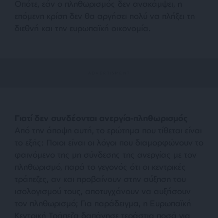
Οπότε, εάν ο πληθωρισμός δεν ανακάμψει, η
επόμενη κρίση δεν θα αργήσει πολύ να πλήξει τη
διεθνή και την ευρωπαϊκή οικονομία.
Γιατί δεν συνδέονται ανεργία-πληθωρισμός
Από την άποψη αυτή, το ερώτημα που τίθεται είναι
το εξής: Ποιοι είναι οι λόγοι που διαμορφώνουν το
φαινόμενο της μη σύνδεσης της ανεργίας με τον
πληθωρισμό, παρά το γεγονός ότι οι κεντρικές
τράπεζες, αν και προβαίνουν στην αύξηση του
ισολογισμού τους, αποτυγχάνουν να αυξήσουν
τον πληθωρισμό; Για παράδειγμα, η Ευρωπαϊκή
Κεντρική Τράπεζα δαπάνησε τεράστια ποσά για