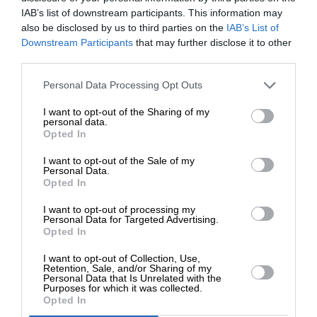
να παρατηρείται αύξηση του πληθωρισμού από
IAB’s list of downstream participants. This information may
also be disclosed by us to third parties on the
IAB’s List of
την ποσοστιαία μείωση της ανεργίας, η
ΕΝΙΣΧΥΣΤΕ ΤΟ
Downstream Participants
that may further disclose it to other
διευρυμένη ευελιξία της απασχόλησης συμβάλλει
third parties.
στη μείωση των μισθών και τη μείωση της
Στηρίξτε με τη χορηγία σας για να
ζήτησης. Ως αποτέλεσμα, ο πληθωρισμός
Personal Data Processing Opt Outs
επιβιώσει η Αδέσμευτη
παραμένει σε χαμηλά επίπεδα.
I want to opt-out of the Sharing of my
Δημοσιογραφία του SLpress.gr.
personal data.
Opted In
Παράλληλα, το φαινόμενο αυτό προκαλεί αύξηση
της κερδοφορίας και της ανισοκατανομής του
I want to opt-out of the Sale of my
ΔΩΡΕΑ
Personal Data.
εισοδήματος: το ποσοστό εισοδήματος του
Opted In
πλουσιότερου 1% του πληθυσμού αυξάνεται τα
* Ελάχιστη συνεισφορά 5€
τελευταία χρόνια, σε τέτοιο βαθμό, που αντιστοιχεί
I want to opt-out of processing my
Personal Data for Targeted Advertising.
με το επίπεδο εισοδήματος που είχε η κορυφή της
Opted In
οικονομικής πυραμίδας εκατό χρόνια πριν. Μια
I want to opt-out of Collection, Use,
σοβαρή διαρθρωτική αιτία του φαινομένου του
Retention, Sale, and/or Sharing of my
χαμηλού πληθωρισμού είναι και η αυξημένη
Personal Data that Is Unrelated with the
Purposes for which it was collected.
γήρανση του πληθυσμού. Η σημαντική ανατροπή
Opted In
της δημογραφικής πυραμίδας και της ηλικιακής