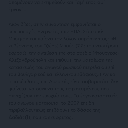
απομένουν να εκτιμηθούν και “αμ’ έπος αμ’
έργον”…
Αιφνιδίως, στην συνάντηση εμφανίζεται ο
υφυπουργός Ενεργείας των ΗΠΑ, Σάμιουελ
Μπότμαν και παίρνει τον λόγον απρόσκλητος: «
Η
κυβέρνησις του Τζώρτζ Μπούς (ΣΣ: του νεωτέρου)
εκφράζει την αντίθεσή της στο σχέδιο Μπουργκάς-
Αλεξανδρούπολη και επιθυμεί την ματαίωση της
κατασκευής του αγωγού ρωσικού πετρελαίου επί
του βουλγαρικού και ελληνικού εδάφους
»! Αν και
η παρέμβασις της Αμερικής είναι σοβαροτάτη δεν
φαίνεται να συγκινεί τους παρισταμένους που
συνεχίζουν την ευωχεία τους. Το έργο κατασκευής
του αγωγού ματαιούται το 2007, επειδή
περιβαλλοντικώς επεβάρυνε το δάσος της
Δαδιάς(!), που κάηκε εφέτος.