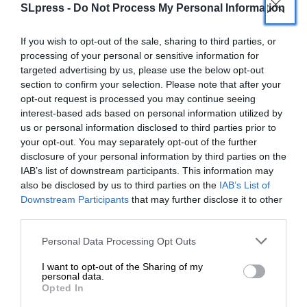
SLpress -
Do Not Process My Personal Information
If you wish to opt-out of the sale, sharing to third parties, or
processing of your personal or sensitive information for
targeted advertising by us, please use the below opt-out
section to confirm your selection. Please note that after your
opt-out request is processed you may continue seeing
0
ΣΧΟΛΙΑ
interest-based ads based on personal information utilized by
us or personal information disclosed to third parties prior to
your opt-out. You may separately opt-out of the further
disclosure of your personal information by third parties on the
IAB’s list of downstream participants. This information may
also be disclosed by us to third parties on the
IAB’s List of
ΕΝΙΣΧΥΣΤΕ ΤΟ
Downstream Participants
that may further disclose it to other
third parties.
Στηρίξτε με τη χορηγία σας για να
Personal Data Processing Opt Outs
Newsletter
επιβιώσει η Αδέσμευτη
I want to opt-out of the Sharing of my
Δημοσιογραφία του SLpress.gr.
personal data.
Κάντε εγγραφή στο ενημερωτικό δελτίου του
Opted In
SLpress.gr για να λαμβάνετε τα σημαντικότερα
θέματα στο email σας