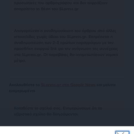
προσωπικές του αρθρογράφου και δεν εκφράζουν
απαραίτητα τη θέση του SLpress.gr
Απαγορεύεται η αναδημοσίευση του άρθρου από άλλες
ιστοσελίδες χωρίς άδεια του SLpress.gr. Επιτρέπεται η
αναδημοσίευση των 2-3 πρώτων παραγράφων με την
προσθήκη ενεργού link για την ανάγνωση της συνέχειας
στο SLpress.gr. Οι παραβάτες θα αντιμετωπίσουν νομικά
μέτρα.
Ακολουθήστε το
SLpress.gr στο Google News
και μείνετε
ενημερωμένοι
Kαταθέστε το σχολιό σας. Eνημερώνουμε ότι τα
υβριστικά σχόλια θα διαγράφονται.