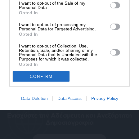
I want to opt-out of the Sale of my
ΔΩΡΕΑ
Personal Data.
Opted In
* Ελάχιστη συνεισφορά 5€
I want to opt-out of processing my
Personal Data for Targeted Advertising.
Opted In
I want to opt-out of Collection, Use,
Ναι, επιθυμώ να λαμβάνω το ενημερωτικό δελτίο μέσω e-mail από το
Retention, Sale, and/or Sharing of my
SLpress.gr
Personal Data that Is Unrelated with the
Purposes for which it was collected.
Opted In
CONFIRM
Data Deletion
Data Access
Privacy Policy
SUPPORT SL.PRESS
Ενισχύστε την Aδέσμευτη και Aνεξάρτητη
Δημοσιογραφία