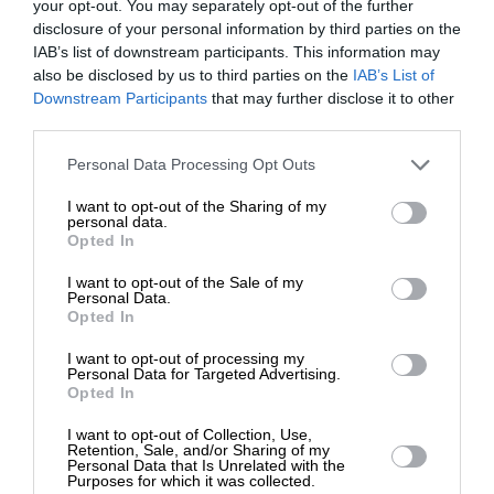
your opt-out. You may separately opt-out of the further
Πάγωμα υλοποίησης νέων έργων, καθώς το
disclosure of your personal information by third parties on the
σύνολο των εσόδων συμπεριλαμβανομένων και
IAB’s list of downstream participants. This information may
αυτών από τη ΣΑΤΑ, θα διατίθεται για το
also be disclosed by us to third parties on the
IAB’s List of
ΕΝΙΣΧΥΣΤΕ ΤΟ
Downstream Participants
that may further disclose it to other
πρόγραμμα εξυγίανσης.
third parties.
Στηρίξτε με τη χορηγία σας για να
Personal Data Processing Opt Outs
Υποχρέωση υλοποίησης του προγράμματος με
επιβιώσει η Αδέσμευτη
βάση συγκεκριμένο χρονοδιάγραμμα που δε
I want to opt-out of the Sharing of my
Δημοσιογραφία του SLpress.gr.
personal data.
υπερβαίνει μια δημοτική περίοδο.
Opted In
I want to opt-out of the Sale of my
ΔΩΡΕΑ
Personal Data.
Opted In
Η διαδικασία ένταξης στο Πρόγραμμα…
* Ελάχιστη συνεισφορά 5€
I want to opt-out of processing my
Εξυγίανσης θα γινόταν σε τέσσερα στάδια:
Personal Data for Targeted Advertising.
Πρώτον, διαπίστωση ανάγκης οικονομικής
Opted In
αξιολόγησης βάση αντικειμενικών κριτηρίων.
I want to opt-out of Collection, Use,
Δεύτερον, εκτίμηση της οικονομικής κατάστασής
Retention, Sale, and/or Sharing of my
Personal Data that Is Unrelated with the
του –υπό αξιολόγηση– ΟΤΑ από ορκωτούς
Purposes for which it was collected.