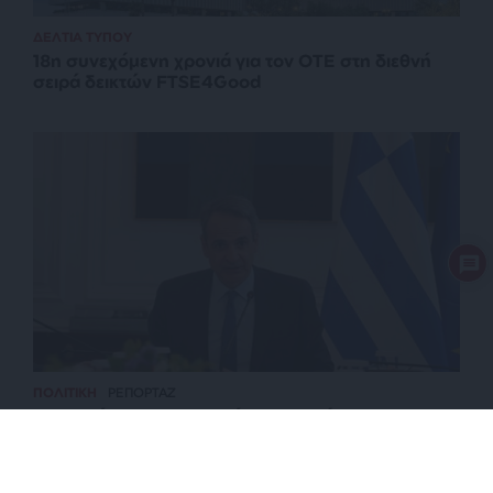
ΔΕΛΤΙΑ ΤΥΠΟΥ
18η συνεχόμενη χρονιά για τον ΟΤΕ στη διεθνή
σειρά δεικτών FTSE4Good
ΠΟΛΙΤΙΚΗ
ΡΕΠΟΡΤΑΖ
Μητσοτάκης: Στρατηγική προτεραιότητα η
βιομηχανία, στόχος μας ένα νέο αναπτυξιακό άλμα