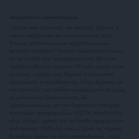
Ισοσκελισμένοι προϋπολογισμοί
Ύστερα από όλα αυτά, για πολλούς Δήμους η
νομική υποχρέωση για κατάρτιση από τους
δήμους ισοσκελισμένων προϋπολογισμών
καταντά ανέκδοτο! Ύστερα, προκαλεί εντύπωση
ότι τα έσοδα από προγράμματα της ΕΕ είναι
σχεδόν μηδαμινά (περίπου 30 εκατ. ευρώ), όταν
σε όλους σχεδόν τους δήμους η πολιτιστική
κληρονομιά, η παράδοση και άλλες δράσεις για
την ανάπτυξη της υπαίθρου κυριαρχούν! Κι όμως,
με μελαγχολία διαπιστώνεται, δεν
χρησιμοποιούνται για την έγκριση αντίστοιχων
κοινοτικών προγραμμάτων (ΕΣΠΑ, Μπαλτατζής
κλπ). Ακόμα. μερικά από τα έσοδα προέρχονται
από πόρους (ΤΑΠ κλπ) που με βάση τις νομικές
διατάξεις, πρέπει να είναι ανταποδοτικοί, αλλά,