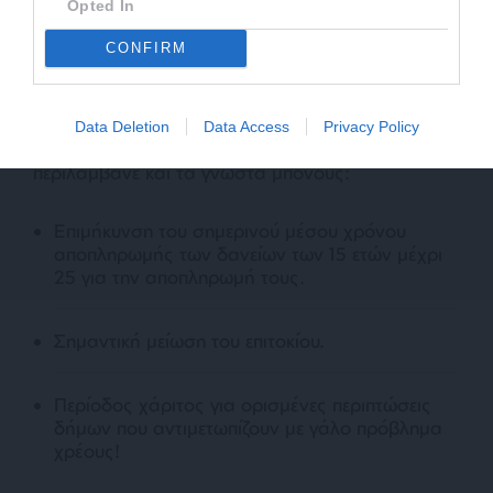
λογιστές. Τρίτον, εκπόνηση ειδικού επιχειρησιακού
Opted In
προγράμματος εξυγίανσης. Τέταρτον, έγκριση του
CONFIRM
προγράμματος από την τριμελή ελεγκτική
επιτροπή.
Data Deletion
Data Access
Privacy Policy
Και το τότε Πρόγραμμα… Εξυγίανσης
περιλάμβανε και τα γνωστά μπόνους:
Επιμήκυνση του σημερινού μέσου χρόνου
αποπληρωμής των δανείων των 15 ετών μέχρι
25 για την αποπληρωμή τους.
Σημαντική μείωση του επιτοκίου.
Περίοδος χάριτος για ορισμένες περιπτώσεις
δήμων που αντιμετωπίζουν με γάλο πρόβλημα
χρέους!