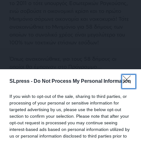
το 2011 ο τότε υπουργός Εσωτερικών Ραγκούσης,
ενώ σοβούσε η οικονομική κρίση και το πρώτο
Μνημόνιο σάρωνε οικονομία και νοικοκυριά! Τότε
ανακοινώθηκε το Μνημόνιο για 58 δήμους των
οποίων το συνολικό χρέος είναι μεγαλύτερο του
100% των τακτικών ετήσιων εσόδων!
Όπως ανακοινώθηκε, για τους 58 δήμους οι
οποίοι θα έμπαιναν στο Πρόγραμμα…
Εξυγίανσης, ίσχυαν οι εξής, τάχα, ποινές:
SLpress -
Do Not Process My Personal Information
Πάγωμα ή περιορισμός των προσλήψεων και
If you wish to opt-out of the sale, sharing to third parties, or
των συμβάσεων.
processing of your personal or sensitive information for
targeted advertising by us, please use the below opt-out
section to confirm your selection. Please note that after your
Πάγωμα ορισμένων κωδικών όπως δημόσιες
opt-out request is processed you may continue seeing
σχέσεις κι εκδηλώσεις.
interest-based ads based on personal information utilized by
us or personal information disclosed to third parties prior to