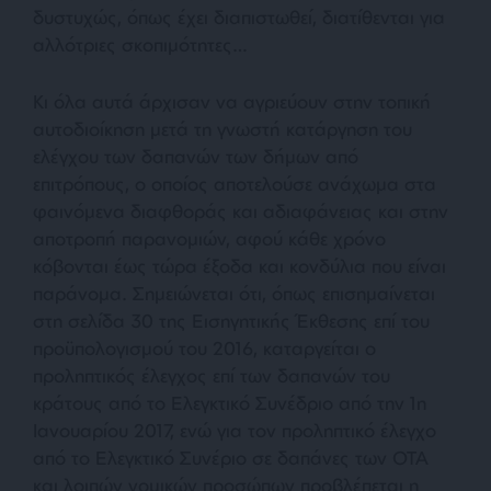
δυστυχώς, όπως έχει διαπιστωθεί, διατίθενται για
αλλότριες σκοπιμότητες…
Κι όλα αυτά άρχισαν να αγριεύουν στην τοπική
αυτοδιοίκηση μετά τη γνωστή κατάργηση του
ελέγχου των δαπανών των δήμων από
επιτρόπους, ο οποίος αποτελούσε ανάχωμα στα
φαινόμενα διαφθοράς και αδιαφάνειας και στην
αποτροπή παρανομιών, αφού κάθε χρόνο
κόβονται έως τώρα έξοδα και κονδύλια που είναι
παράνομα. Σημειώνεται ότι, όπως επισημαίνεται
στη σελίδα 30 της Εισηγητικής Έκθεσης επί του
προϋπολογισμού του 2016, καταργείται ο
προληπτικός έλεγχος επί των δαπανών του
κράτους από το Ελεγκτικό Συνέδριο από την 1η
Ιανουαρίου 2017, ενώ για τον προληπτικό έλεγχο
από το Ελεγκτικό Συνέριο σε δαπάνες των ΟΤΑ
και λοιπών νομικών προσώπων προβλέπεται η