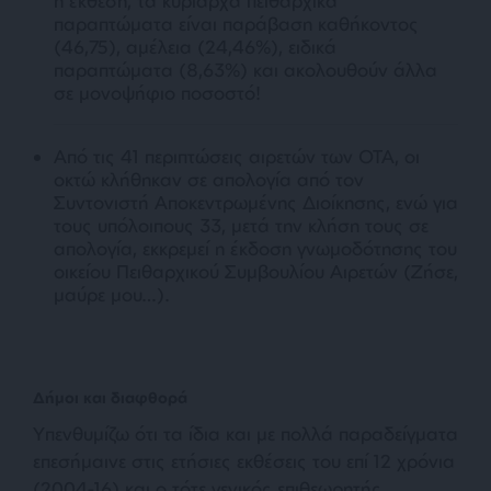
η έκθεση, τα κυρίαρχα πειθαρχικά
παραπτώματα είναι παράβαση καθήκοντος
(46,75), αμέλεια (24,46%), ειδικά
παραπτώματα (8,63%) και ακολουθούν άλλα
σε μονοψήφιο ποσοστό!
Από τις 41 περιπτώσεις αιρετών των ΟΤΑ, οι
οκτώ κλήθηκαν σε απολογία από τον
Συντονιστή Αποκεντρωμένης Διοίκησης, ενώ για
τους υπόλοιπους 33, μετά την κλήση τους σε
απολογία, εκκρεμεί η έκδοση γνωμοδότησης του
οικείου Πειθαρχικού Συμβουλίου Αιρετών (Ζήσε,
μαύρε μου…).
Δήμοι και διαφθορά
Υπενθυμίζω ότι τα ίδια και με πολλά παραδείγματα
επεσήμαινε στις ετήσιες εκθέσεις του επί 12 χρόνια
(2004-16) και ο τότε γενικός επιθεωρητής