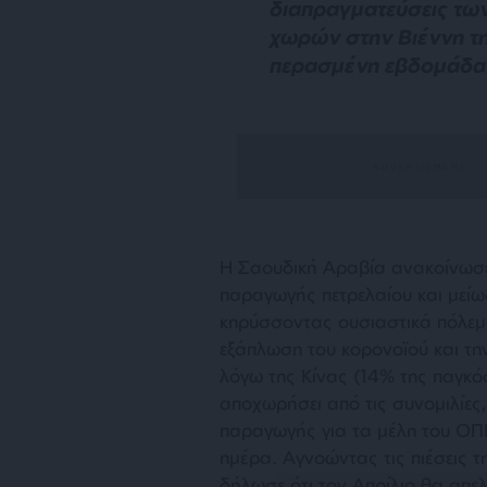
διαπραγματεύσεις τω
χωρών στην Βιέννη τ
περασμένη εβδομάδα
Η Σαουδική Αραβία ανακοίνωσε
παραγωγής πετρελαίου και μείω
κηρύσσοντας ουσιαστικά πόλεμ
εξάπλωση του κορονοϊού και τη
λόγω της Κίνας (14% της παγκ
αποχωρήσει από τις συνομιλίες,
παραγωγής για τα μέλη του ΟΠΕ
ημέρα. Αγνοώντας τις πιέσεις 
δήλωσε ότι τον Απρίλιο θα απε