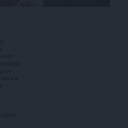
αι
ς
ίνησε
 στόχευε
τιμών
 60 και
ην
 2020,
ς