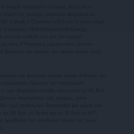
ην αγορά πετρελαίου άσκησε πίεση στον
ε πτώση τις μετοχές μεγάλων πετρελαϊκών
P, η Shell, η Chevron, η ΕΝΙ και η Total μέχρι
 Ενέργειας (IEA-International Energy
ν μηνιαία έκθεσή του για την αγορά
τως στις 9 Μαρτίου) μείωση στην ζήτηση
0 βαρέλια την ημέρα, για πρώτη φορά μετά
ρελαίου και φυσικού αερίου έχουν δηλώσει ότι
ς επιχειρήσεις έρευνας και παραγωγής
η τιμή βαρελιού κατέβει κάτω από τα 40 δολ.
σβητούν παράγοντες της αγοράς, στην
λή τιμή πετρελαίου διατηρηθεί για μήνες και
 τα 34 δολ. το Brent και τα 31 δολ.το WTI.
s προβλέπει την σταδιακή πτώση της τιμής
ι.