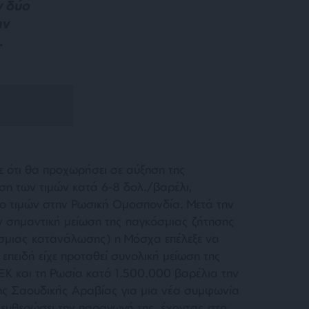
ν δύο
ην
.
 ότι θα προχωρήσει σε αύξηση της
ση των τιμών κατά 6-8 δολ./βαρέλι,
ο τιμών στην Ρωσική Ομοσπονδία. Μετά την
ν σημαντική μείωση της παγκόσμιας ζήτησης
όσμιας κατανάλωσης) η Μόσχα επέλεξε να
 επειδή είχε προταθεί συνολική μείωση της
Κ και τη Ρωσία κατά 1.500.000 βαρέλια την
της Σαουδικής Αραβίας για μια νέα συμφωνία
λευθερώσει την παραγωγή της, έχοντας στο