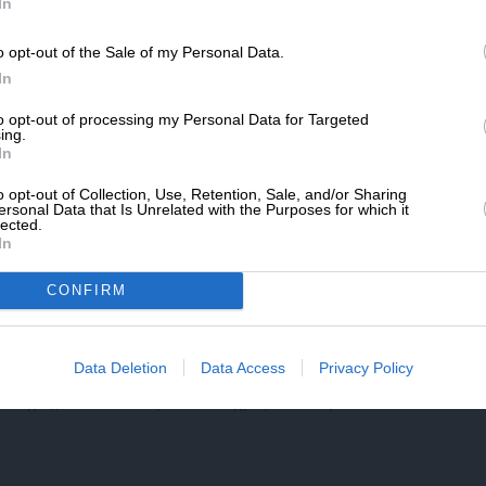
SLpress.gr.
In
 αργού πετρελαίου. Πρόκειται για μια
οία οι τιμές όλων ή συγκεκριμένων ομάδων
o opt-out of the Sale of my Personal Data.
ΔΩΡΕΑ
το 20% ή και παραπάνω της αξίας τους, ενώ
In
η απαισιοδοξία στο επενδυτικό περιβάλλον.
* Ελάχιστη συνεισφορά 5€
to opt-out of processing my Personal Data for Targeted
ing.
In
ίση του 2007, η χρηματοπιστωτική φούσκα
o opt-out of Collection, Use, Retention, Sale, and/or Sharing
υ κορυφώθηκε το 2000 (Dot-com Bubble),
ersonal Data that Is Unrelated with the Purposes for which it
lected.
 1929 συνιστούν παραδείγματα πτωτικών
In
πως ονομάστηκε, σημειώθηκε η μεγαλύτερη
 την χρηματοπιστωτική κρίση της περιόδου
CONFIRM
ης των 500 μεγαλύτερων εισηγμένων
ίνησε με απώλειες πάνω από 7% και οι
Data Deletion
Data Access
Privacy Policy
 της Νέας Υόρκης σταμάτησαν για 15 λεπτά
ετοχές, ενώ στα ευρωπαϊκά χρηματιστήρια η