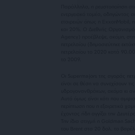
Παράλληλα, η ρευστοποίηση στ
ενεργειακό τομέα, οδηγώντας σ
εταιρειών όπως η ExxonMobil, η B
και 20%. Ο Διεθνής Οργανισμός
Agency) προέβλεψε, ακόμη, στη
πετρελαίου (δημοσιεύτηκε εκτάκ
πετρελαίου το 2020 κατά 90.00
το 2009.
Οι Supermajors της αγοράς πετ
είναι σε θέση να συνεχίσουν τι
υδρογονανθράκων, ακόμα κι αν 
Αυτό όμως είναι κάτι που αμφι
περίπτωση που η εξαιρετικά χαμη
έχοντας ήδη αγγίξει την Δευτέρα
Την ίδια στιγμή η Goldman Sach
του Brent στα 20 δολ. το βαρέλ