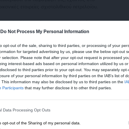
κανικές εταιρείες σχιστολιθικού πετρελαίου.
ου υιοθετήθηκε από τον ΟΠΕΚ και ειδικότερα
ερασμένο Σαββατοκύριακο, η πτώση των
-
Do Not Process My Personal Information
δαία και από το 25% της Κυριακής έφτασε την
 τελικά στο 20%. Τέτοια κατάρρευση τιμών
to opt-out of the sale, sharing to third parties, or processing of your per
, υπό συνθήκες οι οποίες είχαν οδηγήσει τότε
formation for targeted advertising by us, please use the below opt-out s
r selection. Please note that after your opt-out request is processed y
 στρατιωτικές επιχειρήσεις των ΗΠΑ “Ασπίδα
eing interest-based ads based on personal information utilized by us or
ς Ερήμου”.
disclosed to third parties prior to your opt-out. You may separately opt-
losure of your personal information by third parties on the IAB’s list of
. This information may also be disclosed by us to third parties on the
IA
Participants
that may further disclose it to other third parties.
ΕΝΙΣΧΥΣΤΕ ΤΟ
l Data Processing Opt Outs
Στηρίξτε με τη χορηγία σας για να επιβιώσει
παϊκές αγορές, ακολουθώντας τις ασιατικές,
η Αδέσμευτη Δημοσιογραφία του
o opt-out of the Sharing of my personal data.
ς αγοράς (bear market), ύστερα από την