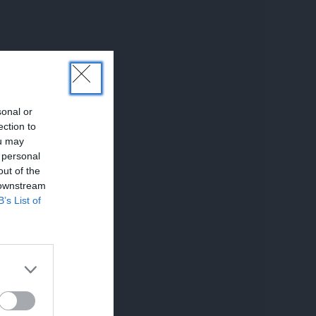
sonal or
ection to
ou may
 personal
out of the
 downstream
B’s List of