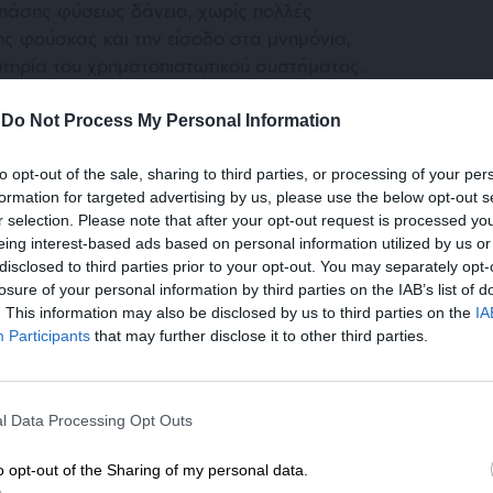
 πάσης φύσεως δάνεια, χωρίς πολλές
ης φούσκας και την είσοδο στα μνημόνια,
ωτηρία του χρηματοπιστωτικού συστήματος.
ιήσεις από την άλλη, που ήταν το κούρεμα
οιπόν για την ομαλή λειτουργία του
-
Do Not Process My Personal Information
ά συνέπεια της οικονομίας, ήταν η σωτηρία
to opt-out of the sale, sharing to third parties, or processing of your per
formation for targeted advertising by us, please use the below opt-out s
r selection. Please note that after your opt-out request is processed y
ση για να αναφέρουμε τα αυτονόητα. Οι
eing interest-based ads based on personal information utilized by us or
ς επιχειρήσεις. Έχουν χιλιάδες μετόχους,
disclosed to third parties prior to your opt-out. You may separately opt-
 τα χρήματα που διακινούν είναι τα δικά μας,
losure of your personal information by third parties on the IAB’s list of
. This information may also be disclosed by us to third parties on the
IA
 εμπιστευτεί. Τουλάχιστον, όσοι δεν έχουμε
Participants
that may further disclose it to other third parties.
σους Κέιμαν.
ΕΝΙΣΧΥΣΤΕ ΤΟ
l Data Processing Opt Outs
Στηρίξτε με τη χορηγία σας για να επιβιώσει
η Αδέσμευτη Δημοσιογραφία του
o opt-out of the Sharing of my personal data.