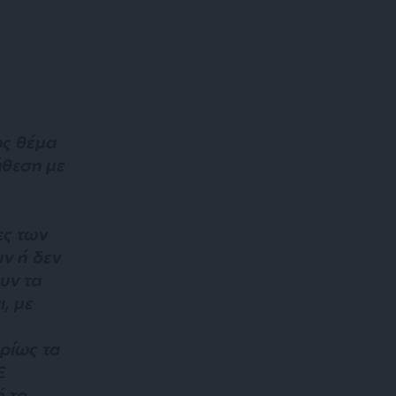
ως θέμα
άθεση με
ες των
ν ή δεν
υν τα
ι, με
ρίως τα
Ε
 το