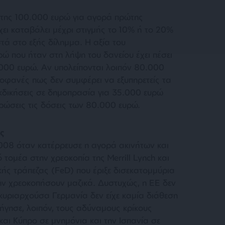
πτης 100.000 ευρώ για αγορά πρώτης
χει καταβάλει μέχρι στιγμής το 10% ή το 20%
τά στο εξής δίλημμα. Η αξία του
ώ που ήταν στη λήψη του δανείου έχει πέσει
000 ευρώ. Αν υπολείπονται λοιπόν 80.000
ροφανές πως δεν συμφέρει να εξυπηρετείς τα
εκδικήσεις σε δημοπρασία για 35.000 ευρώ
ηρώσεις τις δόσεις των 80.000 ευρώ.
ις
008 όταν κατέρρευσε η αγορά ακινήτων και
τομέα στην χρεοκοπία της Merrill Lynch και
ής τράπεζας (FeD) που έριξε δισεκατομμύρια
μην χρεοκοπήσουν μαζικά. Δυστυχώς, η ΕΕ δεν
η κυριαρχούσα Γερμανία δεν είχε καμία διάθεση
γησε, λοιπόν, τους αδύναμους κρίκους
αι Κύπρο σε μνημόνια και την Ισπανία σε