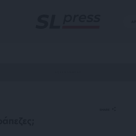
Α
SHARE
ράπεζες;