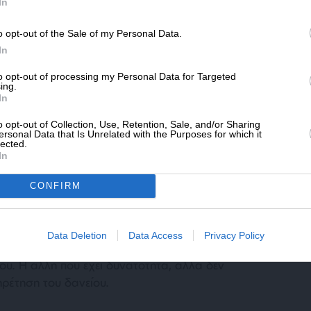
SLpress.gr.
In
o opt-out of the Sale of my Personal Data.
ΔΩΡΕΑ
In
ματοπιστωτικό σύστημα να απαλλαγεί από τα
* Ελάχιστη συνεισφορά 5€
ει ευστάθεια και ικανότητα να
to opt-out of processing my Personal Data for Targeted
ing.
ές πρωτοβουλίες. Οι εθνικές συμμετοχές στα
In
ρωπαϊκών κονδυλίων που θα πέσουν στην
ορούν να καλυφθούν μόνο ή κυρίως από τον
o opt-out of Collection, Use, Retention, Sale, and/or Sharing
ersonal Data that Is Unrelated with the Purposes for which it
για, χωρίς αξιόπιστο και εύρωστο
lected.
In
 οικονομία δεν μπορεί να λειτουργήσει σωστά.
σει, η ύφεση θα φουντώνει και η ανεργία θα
CONFIRM
άρχουν δύο κατηγορίες δανειοληπτών. Η μία
Data Deletion
Data Access
Privacy Policy
ι περιορισμού του εισοδήματος, αδυνατεί να
ίου. Η άλλη που έχει δυνατότητα, αλλά δεν
ηρέτηση του δανείου.