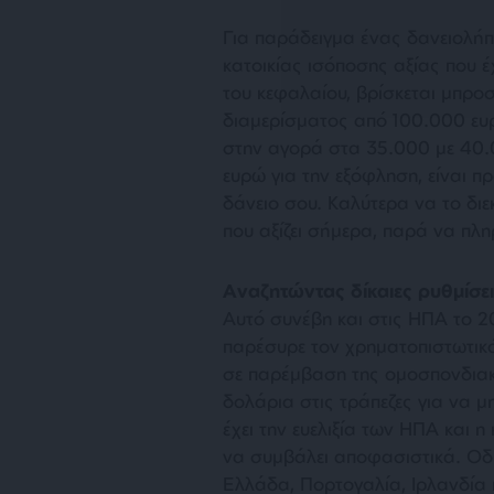
Για παράδειγμα ένας δανειολή
κατοικίας ισόποσης αξίας που έ
του κεφαλαίου, βρίσκεται μπροσ
διαμερίσματος από 100.000 ευρ
στην αγορά στα 35.000 με 40.
ευρώ για την εξόφληση, είναι π
δάνειο σου. Καλύτερα να το δι
που αξίζει σήμερα, παρά να πλ
Αναζητώντας δίκαιες ρυθμίσε
Αυτό συνέβη και στις ΗΠΑ το 2
παρέσυρε τον χρηματοπιστωτικό 
σε παρέμβαση της ομοσπονδιακ
δολάρια στις τράπεζες για να 
έχει την ευελιξία των ΗΠΑ και 
να συμβάλει αποφασιστικά. Οδή
Ελλάδα, Πορτογαλία, Ιρλανδία κ