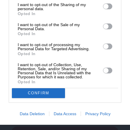
I want to opt-out of the Sharing of my
Δημοσιογραφία του SLpress.gr.
personal data.
Opted In
0
ΣΧΟΛΙΑ
I want to opt-out of the Sale of my
ΔΩΡΕΑ
Personal Data.
Opted In
* Ελάχιστη συνεισφορά 5€
I want to opt-out of processing my
Personal Data for Targeted Advertising.
Opted In
I want to opt-out of Collection, Use,
Retention, Sale, and/or Sharing of my
Personal Data that Is Unrelated with the
Purposes for which it was collected.
Newsletter
Opted In
Κάντε εγγραφή στο ενημερωτικό δελτίου του
CONFIRM
SLpress.gr για να λαμβάνετε τα σημαντικότερα
θέματα στο email σας
Data Deletion
Data Access
Privacy Policy