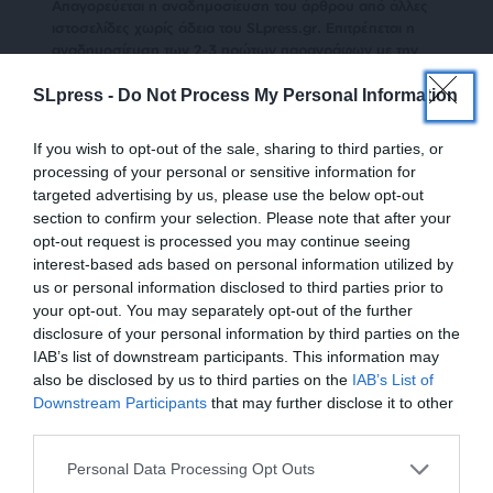
Απαγορεύεται η αναδημοσίευση του άρθρου από άλλες
ιστοσελίδες χωρίς άδεια του SLpress.gr. Επιτρέπεται η
αναδημοσίευση των 2-3 πρώτων παραγράφων με την
προσθήκη ενεργού link για την ανάγνωση της συνέχειας
στο SLpress.gr. Οι παραβάτες θα αντιμετωπίσουν νομικά
SLpress -
Do Not Process My Personal Information
μέτρα.
If you wish to opt-out of the sale, sharing to third parties, or
processing of your personal or sensitive information for
targeted advertising by us, please use the below opt-out
Ακολουθήστε το
SLpress.gr στο Google News
και μείνετε
section to confirm your selection. Please note that after your
ενημερωμένοι
opt-out request is processed you may continue seeing
interest-based ads based on personal information utilized by
us or personal information disclosed to third parties prior to
Kαταθέστε το σχολιό σας. Eνημερώνουμε ότι τα
your opt-out. You may separately opt-out of the further
υβριστικά σχόλια θα διαγράφονται.
disclosure of your personal information by third parties on the
IAB’s list of downstream participants. This information may
also be disclosed by us to third parties on the
IAB’s List of
ΕΝΙΣΧΥΣΤΕ ΤΟ
Downstream Participants
that may further disclose it to other
third parties.
Στηρίξτε με τη χορηγία σας για να
Personal Data Processing Opt Outs
επιβιώσει η Αδέσμευτη