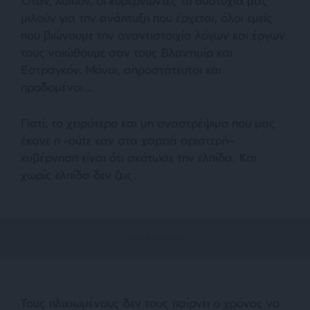
Όταν, λοιπόν, οι κυβερνώντες τη δυστυχία μας
μιλούν για την ανάπτυξη που έρχεται, όλοι εμείς
που βιώνουμε την αναντιστοιχία λόγων και έργων
τους νοιώθουμε σαν τους Βλαντιμίρ και
Εστραγκόν. Μόνοι, απροστάτευτοι και
προδομένοι…
Γιατί, το χειρότερο και μη αναστρέψιμο που μας
έκανε η –ούτε καν στα χαρτιά αριστερή–
κυβέρνηση είναι ότι σκότωσε την ελπίδα. Και
χωρίς ελπίδα δεν ζεις.
Τους ηλικιωμένους δεν τους παίρνει ο χρόνος να