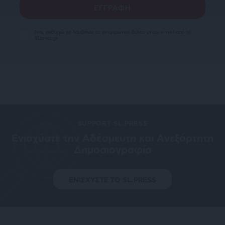
Ναι, επιθυμώ να λαμβάνω το ενημερωτικό δελτίο μέσω e-mail από το
SLpress.gr
SUPPORT SL.PRESS
Ενισχύστε την Aδέσμευτη και Aνεξάρτητη
Δημοσιογραφία
ΕΝΙΣΧΥΣΤΕ ΤΟ SL.PRESS