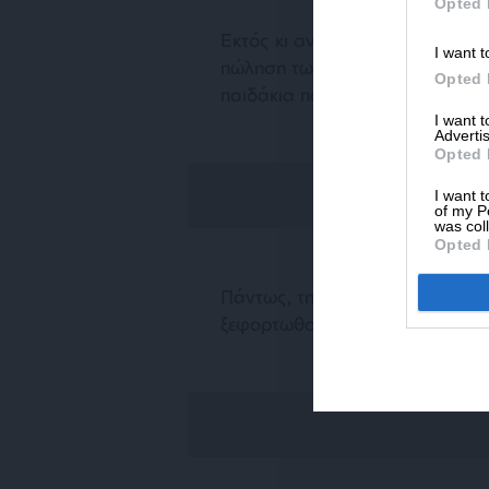
Opted 
Εκτός κι αν οι ευαίσθητοι και 
I want t
πώληση των βλημάτων, να διορ
Opted 
παιδάκια που δολοφονούνται ή 
I want 
Advertis
Opted 
I want t
of my P
was col
Opted 
Πάντως, την άλλη φορά που θα
ξεφορτωθούμε από τα άλλα…