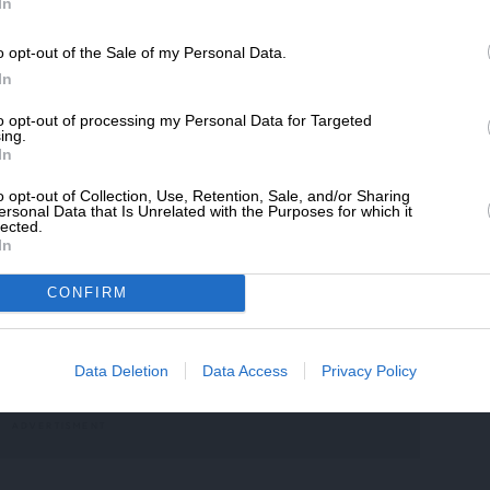
SLpress.gr.
In
ανθρωπιστές του ΣΥΡΙΖΑ σκόπευαν, μετά την
o opt-out of the Sale of my Personal Data.
γανώσουν και συναυλία αλληλεγγύης για τα
ΔΩΡΕΑ
In
λιμοκτονούν στην Υεμένη.
* Ελάχιστη συνεισφορά 5€
to opt-out of processing my Personal Data for Targeted
ing.
In
o opt-out of Collection, Use, Retention, Sale, and/or Sharing
ersonal Data that Is Unrelated with the Purposes for which it
lected.
In
CONFIRM
 θελήσουμε να πουλήσουμε βλήματα, ας
Data Deletion
Data Access
Privacy Policy