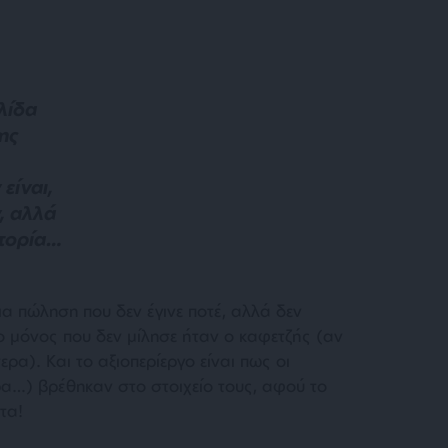
λίδα
ης
είναι,
, αλλά
στορία…
α πώληση που δεν έγινε ποτέ, αλλά δεν
ο μόνος που δεν μίλησε ήταν ο καφετζής (αν
ερα). Και το αξιοπερίεργο είναι πως οι
α…) βρέθηκαν στο στοιχείο τους, αφού το
τα!