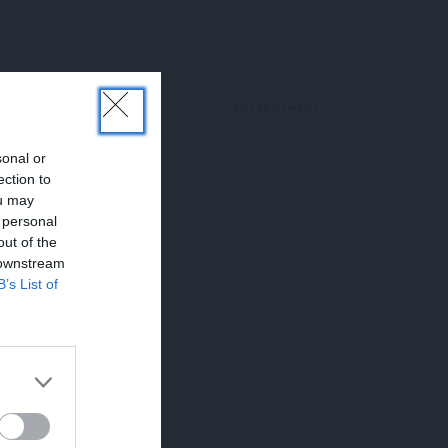
sonal or
ection to
ou may
 personal
out of the
 downstream
B’s List of