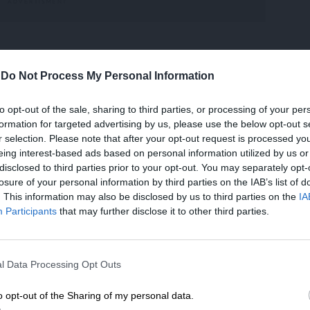
ορέα της κεντροαριστεράς και του
-
Do Not Process My Personal Information
λκησε κατά των μεσαζόντων στα εξοπλιστικά
ρι και οι πέτρινοι τοίχοι της Βουλής.
to opt-out of the sale, sharing to third parties, or processing of your per
formation for targeted advertising by us, please use the below opt-out s
πλέον αρμόδιος, δεν έχει σημασία τι είπε.
r selection. Please note that after your opt-out request is processed y
eing interest-based ads based on personal information utilized by us or
αι υπουργός.
disclosed to third parties prior to your opt-out. You may separately opt-
losure of your personal information by third parties on the IAB’s list of
. This information may also be disclosed by us to third parties on the
IA
που καταφέρθηκε εναντίον… Παπαδόπουλου.
Participants
that may further disclose it to other third parties.
ΕΝΙΣΧΥΣΤΕ ΤΟ
ατα (τα προς πώληση, ε… ) που δεν
ως είναι πως σώθηκαν κάποιοι δόλιοι στην
l Data Processing Opt Outs
Στηρίξτε με τη χορηγία σας για να επιβιώσει
ηρίσει η “φίλη”, όπως είπε ο πρωθυπουργός,
η Αδέσμευτη Δημοσιογραφία του
o opt-out of the Sharing of my personal data.