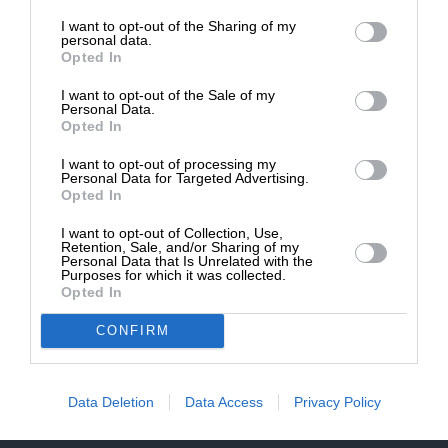
επιβιώσει η Αδέσμευτη
Η δημόσια κριτική και ο θεσμικός διάλογος είναι
I want to opt-out of the Sharing of my
Δημοσιογραφία του SLpress.gr.
personal data.
θεμιτά και επιθυμητά. Δηλώσεις και αναφορές,
Opted In
που συνιστούν προσπάθεια απαξίωσης της
I want to opt-out of the Sale of my
εταιρείας και, ευρύτερα, του ίδιου του θεσμού της
ΔΩΡΕΑ
Personal Data.
έρευνας κοινής γνώμης δεν συνιστούν κριτική. Για
Opted In
* Ελάχιστη συνεισφορά 5€
τις αναφορές αυτές ή/και κάθε άλλη επιζήμια ή/
I want to opt-out of processing my
και ψευδή ή/και προσβλητική, η εταιρεία
Personal Data for Targeted Advertising.
Opted In
επιφυλάσσει ρητώς παντός νομίμου δικαιώματός
της, αστικού και ποινικού».
I want to opt-out of Collection, Use,
Retention, Sale, and/or Sharing of my
Personal Data that Is Unrelated with the
Purposes for which it was collected.
Opted In
TAGS:
ΔΗΜΟΣΚΟΠΗΣΕΙΣ
ΝΕΑ ΔΗΜΟΚΡΑΤΙΑ
ΠΑΣΟΚ
CONFIRM
ΚΥΡΙΑΚΟΣ ΜΗΤΣΟΤΑΚΗΣ
ΜΑΡΙΑ ΚΑΡΥΣΤΙΑΝΟΥ
Data Deletion
Data Access
Privacy Policy
ΑΛΕΞΗΣ ΤΣΙΠΡΑΣ