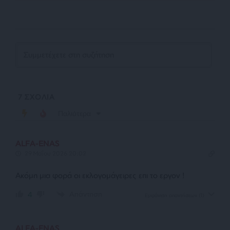
7
ΣΧΟΛΙΑ
Παλιότερα
ALFA-ENAS
29 Μαΐου 2026 20:02
Aκόμη μια φορά οι εκλογομάγειρες επι το εργον !
Απάντηση
4
Εμφάνιση απαντήσεων
(1)
ALFA-ENAS