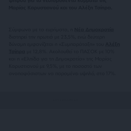
ψήφου για τα νεοϊδρυθέντα κόμματα της
Μαρίας Καρυστιανού και του Αλέξη Τσίπρα.
Σύμφωνα με τα ευρήματα, η
Νέα Δημοκρατία
διατηρεί την πρωτιά με 23,5%, ενώ δεύτερη
δύναμη εμφανίζεται η «Συμπαράταξη» του
Αλέξη
Τσίπρα
με 12,8%. Ακολουθεί το ΠΑΣΟΚ με 10%
και η «Ελπίδα για τη Δημοκρατία» της Μαρίας
Καρυστιανού με 9,5%, με το ποσοστό των
αναποφάσιστων να παραμένει υψηλό, στο 17%.