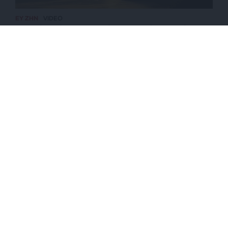
ΕΥ ΖΗΝ
VIDEO
Προσήλι Πόρτο Γερμενό: Ένα πολύτιμο ταξίδι στο
χθες
ΕΠΙΣΤΡΟΦΗ ΣΤΗΝ ΑΡΧΗ ΤΗΣ ΣΕΛΙΔΑΣ
NEWSLETTER
ΑΡΧΕΙΟ