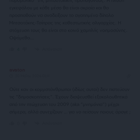
πυροβολικό” της μητσοτακικής προπαγάνδας. Η πλύση
εγκεφάλου με κάθε μέσο θα είναι ακραία και θα
προσπαθούν να αναδείξουν το αγαπημένο δίπολο
Μητσοτάκης-Τσίπρας της καθεστωτικής ολιγαρχίας. Η
στόχευση τους θα είναι στο κοινό χαμηλής νοημοσύνης.
Οψόμεθα…
Απάντηση
4
avaton
30 Μαΐου 2026 01:11
Ούτε καν οι κομματάνθρωποι (ιδίως αυτοί) δεν πιστεύουν
τις “δημοσκοπήσεις”. Έχουν διαψευσθεί εξακολουθητικά
από την πτώχευση του 2009 (aka “μνημόνια”) μέχρι
σήμερα, αλλά συνεχίζουν … για να πείσουν ποιους άραγε ;
Απάντηση
0