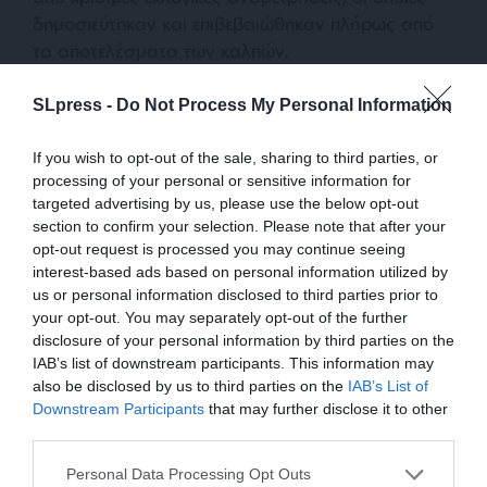
δημοσιεύτηκαν και επιβεβαιώθηκαν πλήρως από
τα αποτελέσματα των καλπών.
SLpress -
Do Not Process My Personal Information
Στις δημοτικές εκλογές της Αθήνας (2023), η
RealPolls υπήρξε η μόνη εταιρεία που εντόπισε
If you wish to opt-out of the sale, sharing to third parties, or
εγκαίρως τόσο την είσοδο του Χάρη Δούκα στον
processing of your personal or sensitive information for
δεύτερο γύρο όσο και την τελική του επικράτηση.
targeted advertising by us, please use the below opt-out
Στις εσωκομματικές εκλογές του ΣΥΡΙΖΑ-ΠΣ
section to confirm your selection. Please note that after your
(2023), η RealPolls επιβεβαιώθηκε πλήρως και
opt-out request is processed you may continue seeing
στους δύο γύρους, προβλέποντας τόσο το
interest-based ads based on personal information utilized by
us or personal information disclosed to third parties prior to
προβάδισμα 8 μονάδων του Στέφανου
your opt-out. You may separately opt-out of the further
Κασσελάκη στον πρώτο γύρο όσο και την άνετη
disclosure of your personal information by third parties on the
τελική του επικράτηση στον δεύτερο. Τέλος, στις
IAB’s list of downstream participants. This information may
εθνικές εκλογές του Ιουνίου 2023, η RealPolls
also be disclosed by us to third parties on the
IAB’s List of
προέβλεψε τα εκλογικά αποτελέσματα ακόμα και
ΕΝΙΣΧΥΣΤΕ ΤΟ
Downstream Participants
that may further disclose it to other
τηνμεγάλη άνοδο των «Σπαρτιατών», πού ήταν
third parties.
από τις εκπλήξεις της αναμέτρησης.
Στηρίξτε με τη χορηγία σας για να
Personal Data Processing Opt Outs