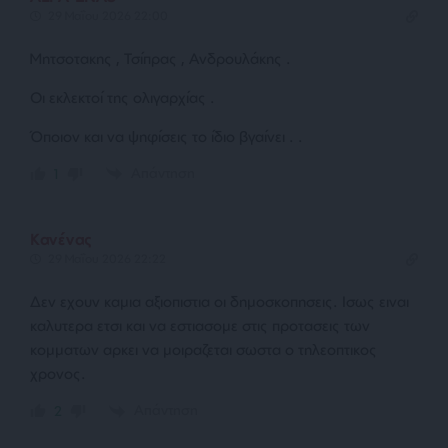
29 Μαΐου 2026 22:00
Μητσοτακης , Τσίπρας , Ανδρουλάκης .
Οι εκλεκτοί της ολιγαρχίας .
Όποιον και να ψηφίσεις το ίδιο βγαίνει . .
Απάντηση
1
Κανένας
29 Μαΐου 2026 22:22
Δεν εχουν καμια αξιοπιστια οι δημοσκοπησεις. Ισως ειναι
καλυτερα ετσι και να εστιασομε στις προτασεις των
κομματων αρκει να μοιραζεται σωστα ο τηλεοπτικος
χρονος.
Απάντηση
2