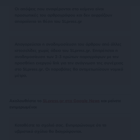
Οι απόψεις που αναφέρονται στο κείμενο είναι
προσωπικές του αρθρογράφου και δεν εκφράζουν
απαραίτητα τη θέση του SLpress.gr
Απαγορεύεται η αναδημοσίευση του άρθρου από άλλες
ιστοσελίδες χωρίς άδεια του SLpress.gr. Επιτρέπεται η
αναδημοσίευση των 2-3 πρώτων παραγράφων με την
προσθήκη ενεργού link για την ανάγνωση της συνέχειας
στο SLpress.gr. Οι παραβάτες θα αντιμετωπίσουν νομικά
μέτρα.
Ακολουθήστε το
SLpress.gr στο Google News
και μείνετε
ενημερωμένοι
Kαταθέστε το σχολιό σας. Eνημερώνουμε ότι τα
υβριστικά σχόλια θα διαγράφονται.