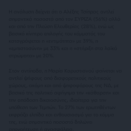
Η ανάλυση δείχνει ότι ο Αλέξης Τσίπρας αντλεί
σημαντικά ποσοστά από τον ΣΥΡΙΖΑ (56%) αλλά
και από την Πλεύση Ελευθερίας (28%), ενώ ως
βασικό κίνητρο επιλογής του κόμματός του
καταγράφεται η «εντιμότητα» με 39%, η
«εμπιστοσύνη» με 33% και η «στήριξη στα λαϊκά
στρώματα» με 20%.
Στον αντίποδα, η Μαρία Καρυστιανού φαίνεται να
αντλεί ψήφους από διαφορετικούς πολιτικούς
χώρους, ακόμη και από ψηφοφόρους της ΝΔ, με
βασικό της πολιτικό αφήγημα την «κάθαρση» και
την απόδοση δικαιοσύνης, ιδιαίτερα για την
υπόθεση των Τεμπών. Το 27% των ερωτηθέντων
εκφράζει ελπίδα και ενθουσιασμό για το κόμμα
της, ενώ σημαντικό ποσοστό δηλώνει
απογοήτευση ή ανασφάλεια.