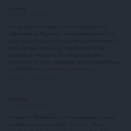
Κανένας
29 Μαΐου 2026 22:47
Απο το 2023 ειναι οργανωμενη η προσπαθεια της
κυβερνησης να δειχνει ολη την αντιπολιτευση στο 10%
ωστε να εχει πατημα να θεσει το διλημμα Μητσοτακγς ή
χαος. Οι δημοσκοποι εχουν παραδεχτει οτι αλλα
μετραγαν τις παραμονες των εκλογων και αλλα
δημοσιευαν. Το εχουν παραδεχτει. Εγω δεν καταλαβαινω
τι χρειαζεται ενας
…
Διαβάστε περισσότερα »
Απάντηση
1
Nikolaos
29 Μαΐου 2026 23:22
Οι στημένες δημοσκοπήσεις στη συγκεκριμένη χρονική
συγκυρία και μέχρι τις εκλογές θα είναι το “βαρύ